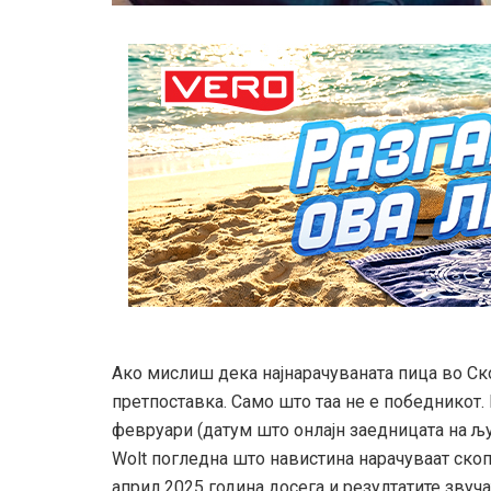
Ако мислиш дека најнарачуваната пица во Ск
претпоставка. Само што таа не е победникот. 
февруари (датум што онлајн заедницата на љуб
Wolt погледна што навистина нарачуваат ско
април 2025 година досега и резултатите звуча