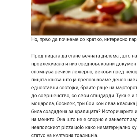
Но, прво да почнеме со кратко, интересно парч
Пред пицата да стане вечната дилема „што на
провлекувала и низ средновековни документи.
спомнува речиси лежерно, векови пред некој
пицата каква што ја препознаваме денес нави
едноставни состојки, брзите раце на мајсторо
до совршенство, со свои стандарди. Тука е и 
моцарела, босилек, три бои кои оваа класика 
била создадена за кралицата? Историчарите и
на менито. Она што не е спорно е занаетот за
неаполскиот pizzaiuolo како нематеријално к
статус на културна традиција.