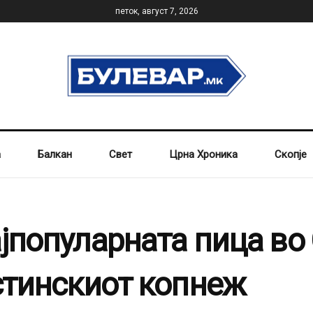
петок, август 7, 2026
а
Балкан
Свет
Црна Хроника
Скопје
јпопуларната пица во С
истинскиот копнеж