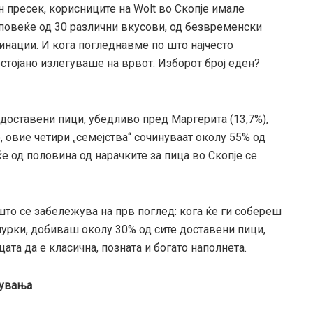
 пресек, корисниците на Wolt во Скопје имале
 повеќе од 30 различни вкусови, од безвременски
инации. И кога погледнавме по што најчесто
стојано излегуваше на врвот. Изборот број еден?
 доставени пици, убедливо пред Маргерита (13,7%),
о, овие четири „семејства“ сочинуваат околу 55% од
е од половина од нарачките за пица во Скопје се
 што се забележува на прв поглед: кога ќе ги собереш
чурки, добиваш околу 30% од сите доставени пици,
цата да е класична, позната и богато наполнета.
дувања