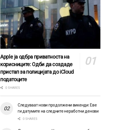
Apple ја одбра приватноста на
корисниците: Одби да создаде
пристап за полицијата до iCloud
податоците
0 SHARES
Следуваат нови продолжени викенди: Еве
ги датумите на следните неработни денови
0 SHARES