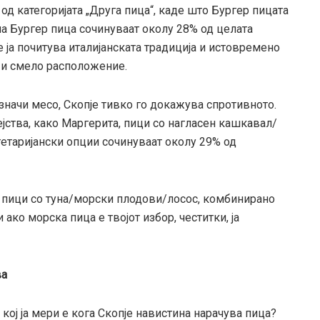
 од категоријата „Друга пица“, каде што Бургер пицата
 на Бургер пица сочинуваат околу 28% од целата
е ја почитува италијанската традиција и истовремено
“ и смело расположение.
значи месо, Скопје тивко го докажува спротивното.
јства, како Маргерита, пици со нагласен кашкавал/
гетаријански опции сочинуваат околу 29% од
 пици со туна/морски плодови/лосос, комбинирано
 ако морска пица е твојот избор, честитки, ја
ва
о кој ја мери е кога Скопје навистина нарачува пица?