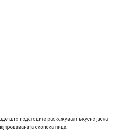
каде што податоците раскажуваат вкусно јасна
најпродаваната скопска пица.