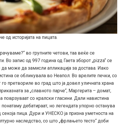
е од историјата на пицата.
рачуваме?“ во групните четови, таа веќе се
 Во запис од 997 година од Гаета зборот „pizza“ се
 да може да замисли апликација за достава. Иако
стина се обликувала во Неапол. Во врелите печки, со
т го претвориле во град што ја довел уличната храна
приказната за „славното парче“, Маргерита – домат,
ја поврзуваат со кралски гласини. Дали навистина
 понатаму дебатираат, но легендата упорно останува
д секоја пица. Дури и УНЕСКО ја призна уметноста на
ултурно наследство, со што „фрлањето тесто“ доби