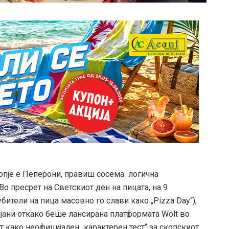
опје е Пеперони, правиш сосема логична
Во пресрет на Светскиот ден на пицата, на 9
ители на пица масовно го слави како „Pizza Day“),
пјани откако беше лансирана платформата Wolt во
т како неофицијален „карактерен тест“ за скопскиот