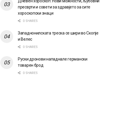
Дневен хороскоп: Нови можности, љубовни
пресврти и совети за здравјето за сите
хороскопски знаци
0 SHARES
Западнонилската треска се шири во Скопје
и Велес
0 SHARES
Руски дронови нападнале германски
товарен брод
0 SHARES