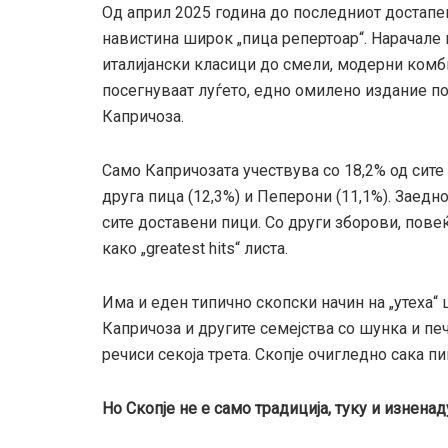
Од април 2025 година до последниот достапен
навистина широк „пицa репертоар“. Нарачале
италијански класици до смели, модерни комб
посегнуваат луѓето, едно омилено издание по
Капричоза.
Само Капричозата учествува со 18,2% од сите
друга пица (12,3%) и Пеперони (11,1%). Заедн
сите доставени пици. Со други зборови, повеќ
како „greatest hits“ листа.
Има и еден типично скопски начин на „утеха“
Капричоза и другите семејства со шунка и пе
речиси секоја трета. Скопје очигледно сака пи
Но Скопје не е само традиција, туку и изнена