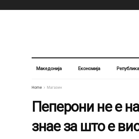
Македонија
Економија
Републик
Home
Магазин
Пеперони не е на
знае за што е в