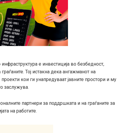
 инфраструктура е инвестиција во безбедност,
граѓаните. Тој истакна дека ангажманот на
проекти кои ги унапредуваат јавните простори и му
го заслужува.
оналните партнери за поддршката и на граѓаните за
ата на работите.