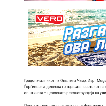
Градоначалникот на Општина Чаир, Изрт Меџит
Ѓорѓиевски, денеска го најавија почетокот на
општината – целосната реконструкција на ули
Проектот предвидува целосно асфалтирање, 