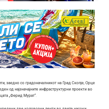
и, заедно со градоначалникот на Град Скопје, Орце
 еден од најзначајните инфраструктурни проекти во
цата „Ферид Мурат“.
уредени две коловозни ленти во двете насоки,