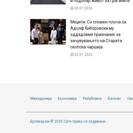
и подобар живот за граѓаните
30.07.2026
Меџити: Со спомен-плоча за
Адолф Ќиборовски му
оддадовме признание за
зачувувањето на Старата
скопска чаршија
26.07.2026
Македонија
Економија
Република
Балкан
Св
Булевар.мк © 2025 Сите права се задржани.