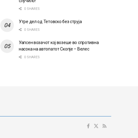
случило!
0 SHARES
Утре дел од Тетовско без струја
0 SHARES
Уапсен возачот кој возеше во спротивна
насока на автопатот Скопје – Велес
0 SHARES