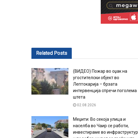
Related
Posts
(ВИДЕО) Пожар во оџак на
угостителски објект во
Лептокарија – брзата
интервенција спречи поголема
штета
02.08.2026
Меџити: Во секоја улица и
населба во Чаир се работи,
инвестираме во инфраструкту