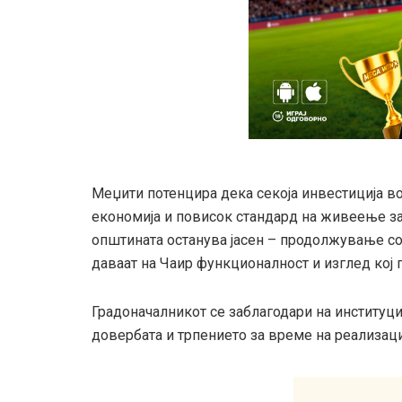
Меџити потенцира дека секоја инвестиција во
економија и повисок стандард на живеење за 
општината останува јасен – продолжување со 
даваат на Чаир функционалност и изглед кој 
Градоначалникот се заблагодари на институци
довербата и трпението за време на реализациј