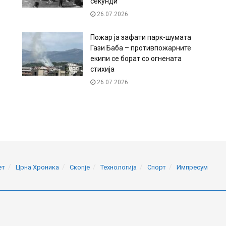
секунди
26.07.2026
Пожар ја зафати парк-шумата
Гази Баба – противпожарните
екипи се борат со огнената
стихија
26.07.2026
ет
Црна Хроника
Скопје
Технологија
Спорт
Импресум