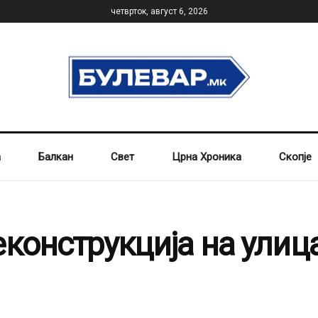
четврток, август 6, 2026
а
Балкан
Свет
Црна Хроника
Скопје
еконструкција на улиц