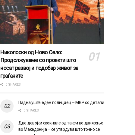
Николоски од Ново Село:
Продолжуваме со проекти што
носат развој и подобар живот за
граѓаните
0 SHARES
Падна уште еден полицаец – МВР со детали
0 SHARES
Две девојки скокнале од такси во движење
во Македонија – се утврдува што точно се