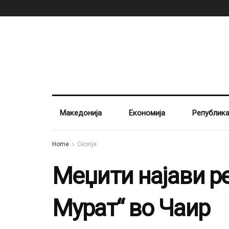
Македонија
Економија
Републик
Home
Скопје
Меџити најави р
Мурат“ во Чаир