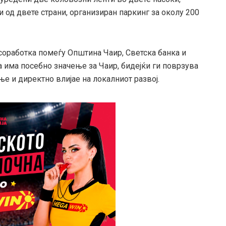
 од двете страни, организиран паркинг за околу 200
соработка помеѓу Општина Чаир, Светска банка и
а има посебно значење за Чаир, бидејќи ги поврзува
е и директно влијае на локалниот развој.