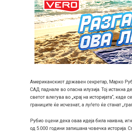
Американскиот државен секретар, Марко Руб
САД паднале во опасна илузија. Тој истакна
светот влегува во „крај на историјата“, каде 
границите ќе исчезнат, а луѓето ќе станат „гра
Рубио оцени дека оваа идеја била наивна, иг
од 5.000 години запишана човечка историја. 