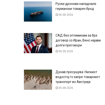
Руски дронови нападнале
германски товарен брод
06.08.2026
САД без оптимизам за брз
договор со Иран, Венс најави
долги преговори
06.08.2026
Дунав пресушува: Нискиот
водостој го запре товарниот
транспорт во Австрија
05.08.2026