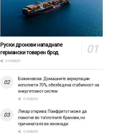
Руски дронови нападнале
германски товарен брод
0 SHARES
Божиновска: Домашните акумулации
исполнети 70%, обезбедена стабилност на
енергетскиот систем
0 SHARES
Лекар открива: Помфритот може да
помогне во топлотните бранови, но
причината ќе ве изненади
0 SHARES