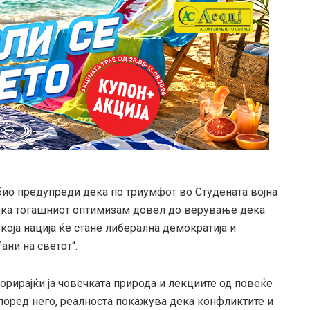
ио предупреди дека по триумфот во Студената војна
 дека тогашниот оптимизам довел до верување дека
секоја нација ќе стане либерална демократија и
ѓани на светот“.
норирајќи ја човечката природа и лекциите од повеќе
Според него, реалноста покажува дека конфликтите и