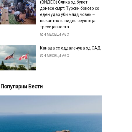
(ВИДЕО) Слика од букет
донесе смрт: Турски боксер со
еден удар уби млад човек –
шокантното видео сеуште ја
тресе јавноста
4 МЕСЕЦИ AGO
Канада се оддалечува од САД
4 МЕСЕЦИ AGO
Популарни Вести