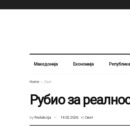
Македонија
Економија
Републик
Home
Свет
Рубио за реално
by
Redakcija
14.02.2026
in
Свет