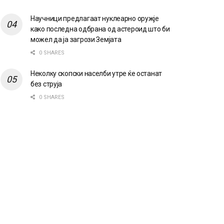
Научници предлагаат нуклеарно оружје
како последна одбрана од астероид што би
можел да ја загрози Земјата
0 SHARES
Неколку скопски населби утре ќе останат
без струја
0 SHARES