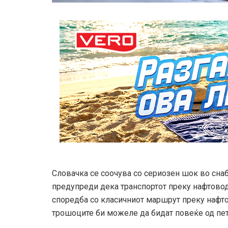
Словачка се соочува со сериозен шок во сн
предупреди дека транспортот преку нафтовод
споредба со класичниот маршрут преку нафто
трошоците би можеле да бидат повеќе од пет