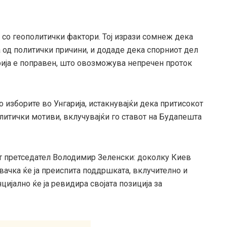
ба со геополитички фактори. Тој изрази сомнеж дека
а од политички причини, и додаде дека спорниот дел
рија е поправен, што овозможува непречен проток
о изборите во Унгарија, истакнувајќи дека притисокот
итички мотиви, вклучувајќи го ставот на Будапешта
т претседател Володимир Зеленски: доколку Киев
вачка ќе ја преиспита поддршката, вклучително и
цијално ќе ја ревидира својата позиција за