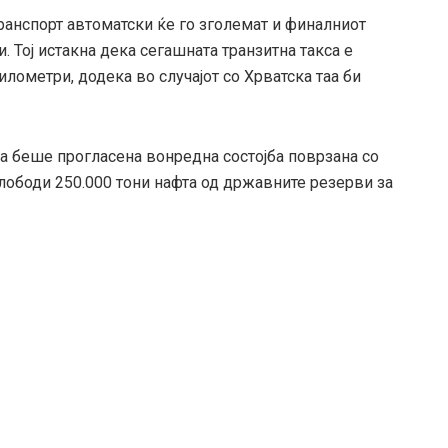
ранспорт автоматски ќе го зголемат и финалниот
 Тој истакна дека сегашната транзитна такса е
илометри, додека во случајот со Хрватска таа би
а беше прогласена вонредна состојба поврзана со
лободи 250.000 тони нафта од државните резерви за