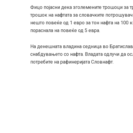
Фицо појасни дека зголемените трошоци за т
трошок на нафтата за словачките потрошувачи.
нешто повеќе од 1 евро за тон нафта на 100 к
пораснала на повеќе од 5 евра.
На денешната владина седница во Братислав
снабдувањето со нафта. Владата одлучи да ос
потребите на рафинеријата Словнафт.