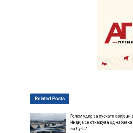
Related
Posts
Голем удар за руската авијациј
Индија се откажува од набавка
на Су-57