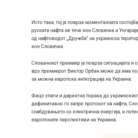
Исто така, тој ја поврза моменталната состој
руската нафта не тече кон Словачка и Унгариј
од нафтоводот „Дружба“ на украинска терито
кон Словачка.
Словачкиот премиер ја поврза ситуацијата и с
врз премиерот Виктор Орбан може да има пол
за можна европска интеграција на Украина.
Фицо упати и директна порака до украинскио
дефинитивно го запре протокот на нафта, Сло
снабдувањето со електрична енергија, и потен
европските перспективи на Украина.