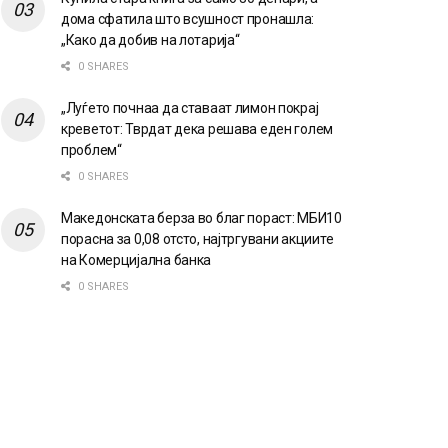
дома сфатила што всушност пронашла:
„Како да добив на лотарија“
0 SHARES
„Луѓето почнаа да ставаат лимон покрај
креветот: Тврдат дека решава еден голем
проблем“
0 SHARES
Македонската берза во благ пораст: МБИ10
порасна за 0,08 отсто, најтргувани акциите
на Комерцијална банка
0 SHARES