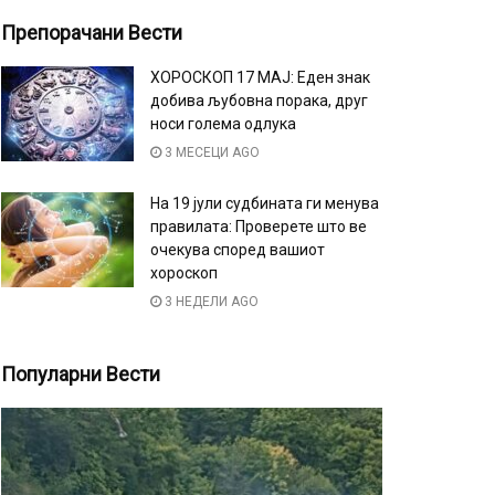
Препорачани Вести
ХОРОСКОП 17 МАЈ: Еден знак
добива љубовна порака, друг
носи голема одлука
3 МЕСЕЦИ AGO
На 19 јули судбината ги менува
правилата: Проверете што ве
очекува според вашиот
хороскоп
3 НЕДЕЛИ AGO
Популарни Вести