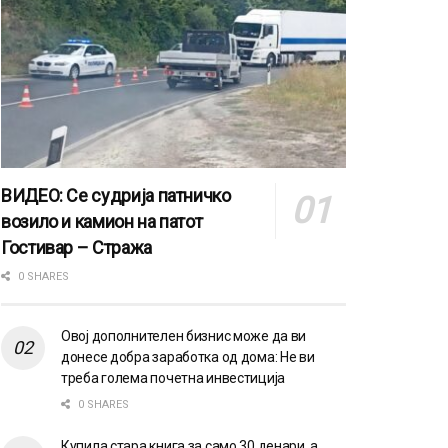
ВИДЕО: Се судрија патничко
возило и камион на патот
Гостивар – Стража
0 SHARES
Овој дополнителен бизнис може да ви
донесе добра заработка од дома: Не ви
треба голема почетна инвестиција
0 SHARES
Купила стара книга за само 30 денари, а