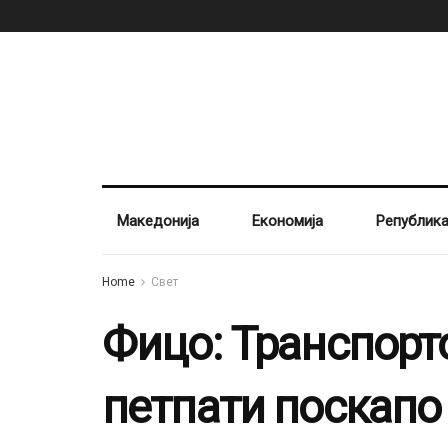
Македонија
Економија
Републик
Home
Свет
Фицо: Транспорт
петпати поскапо