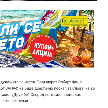
абдувањето со нафта. Премиерот Роберт Фицо
от ЈАНАФ ќе биде драстично поскап за Словачка во
водот „Дружба“. Според неговите проценки,
 пати поголеми.