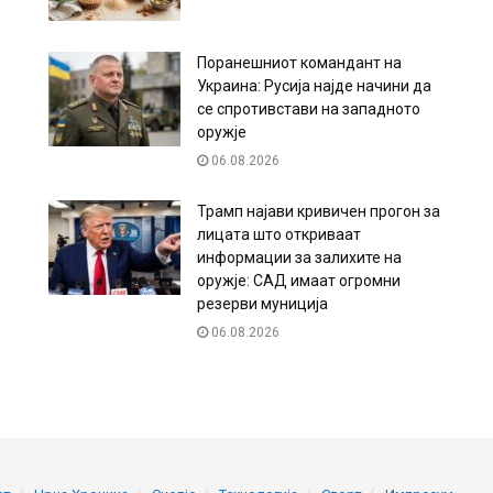
Поранешниот командант на
Украина: Русија најде начини да
се спротивстави на западното
оружје
06.08.2026
Трамп најави кривичен прогон за
лицата што откриваат
информации за залихите на
оружје: САД имаат огромни
резерви муниција
06.08.2026