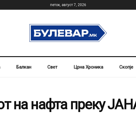
петок, август 7, 2026
а
Балкан
Свет
Црна Хроника
Скопје
от на нафта преку ЈАН