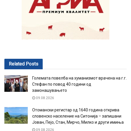
Related
Posts
Големата повелба на хуманизмот врачена на г.г.
Стефан по повод 40 години од
замонашувањето
09.08.2026
Отомански регистар од 1640 година открива
словенско население на Ситонија – запишани
Јован, Пејо, Стан, Мирчо, Милко и други имиња
09.08.2026