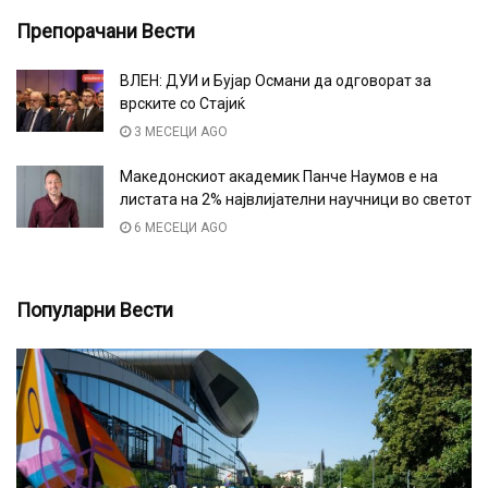
Препорачани Вести
ВЛЕН: ДУИ и Бујар Османи да одговорат за
врските со Стајиќ
3 МЕСЕЦИ AGO
Македонскиот академик Панче Наумов е на
листата на 2% највлијателни научници во светот
6 МЕСЕЦИ AGO
Популарни Вести