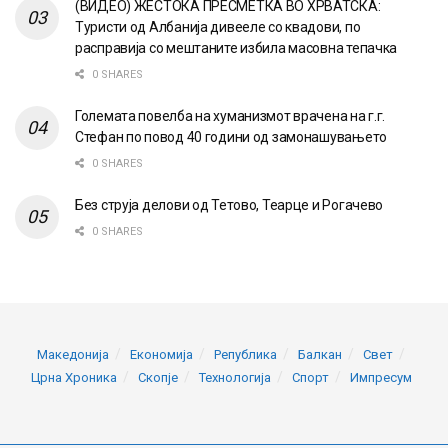
(ВИДЕО) ЖЕСТОКА ПРЕСМЕТКА ВО ХРВАТСКА:
Туристи од Албанија дивееле со квадови, по
расправија со мештаните избила масовна тепачка
0 SHARES
Големата повелба на хуманизмот врачена на г.г.
Стефан по повод 40 години од замонашувањето
0 SHARES
Без струја делови од Тетово, Теарце и Рогачево
0 SHARES
Македонија
Економија
Република
Балкан
Свет
Црна Хроника
Скопје
Технологија
Спорт
Импресум