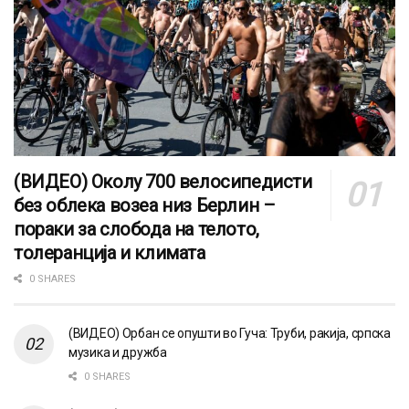
(ВИДЕО) Околу 700 велосипедисти
без облека возеа низ Берлин –
пораки за слобода на телото,
толеранција и климата
0 SHARES
(ВИДЕО) Орбан се опушти во Гуча: Труби, ракија, српска
музика и дружба
0 SHARES