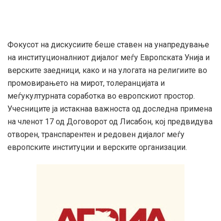
Фокусот на дискусиите беше ставен на унапредување
на институционалниот дијалог меѓу Европската Унија и
верските заедници, како и на улогата на религиите во
промовирањето на мирот, толеранцијата и
меѓукултурната соработка во европскиот простор.
Учесниците ја истакнаа важноста од доследна примена
на членот 17 од Договорот од Лисабон, кој предвидува
отворен, транспарентен и редовен дијалог меѓу
европските институции и верските организации.