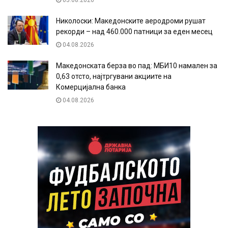
05.08.2026
Николоски: Македонските аеродроми рушат
рекорди – над 460.000 патници за еден месец
04.08.2026
Македонската берза во пад: МБИ10 намален за
0,63 отсто, најтргувани акциите на
Комерцијална банка
04.08.2026