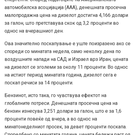
автомобилска асоцијација (AAA), денешната просечна
малопродажна цена на дизелот достигна 4,166 долари
за галон, што претставува скок од 3,2 проценти во
однос на вчерашниот ден.
Ова значително поскапување е уште поизразено ако се
спореди со минатата недела, само неколку дена по
воздушните напади на САД и Израел врз Иран, цената
на дизелот се зголеми за околу 11 проценти. Во однос
на истиот период минатата година, дизелот сега е
поскап речиси за 14 проценти.
Бензинот, исто така, го чувствува ефектот на
глобалните потреси. Денешната просечна цена на
бензин изнесува 3,251 долари за галон, што е за 1,6
проценти повеќе од вчера, а во однос на
минатонеделниот просек, за девет проценти поскапа.
Споредбено со минатата година, цената бележи раст од