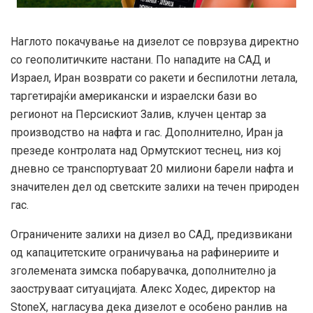
Наглото покачување на дизелот се поврзува директно
со геополитичките настани. По нападите на САД и
Израел, Иран возврати со ракети и беспилотни летала,
таргетирајќи американски и израелски бази во
регионот на Персискиот Залив, клучен центар за
производство на нафта и гас. Дополнително, Иран ја
презеде контролата над Ормутскиот теснец, низ кој
дневно се транспортуваат 20 милиони барели нафта и
значителен дел од светските залихи на течен природен
гас.
Ограничените залихи на дизел во САД, предизвикани
од капацитетските ограничувања на рафинериите и
зголемената зимска побарувачка, дополнително ја
заоструваат ситуацијата. Алекс Ходес, директор на
StoneX, нагласува дека дизелот е особено ранлив на