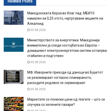
Related
Posts
Македонската берза во благ пад: МБИ10
намален за 0,25 отсто, најтргувани акциите на
Алкалоид
05.08.2026
Министерството за енергетика: Македонија
внимателно ја следи состојбата во Европа –
домашниот електроенергетски систем останува
стабилен и подготвен
05.08.2026
МФ: Изворните приходи од даноци во Буџетот
се реализираат согласно планираното,
расходите редовно се сервисираат
05.08.2026
Маркетите со пониски цени од тезгите – што се
случува со зелените пазари?