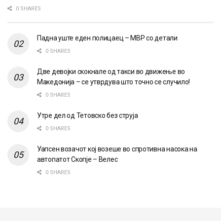
0 SHARES
Падна уште еден полицаец – МВР со детали
0 SHARES
Две девојки скокнале од такси во движење во
Македонија – се утврдува што точно се случило!
0 SHARES
Утре дел од Тетовско без струја
0 SHARES
Уапсен возачот кој возеше во спротивна насока на
автопатот Скопје – Велес
0 SHARES