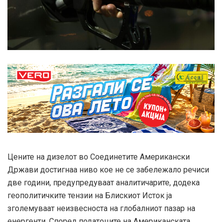
Цените на дизелот во Соединетите Американски
Држави достигнаа ниво кое не се забележало речиси
две години, предупредуваат аналитичарите, додека
геополитичките тензии на Блискиот Исток ја
зголемуваат неизвесноста на глобалниот пазар на
енергенти. Според податоците на Американската