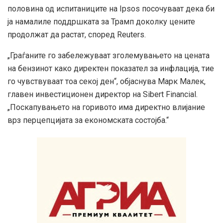
половина од испитаниците на Ipsos посочуваат дека би
ја намалиле поддршката за Трамп доколку цените
продолжат да растат, според Reuters.
„Граѓаните го забележуваат зголемувањето на цената
на бензинот како директен показател за инфлација, тие
го чувствуваат тоа секој ден“, објаснува Марк Малек,
главен инвестиционен директор на Sibert Financial.
„Поскапувањето на горивото има директно влијание
врз перцепцијата за економската состојба.“