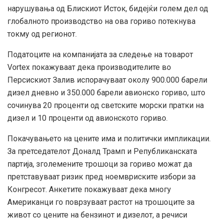
нарушувања од Блискиот Исток, бидејќи голем дел од
глобалното производство на ова гориво потекнува
токму од регионот.
Податоците на компанијата за следење на товарот
Vortex покажуваат дека производителите во
Персискиот Залив испорачуваат околу 900.000 барели
дизел дневно и 350.000 барели авионско гориво, што
сочинува 20 проценти од светските морски пратки на
дизел и 10 проценти од авионското гориво.
Покачувањето на цените има и политички импликации.
За претседателот Доналд Трамп и Републиканската
партија, зголемените трошоци за гориво можат да
претставуваат ризик пред ноемвриските избори за
Конгресот. Анкетите покажуваат дека многу
Американци го поврзуваат растот на трошоците за
живот со цените на бензинот и дизелот, а речиси