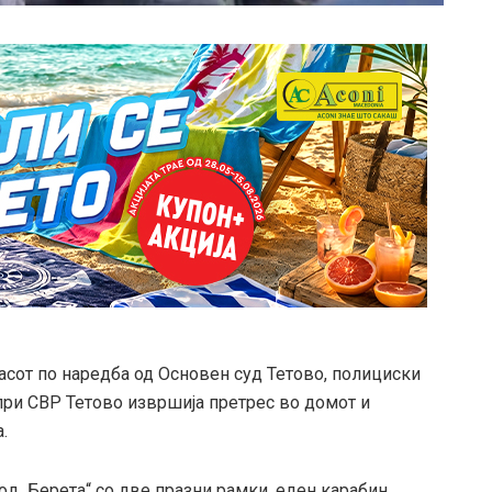
 часот по наредба од Основен суд Тетово, полициски
ри СВР Тетово извршија претрес во домот и
.
л „Берета“ со две празни рамки, еден карабин