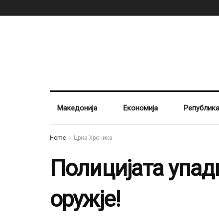
Македонија
Економија
Републик
Home
Црна Хроника
Полицијата упад
оружје!