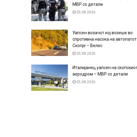
МВР со детали
05.08.2026
Уапсен возачот кој возеше во
спротивна насока на автопатот
Скопје – Велес
05.08.2026
Италијанец уапсен на скопскио
аеродром – МВР со детали
05.08.2026