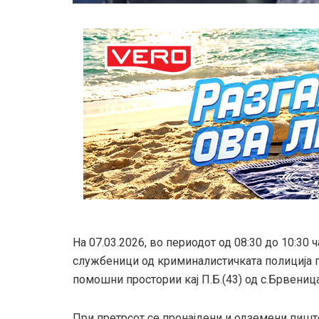
На 07.03.2026, во периодот од 08:30 до 10:30
службеници од криминалистичката полиција п
помошни простории кај П.Б.(43) од с.Брвеница
При претрсот се пронајдени и одземени пишто