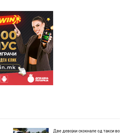
Две девојки скокнале од такси во