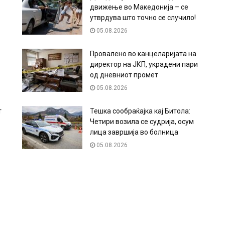
движење во Македонија – се
утврдува што точно се случило!
05.08.2026
Провалено во канцеларијата на
директор на ЈКП, украдени пари
од дневниот промет
05.08.2026
т
Тешка сообраќајка кај Битола:
Четири возила се судрија, осум
лица завршија во болница
05.08.2026