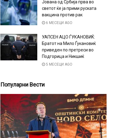
Јована од Србија прва во
светот ќе ја прими руската
вакцина против рак
6 МЕСЕЦИ AGO
УАПСЕН АЦО ЃУКАНОВИЌ:
Братот на Мило Ѓукановиќ
приведен по претреси во
Подгорица и Никшиќ
5 МЕСЕЦИ AGO
Популарни Вести