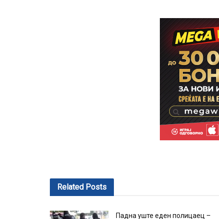
Related
Posts
Падна уште еден полицаец –