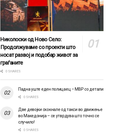
Николоски од Ново Село:
Продолжуваме со проекти што
носат развој и подобар живот за
граѓаните
0 SHARES
Падна уште еден полицаец – МВР со детали
0 SHARES
Две девојки скокнале од такси во движење
во Македонија – се утврдува што точно се
случило!
0 SHARES