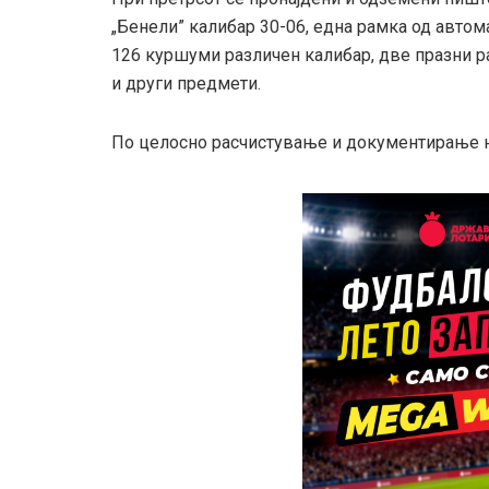
„Бенели” калибар 30-06, една рамка од автом
126 куршуми различен калибар, две празни р
и други предмети.
По целосно расчистување и документирање на