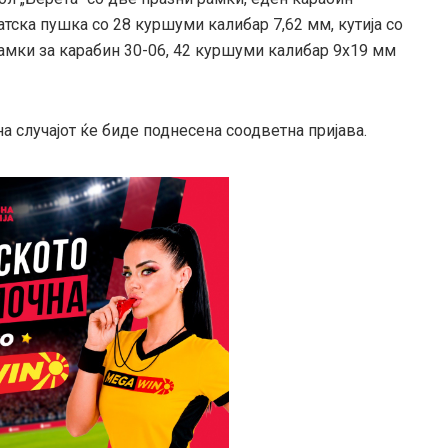
атска пушка со 28 куршуми калибар 7,62 мм, кутија со
амки за карабин 30-06, 42 куршуми калибар 9х19 мм
 случајот ќе биде поднесена соодветна пријава.