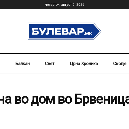
четврток, август 6, 2026
а
Балкан
Свет
Црна Хроника
Скопје
на во дом во Брвеница