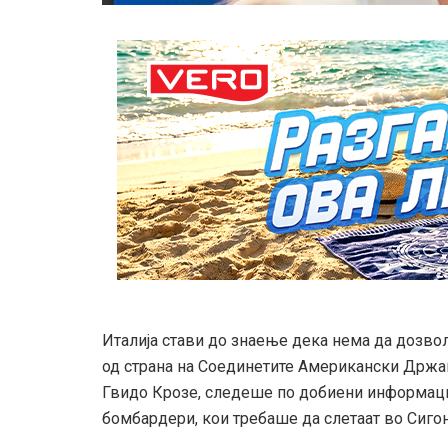
Италија стави до знаење дека нема да дозвол
од страна на Соединетите Американски Држав
Гвидо Крозе, следеше по добиени информаци
бомбардери, кои требаше да слетаат во Сиго