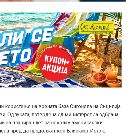
и користење на воената база Сигонела на Сицилија
и. Одлуката, потврдена од министерот за одбрана
и за планиран лет на неколку американски
нела пред да продолжат кон Блискиот Исток.