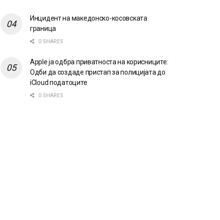
Инцидент на македонско-косовската
граница
0 SHARES
Apple ја одбра приватноста на корисниците:
Одби да создаде пристап за полицијата до
iCloud податоците
0 SHARES