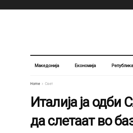
Македонија
Економија
Републик
Home
Свет
Италија ја одби
да слетаат во ба