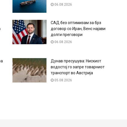
06.08.2026
САД без оптимизам за брз
а
договор со Иран, Венс најави
долги преговори
06.08.2026
за
Дунав пресушува: Нискиот
водостој го запре товарниот
транспорт во Австрија
05.08.2026