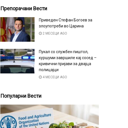
Препорачани Вести
Приведен Стефан Богоев за
злоупотреби во Царина
2 МЕСЕЦИ AGO
Пукал со службен пиштол,
куршуми завршиле кај сосед –
кривични пријави за двајца
полицајци
4 МЕСЕЦИ AGO
Популарни Вести