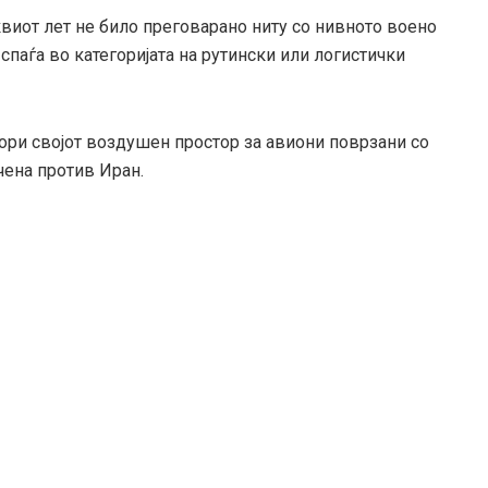
квиот лет не било преговарано ниту со нивното воено
 спаѓа во категоријата на рутински или логистички
вори својот воздушен простор за авиони поврзани со
чена против Иран.