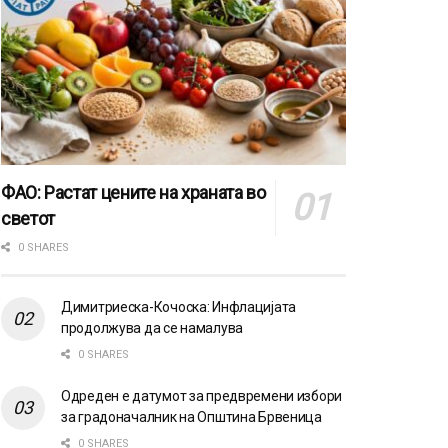
ФАО: Растат цените на храната во
светот
0 SHARES
Димитриеска-Кочоска: Инфлацијата
продолжува да се намалува
0 SHARES
Одреден е датумот за предвремени избори
за градоначалник на Општина Брвеница
0 SHARES