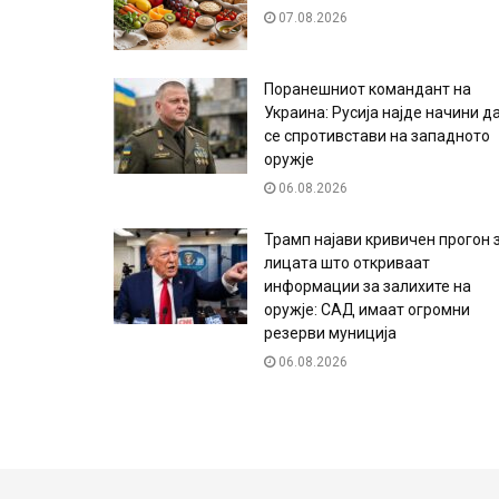
07.08.2026
Поранешниот командант на
Украина: Русија најде начини д
се спротивстави на западното
оружје
06.08.2026
Трамп најави кривичен прогон 
лицата што откриваат
информации за залихите на
оружје: САД имаат огромни
резерви муниција
06.08.2026