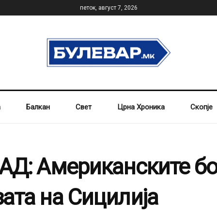
петок, август 7, 2026
а
Балкан
Свет
Црна Хроника
Скопје
 САД: Американските 
зата на Сицилија