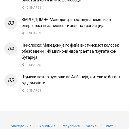
работата изминатите 25 месеци
0 SHARES
ВМРО-ДПМНЕ: Македонија поставува темели за
енергетска независност и зелена транзиција
0 SHARES
Николоски: Македонија го фаќа вистинскиот колосек,
обезбедени 149 милиони евра грант за пругата кон
Бугарија
0 SHARES
Шумски пожар пустоши во Албанија, жителите бегаат
од домовите
0 SHARES
Македонија
Економија
Република
Балкан
Свет