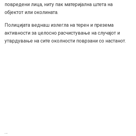
повредени лица, ниту пак материјална штета на
објектот или околината.
Полицијата веднаш излегла на терен и презема
активности за целосно расчистување на случајот и
утврдување на сите околности поврзани со настанот.
…