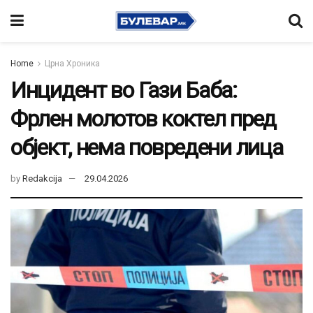
Home
Црна Хроника
Инцидент во Гази Баба:
Фрлен молотов коктел пред
објект, нема повредени лица
by
Redakcija
29.04.2026