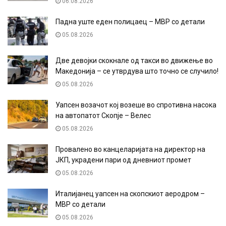
06.08.2026
Падна уште еден полицаец – МВР со детали
05.08.2026
Две девојки скокнале од такси во движење во
Македонија – се утврдува што точно се случило!
05.08.2026
Уапсен возачот кој возеше во спротивна насока
на автопатот Скопје – Велес
05.08.2026
Провалено во канцеларијата на директор на
ЈКП, украдени пари од дневниот промет
05.08.2026
Италијанец уапсен на скопскиот аеродром –
МВР со детали
05.08.2026