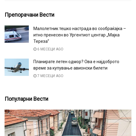
Препорачани Вести
Малолетник тешко настрада во сообраќајка –
итно пренесен во Ургентиот центар „Мајка
Тереза”
6 МЕСЕЦИ AGO
Планирате летен одмор? Ова е најдоброто
време за купување авионски билети
7 МЕСЕЦИ AGO
Популарни Вести