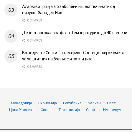
Аларм во Грција: 65 заболени и шест починати од
вирусот Западен Нил
0 SHARES
Денес портокалова фаза: Температурите до 40 степени
0 SHARES
Во недела е Свети Пантелејмон: Светецот кој се смета
за заштитник на болните и патниците
0 SHARES
Македонија
Економија
Република
Балкан
Свет
Црна Хроника
Скопје
Технологија
Спорт
Импресум