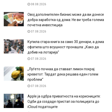
08.08.2026
Овој дополнителен бизнис може да ви донесе
добра заработка од дома: Не ви треба голема
почетна инвестиција
07.08.2026
Купила стара книга за само 30 денари, а дома
сфатила што всушност пронашла: „Како да
добив на лотарија“
07.08.2026
„Луѓето почнаа да ставаат лимон покрај
креветот: Тврдат дека решава еден голем
проблем“
07.08.2026
Apple ја одбра приватноста на корисниците:
Одби да создаде пристап за полицијата до
iCloud податоците