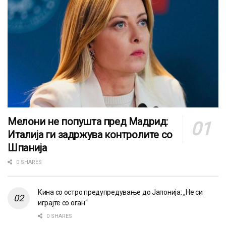
Мелони не попушта пред Мадрид:
Италија ги задржува контролите со
Шпанија
0 SHARES
Кина со остро предупредување до Јапонија: „Не си
играјте со оган“
0 SHARES