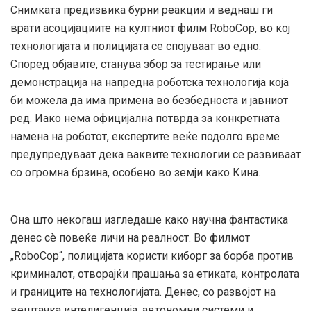
Снимката предизвика бурни реакции и веднаш ги
врати асоцијациите на култниот филм RoboCop, во кој
технологијата и полицијата се спојуваат во едно.
Според објавите, станува збор за тестирање или
демонстрација на напредна роботска технологија која
би можела да има примена во безбедноста и јавниот
ред. Иако нема официјална потврда за конкретната
намена на роботот, експертите веќе подолго време
предупредуваат дека ваквите технологии се развиваат
со огромна брзина, особено во земји како Кина.
Она што некогаш изгледаше како научна фантастика
денес сè повеќе личи на реалност. Во филмот
„RoboCop“, полицијата користи киборг за борба против
криминалот, отворајќи прашања за етиката, контролата
и границите на технологијата. Денес, со развојот на
вештачка интелигенција, автономни системи и