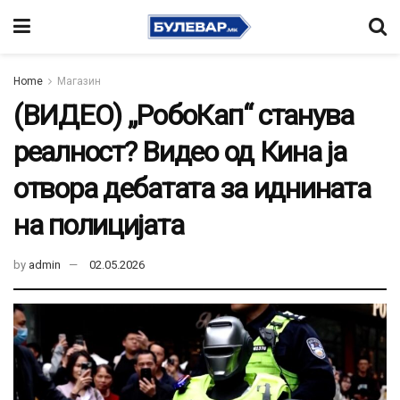
Home
Магазин
(ВИДЕО) „РобоКап“ станува
реалност? Видео од Кина ја
отвора дебатата за иднината
на полицијата
by
admin
02.05.2026