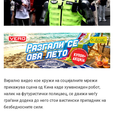
Вирално видео кое кружи на социјалните мрежи
прикажува сцена од Кина каде хуманоиден робот,
налик на футуристички полицаец, се движи меѓу
граѓани додека до него стои вистински припадник на
безбедносните сили.