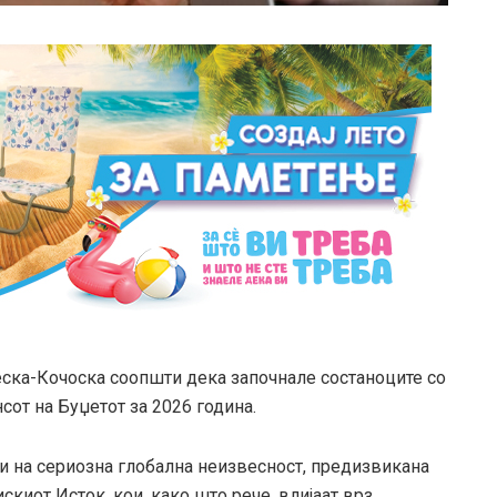
ска-Кочоска соопшти дека започнале состаноците со
сот на Буџетот за 2026 година.
ви на сериозна глобална неизвесност, предизвикана
скиот Исток, кои, како што рече, влијаат врз