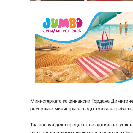
Министерката за финансии Гордана Димитрие
ресорните министри за подготовка на ребалан
Таа посочи дека процесот се одвива во усло
од геополитичките случувања и војната на Бли