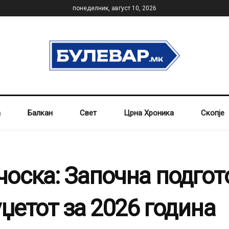
понеделник, август 10, 2026
а
Балкан
Свет
Црна Хроника
Скопје
оска: Започна подгот
џетот за 2026 година