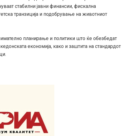
чуваат стабилни јавни финансии, фискална
гетска транзиција и подобрување на животниот
нимателно планирање и политики што ќе обезбедат
акедонската економија, како и заштита на стандардот
ци.