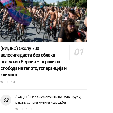
(ВИДЕО) Околу 700
велосипедисти без облека
возеа низ Берлин – пораки за
слобода на телото, толеранција и
климата
0 SHARES
(ВИДЕО) Орбан се опушти во Гуча: Труби,
ракија, српска музика и дружба
0 SHARES