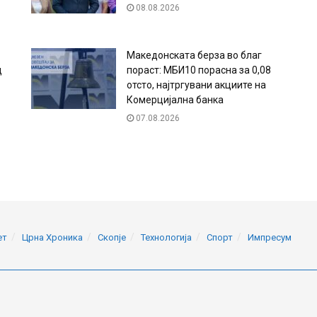
08.08.2026
Македонската берза во благ
д
пораст: МБИ10 порасна за 0,08
отсто, најтргувани акциите на
Комерцијална банка
07.08.2026
ет
Црна Хроника
Скопје
Технологија
Спорт
Импресум