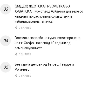
(ВИДЕО) ЖЕСТОКА ПРЕСМЕТКА ВО
ХРВАТСКА: Туристи од Албанија дивееле со
квадови, по расправија со мештаните
избила масовна тепачка
0 SHARES
Големата повелба на хуманизмот врачена
на г.г. Стефан по повод 40 години од
замонашувањето
0 SHARES
Без струја делови од Тетово, Теарце и
Рогачево
0 SHARES