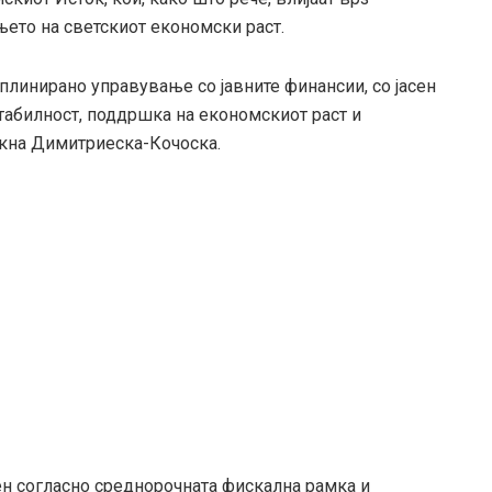
њето на светскиот економски раст.
плинирано управување со јавните финансии, со јасен
абилност, поддршка на економскиот раст и
акна Димитриеска-Кочоска.
ен согласно среднорочната фискална рамка и