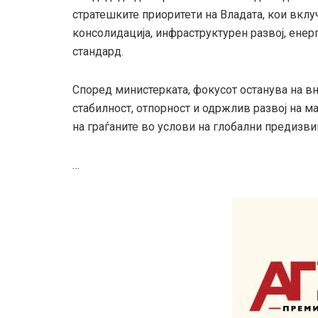
стратешките приоритети на Владата, кои вклу
консолидација, инфраструктурен развој, енер
стандард.
Според министерката, фокусот останува на в
стабилност, отпорност и одржлив развој на м
на граѓаните во услови на глобални предизви
…