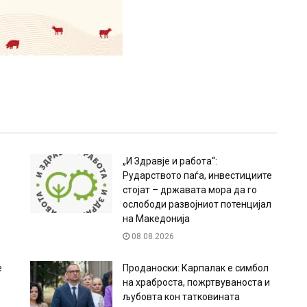
„И Здравје и работа“:
Рударството паѓа, инвестициите
стојат – државата мора да го
ослободи развојниот потенцијал
на Македонија
08.08.2026
е
Проданоски: Карпалак е симбол
на храброста, пожртвуваноста и
љубовта кон татковината