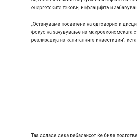
енергетските текови, инфлацијата и забавува
„Остануваме посветени на одговорно и дисци
фокус на зачувување на макроекономската ст
реализација на капиталните инвестиции“, ист
Таа додаде дека ребалансот ќе биде подготв