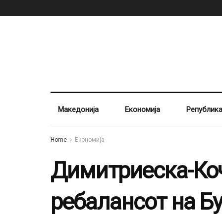
Македонија
Економија
Републик
Home
Економија
Димитриеска-Коч
ребалансот на Бу