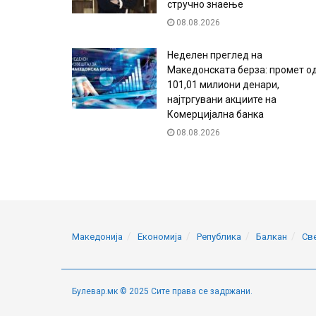
стручно знаење
08.08.2026
Неделен преглед на
Македонската берза: промет о
101,01 милиони денари,
најтргувани акциите на
Комерцијална банка
08.08.2026
Македонија
Економија
Република
Балкан
Св
Булевар.мк © 2025 Сите права се задржани.