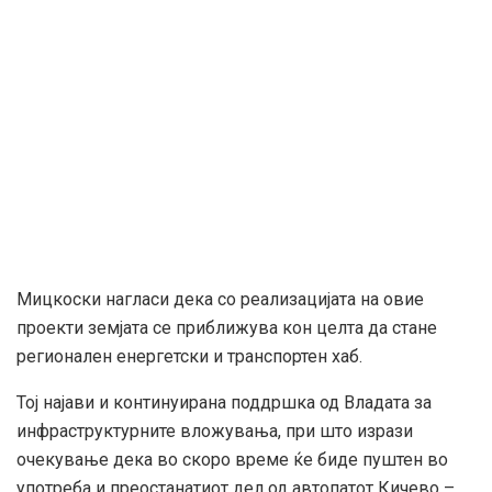
Мицкоски нагласи дека со реализацијата на овие
проекти земјата се приближува кон целта да стане
регионален енергетски и транспортен хаб.
Тој најави и континуирана поддршка од Владата за
инфраструктурните вложувања, при што изрази
очекување дека во скоро време ќе биде пуштен во
употреба и преостанатиот дел од автопатот Кичево –