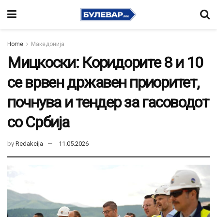
Home
Македонија
Мицкоски: Коридорите 8 и 10
се врвен државен приоритет,
почнува и тендер за гасоводот
со Србија
by
Redakcija
11.05.2026