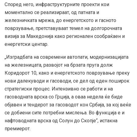
Според него, инфраструктурните проекти кои
моментално се реализираат, од патната и
железничката мрежа, до енергетското и гасното
поврзување, претставуваат темел на долгорочната
визија за Македонија како регионален сообраќаен и
енергетски центар.
„Изградбата на современи автопати, модернизацијата
на железницата, развојот на брзата пруга долж
Коридорот 10, како и енергетското поврзување преку
нови далекуводи и гасоводи, се дел од еден поширок
стратегиски процес. Интензивно се работи и на
гасоводната врска со Грција, а оваа недела ќе биде
објавен и тендерот за гасоводот кон Србија, за кој веќе
се добиени сите потребни мислења. Во функција е и
нафтоводната врска од Солун до Скопје“, истакна
премиерот.