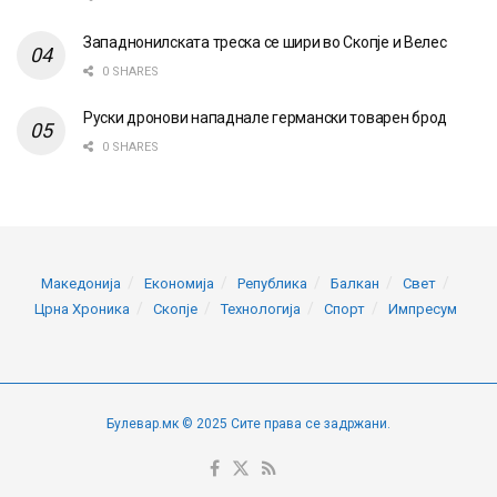
Западнонилската треска се шири во Скопје и Велес
0 SHARES
Руски дронови нападнале германски товарен брод
0 SHARES
Македонија
Економија
Република
Балкан
Свет
Црна Хроника
Скопје
Технологија
Спорт
Импресум
Булевар.мк © 2025 Сите права се задржани.