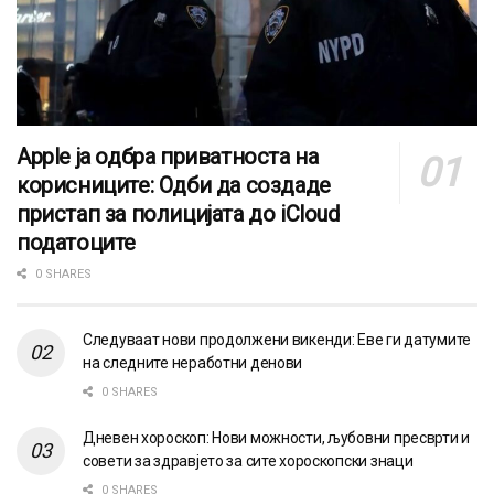
Apple ја одбра приватноста на
корисниците: Одби да создаде
пристап за полицијата до iCloud
податоците
0 SHARES
Следуваат нови продолжени викенди: Еве ги датумите
на следните неработни денови
0 SHARES
Дневен хороскоп: Нови можности, љубовни пресврти и
совети за здравјето за сите хороскопски знаци
0 SHARES