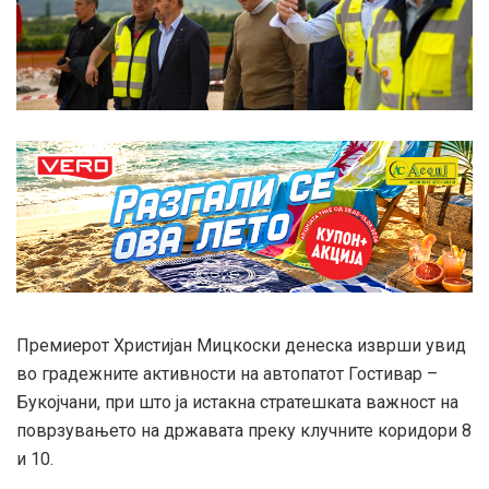
Премиерот Христијан Мицкоски денеска изврши увид
во градежните активности на автопатот Гостивар –
Букојчани, при што ја истакна стратешката важност на
поврзувањето на државата преку клучните коридори 8
и 10.