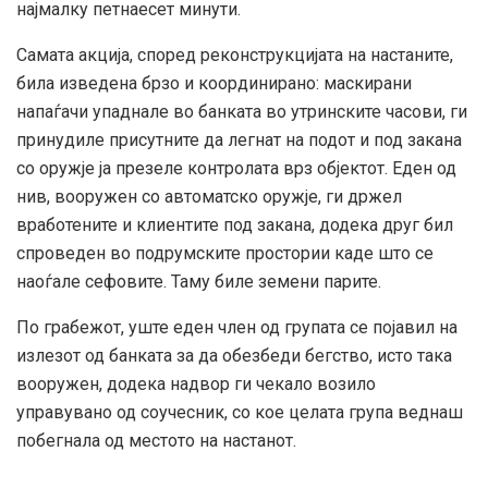
најмалку петнаесет минути.
Самата акција, според реконструкцијата на настаните,
била изведена брзо и координирано: маскирани
напаѓачи упаднале во банката во утринските часови, ги
принудиле присутните да легнат на подот и под закана
со оружје ја презеле контролата врз објектот. Еден од
нив, вооружен со автоматско оружје, ги држел
вработените и клиентите под закана, додека друг бил
спроведен во подрумските простории каде што се
наоѓале сефовите. Таму биле земени парите.
По грабежот, уште еден член од групата се појавил на
излезот од банката за да обезбеди бегство, исто така
вооружен, додека надвор ги чекало возило
управувано од соучесник, со кое целата група веднаш
побегнала од местото на настанот.
…