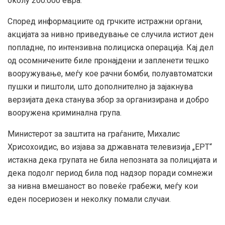
околу 200.000 евра.
Според информациите од грчките истражни органи,
акцијата за нивно приведување се случила истиот ден
попладне, по интензивна полициска операција. Кај дел
од осомничените биле пронајдени и запленети тешко
вооружување, меѓу кое рачни бомби, полуавтоматски
пушки и пиштоли, што дополнително ја зајакнува
верзијата дека станува збор за организирана и добро
вооружена криминална група.
Министерот за заштита на граѓаните, Михалис
Хрисохоидис, во изјава за државната телевизија „ЕРТ“
истакна дека групата не била непозната за полицијата и
дека подолг период била под надзор поради сомнежи
за нивна вмешаност во повеќе грабежи, меѓу кои
еден посериозен и неколку помали случаи.