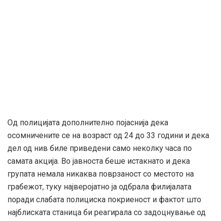
Од полицијата дополнително појаснија дека
осомничените се на возраст од 24 до 33 години и дека
дел од нив биле приведени само неколку часа по
самата акција. Во јавноста беше истакнато и дека
групата немала никаква поврзаност со местото на
грабежот, туку најверојатно ја одбрала филијалата
поради слабата полициска покриеност и фактот што
најблиската станица би реагирала со задоцнување од