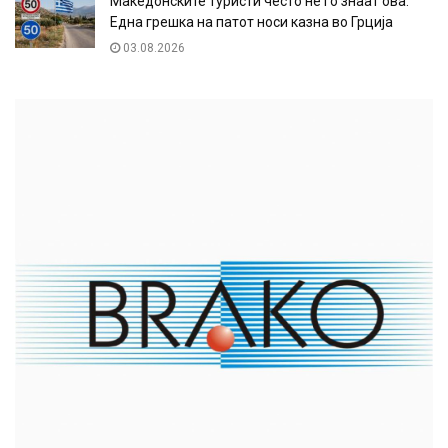
Македонските туристи често не го знаат ова:
Една грешка на патот носи казна во Грција
03.08.2026