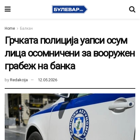
Home
Балкан
Грчката полиција уапси осум
лица осомничени за вооружен
грабеж на банка
by
Redakcija
12.05.2026