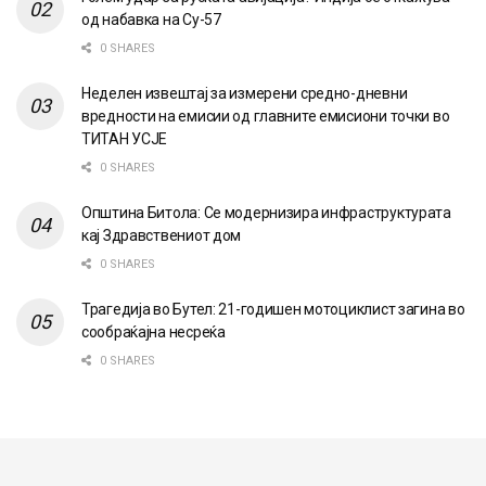
од набавка на Су-57
0 SHARES
Неделен извештај за измерени средно-дневни
вредности на емисии од главните емисиони точки во
ТИТАН УСЈЕ
0 SHARES
Општина Битола: Се модернизира инфраструктурата
кај Здравствениот дом
0 SHARES
Трагедија во Бутел: 21-годишен мотоциклист загина во
сообраќајна несреќа
0 SHARES