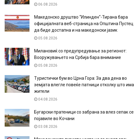
06.08.2026
Македонско друштво “Илинден“-Тирана бара
официјалната веб-страница на Општина Пустец
да биде достапна и на македонски јазик
05.08.2026
Милановиќ со предупредување за регионот:
Вооружувањето на Србија бара внимание
05.08.2026
Туристички бум во Црна Гора: За два дена во
земјата влегле повеќе патници отколку што има
жители
04.08.2026
Бугарски пратеници со забрана за влез сепак се
појавиле во Кочани
03.08.2026