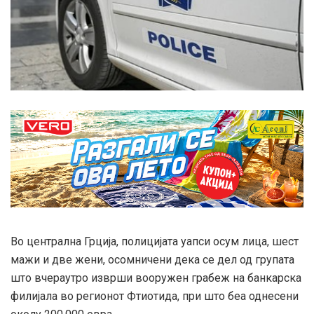
Во централна Грција, полицијата уапси осум лица, шест
мажи и две жени, осомничени дека се дел од групата
што вчераутро изврши вооружен грабеж на банкарска
филијала во регионот Фтиотида, при што беа однесени