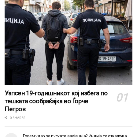
Уапсен 19-годишникот кој избега по
тешката сообраќајка во Ѓорче
Петров
0 SHARES
Голем удар за руската авијација? Индија се откажува