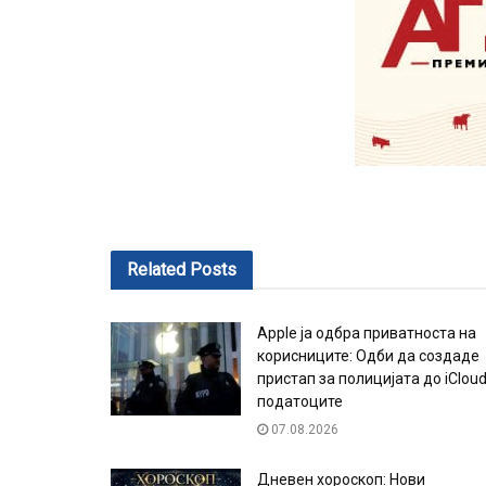
Related
Posts
Apple ја одбра приватноста на
корисниците: Одби да создаде
пристап за полицијата до iClou
податоците
07.08.2026
Дневен хороскоп: Нови