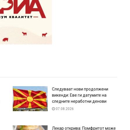
Следуваат нови продолжени
викенди: Еве ги датумите на
d
следните неработни денови
07.08.2026
Лекар открива: Помфритот може