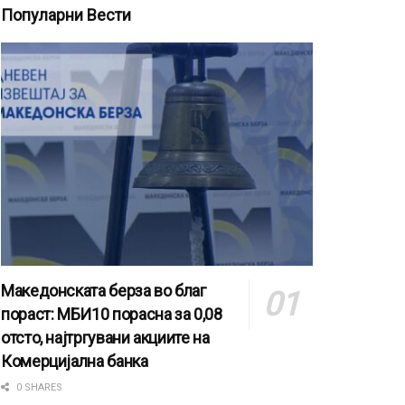
Популарни Вести
Македонската берза во благ
пораст: МБИ10 порасна за 0,08
отсто, најтргувани акциите на
Комерцијална банка
0 SHARES