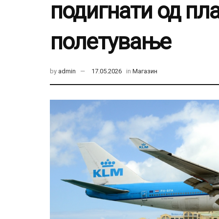
подигнати од пла
полетување
by
admin
17.05.2026
in
Магазин