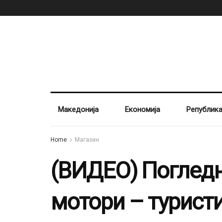
Македонија
Економија
Републик
Home
Магазин
(ВИДЕО) Погледн
мотори – туристи