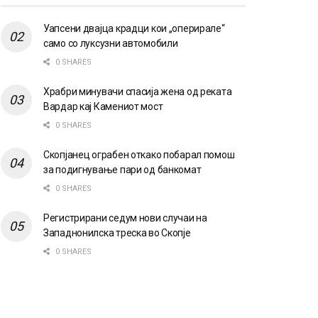
Уапсени двајца крадци кои „оперирале“
само со луксузни автомобили
0 SHARES
Храбри минувачи спасија жена од реката
Вардар кај Камениот мост
0 SHARES
Скопјанец ограбен откако побарал помош
за подигнување пари од банкомат
0 SHARES
Регистрирани седум нови случаи на
Западнонилска треска во Скопје
0 SHARES