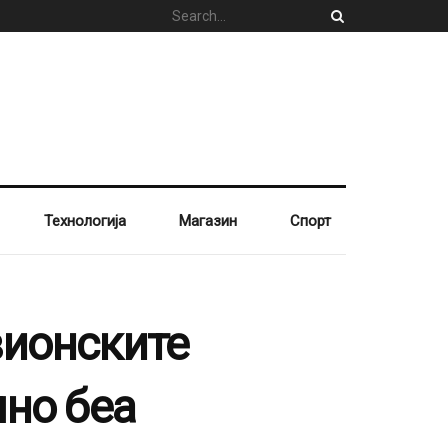
Технологија
Магазин
Спорт
вионските
лно беа