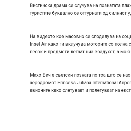
Вистинска драма се случува на познатата пла
туристите буквално се оттурнати од силниот 
На видеото кое масовно се споделува на соц
Insel Air како ги вклучува моторите со полна 
песок и предмети летаат низ воздухот, а моќни
Махо Бич е светски позната по тоа што се на
аеродромот Princess Juliana International Airpo
авионите како слетуваат и полетуваат на екс