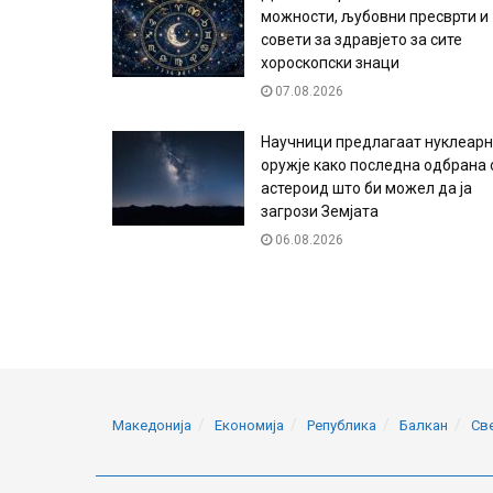
можности, љубовни пресврти и
совети за здравјето за сите
хороскопски знаци
07.08.2026
Научници предлагаат нуклеар
оружје како последна одбрана 
астероид што би можел да ја
загрози Земјата
06.08.2026
Македонија
Економија
Република
Балкан
Св