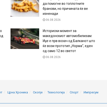
да помогне во топлотните
бранови, но причината ќе ве
изненади
06.08.2026
но
Историски момент за
од
македонскиот автомобилизам:
Иџе е прв возач од Балканот што
ќе вози прототип „Норма“, еден
од само 12 во светот
06.08.2026
ет
Црна Хроника
Скопје
Технологија
Спорт
Импресум