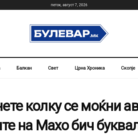
петок, август 7, 2026
а
Балкан
Свет
Црна Хроника
Скопје
ете колку се моќни а
те на Махо бич буква