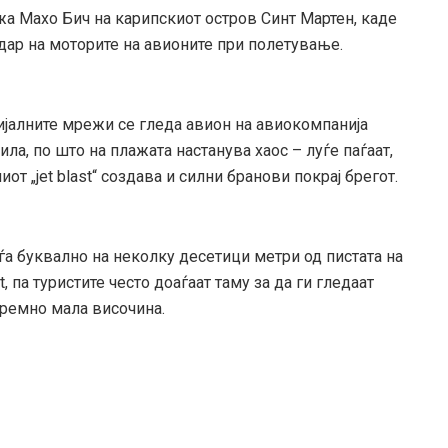
жа Махо Бич на карипскиот остров Синт Мартен, каде
удар на моторите на авионите при полетување.
ијалните мрежи се гледа авион на авиокомпанија
сила, по што на плажата настанува хаос – луѓе паѓаат,
от „jet blast“ создава и силни бранови покрај брегот.
оѓа буквално на неколку десетици метри од пистата на
rt, па туристите често доаѓаат таму за да ги гледаат
тремно мала височина.