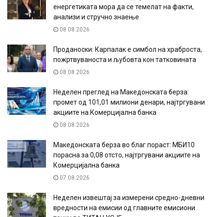
енергетиката мора да се темелат на факти,
анализи и стручно знаење
08.08.2026
Проданоски: Карпалак е симбол на храброста,
пожртвуваноста и љубовта кон татковината
08.08.2026
Неделен преглед на Македонската берза:
промет од 101,01 милиони денари, најтргувани
акциите на Комерцијална банка
08.08.2026
Македонската берза во благ пораст: МБИ10
порасна за 0,08 отсто, најтргувани акциите на
Комерцијална банка
07.08.2026
Неделен извештај за измерени средно-дневни
вредности на емисии од главните емисиони