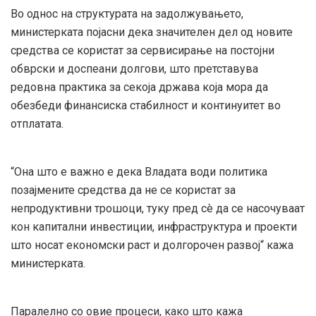
Во однос на структурата на задолжувањето,
министерката појасни дека значителен дел од новите
средства се користат за сервисирање на постојни
обврски и доспеани долгови, што претставува
редовна практика за секоја држава која мора да
обезбеди финансиска стабилност и континуитет во
отплатата.
“Она што е важно е дека Владата води политика
позајмените средства да не се користат за
непродуктивни трошоци, туку пред сè да се насочуваат
кон капитални инвестиции, инфраструктура и проекти
што носат економски раст и долгорочен развој“ кажа
министерката.
Паралелно со овие процеси, како што кажа