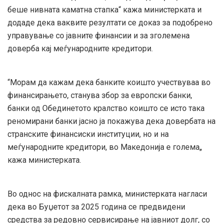
беше нивната каматна стапка“ кажа министерката и
додаде дека ваквите резултати се доказ за подобрено
управување со јавните финансии и за зголемена
доверба кај меѓународните кредитори.
“Морам да кажам дека банките коишто учествуваа во
финансирањето, станува збор за европски банки,
банки од Обединетото кралство коишто се исто така
реномирани банки јасно ја покажува дека довербата на
странските финансиски институции, но и на
меѓународните кредитори, во Македонија е голема„
кажа министерката.
Во однос на фискалната рамка, министерката нагласи
дека во Буџетот за 2025 година се предвидени
средства за редовно сервисирање на јавниот долг, со