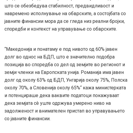
што се обезбедува стабилност, предвидливост и
навремено исполнување на обврските, а состојбата со
јавните финансии мора да се гледа низ реални бројки,
споредби и контекст на управување со обврските.
“Македонија и понатаму е под нивото од 60% јавен
долг во однос на БДП, што е значително подобра
позиција во споредба со дел од земјите во регионот и
земји членки на Европската унија. Романија има јавен
долг од околу 63% од БДП, Унгарија околу 75%, Полска
околу 70%, а Словенија околу 65%“ кажа министерката
и потенцираше дека ваквите податоци покажуваат
дека земјата сè уште одржува умерено ниво на
задолженост и внимателен пристап во управувањето
со јавните финансии.