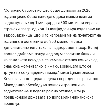
“Согласно буџетот којшто беше донесен за 2026
година, јасно беше наведено дека имаме план за
задолжување од 1 милијарда и 300 милиони евра на
странски пазар, од кои 1 милијарда евра издавање на
еврообврзница, што и го направивме на почетокот на
годината, а останатите до 300 милиони евра
дополнително исто така на надворешен пазар. Во тој
процес добивме понуди од осум различни банки и
најповолната понуда е со каматна стапка пониска од
онаа која моментално ја има обврзницата што се
тргува на секундарниот пазар.“ кажа Димитриеска
Кочоска и потенцираше дека споредено со регионот
Македонија обезбедува пониски трошоци на
задолжување и подолг рок на отплата, што ја
позиционира државата во поповолна финансиска
позиција.