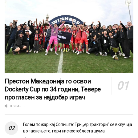
Престон Македонија го освои
Dockerty Cup по 34 години, Тевере
прогласен за најдобар играч
0 SHARES
Голем пожар кај Сопиште: Три „ер трактори“ се вклучија
во гаснењето, гори нискостеблеста шума