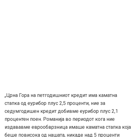
„Црна Гора на петгодишниот кредит има каматна
стапка од еурибор плус 2,5 проценти, ние за
седумгодишен кредит добивме еурибор плус 2,1
процентен поен. Романија во периодот кога ние
издававме еврообврзница имаше каматна стапка која
беше повисока од нашата, никаде над 5 проценти