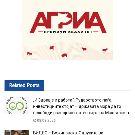
Related
Posts
„И Здравје и работа“: Рударството паѓа,
инвестициите стојат – државата мора да го
ослободи развојниот потенцијал на Македонија
08.08.2026
ВИДЕО – Божиновска: Одлуките во