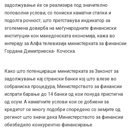
задолжување ќе се реализира под значително
поповолни услови, со пониски каматни стапки и
подолга рочност, што претставува индикатор за
зголемена доверба на меѓународните финансиски
институции кон македонската економија, кажа во
интервју за Алфа телевизија министерката за финансии
Гордана Димитриеска- Кочоска.
Како што потенцираше министерката за Законот за
задолжување кај странски банки кој што влезе во
собраниска процедура, Министерството за финансии
испрати барање до 14 банки од кои понуда пристигна
од осум. А каматните услови кои се добиени за
кредитот се многу подобри споредено со земјите од
регинот што значи дека Министерството за финансии
обезбедило конкурентно финансирање.