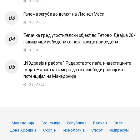
0 SHARES
Голема загуба во домот на Лионел Меси
0 SHARES
Тепачка пред угостителски објект во Тетово: Двајца 20-
годишници избодени со нож, тројца приведени
0 SHARES
„И Здравје и работа“: Рударството паѓа, инвестициите
стојат – државата мора да го ослободи развојниот
потенцијал на Македонија
0 SHARES
Македонија
Економија
Република
Балкан
Свет
Црна Хроника
Скопје
Технологија
Спорт
Импресум