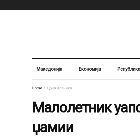
Македонија
Економија
Републик
Home
Црна Хроника
Малолетник уапс
џамии