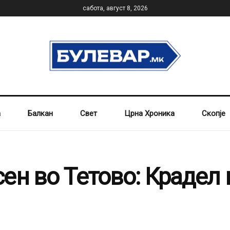
сабота, август 8, 2026
а
Балкан
Свет
Црна Хроника
Скопје
ен во Тетово: Крадел 