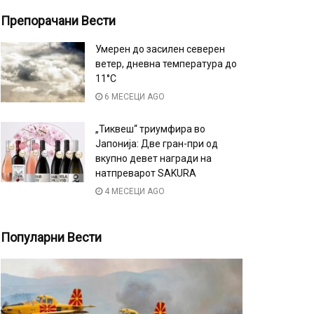
Препорачани Вести
Умерен до засилен северен
ветер, дневна температура до
11°C
6 МЕСЕЦИ AGO
„Тиквеш“ триумфира во
Јапонија: Две гран-при од
вкупно девет награди на
натпреварот SAKURA
4 МЕСЕЦИ AGO
Популарни Вести