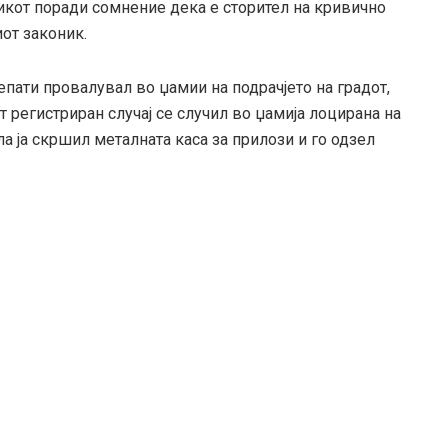
кот поради сомнение дека е сторител на кривично
от законик.
пати провалувал во џамии на подрачјето на градот,
 регистриран случај се случил во џамија лоцирана на
ла ја скршил металната каса за прилози и го одзел