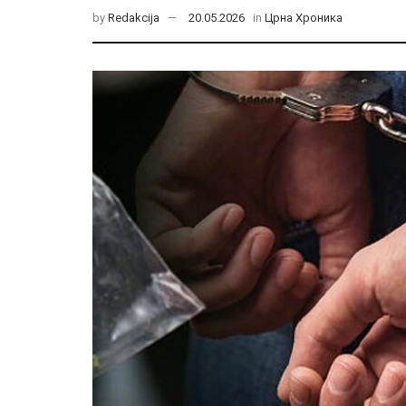
by
Redakcija
20.05.2026
in
Црна Хроника