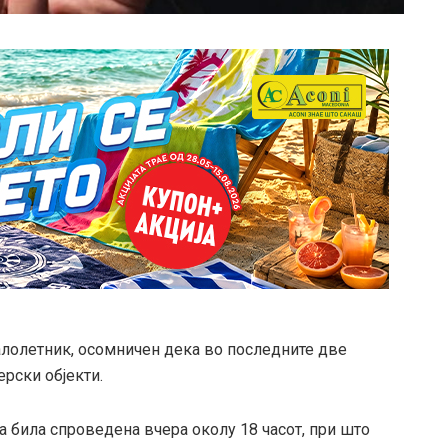
алолетник, осомничен дека во последните две
рски објекти.
 била спроведена вчера околу 18 часот, при што