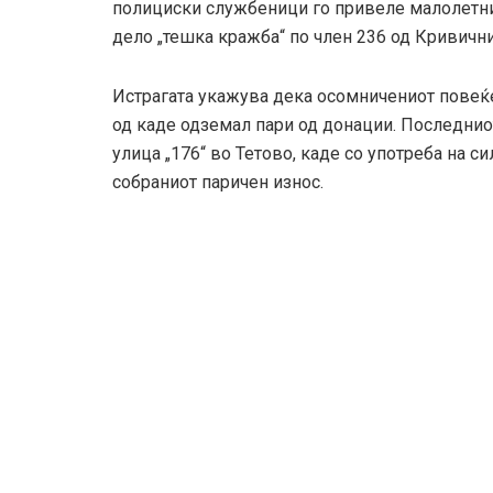
полициски службеници го привеле малолетни
дело „тешка кражба“ по член 236 од Кривични
Истрагата укажува дека осомничениот повеќе
од каде одземал пари од донации. Последниот
улица „176“ во Тетово, каде со употреба на си
собраниот паричен износ.