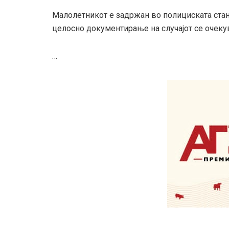
Малолетникот е задржан во полициската станиц
целосно документирање на случајот се очеку
…