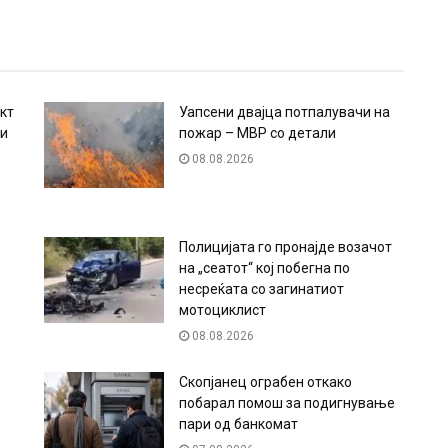
кт
Уапсени двајца потпалувачи на
ци
пожар – МВР со детали
08.08.2026
Полицијата го пронајде возачот
на „сеатот“ кој побегна по
несреќата со загинатиот
мотоциклист
08.08.2026
Скопјанец ограбен откако
побарал помош за подигнување
пари од банкомат