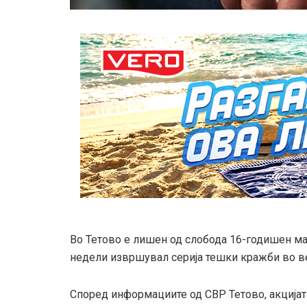
Во Тетово е лишен од слобода 16-годишен м
недели извршувал серија тешки кражби во ве
Според информациите од СВР Тетово, акцијата