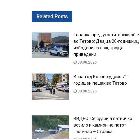
Related
Posts
Тепачка пред угостителски обје
во Тетово: Двајца 20-годишни
избодени со нож, тројца
приведени
08.08.2026
Возач од Косово удрил 71-
годишен пешак во Тетово
08.08.2026
ВИДЕО: Се судрија патничко
возило и камион на патот
Гостивар – Стража