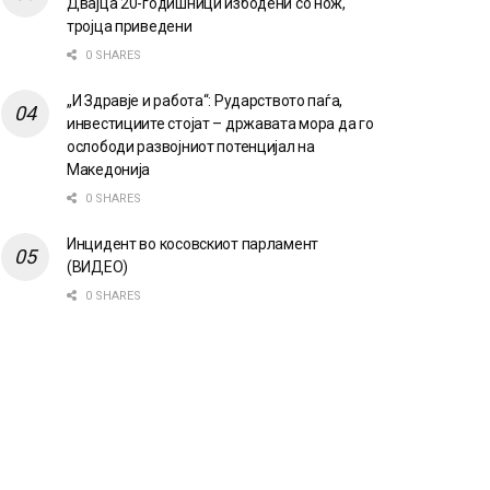
Двајца 20-годишници избодени со нож,
тројца приведени
0 SHARES
„И Здравје и работа“: Рударството паѓа,
инвестициите стојат – државата мора да го
ослободи развојниот потенцијал на
Македонија
0 SHARES
Инцидент во косовскиот парламент
(ВИДЕО)
0 SHARES