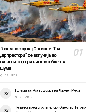
Голем пожар кај Сопиште: Три
„ер трактори“ се вклучија во
гаснењето, гори нискостеблеста
шума
0 SHARES
Голема загуба во домот на Лионел Меси
0 SHARES
Тепачка пред угостителски објект во Тетово: