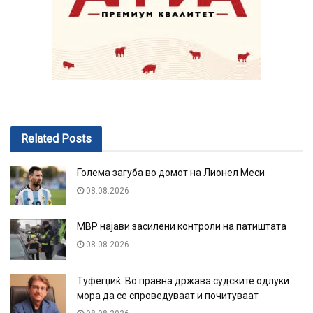
Related
Posts
Голема загуба во домот на Лионел Меси
08.08.2026
МВР најави засилени контроли на патиштата
08.08.2026
Туфегџиќ: Во правна држава судските одлуки
мора да се спроведуваат и почитуваат