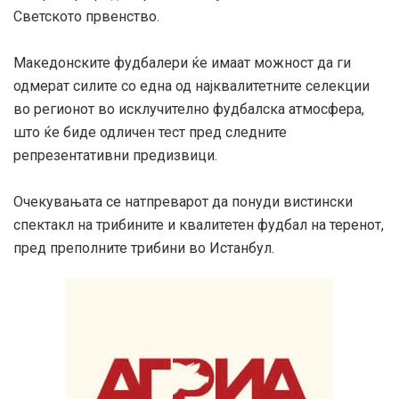
Светското првенство.
Македонските фудбалери ќе имаат можност да ги
одмерат силите со една од најквалитетните селекции
во регионот во исклучително фудбалска атмосфера,
што ќе биде одличен тест пред следните
репрезентативни предизвици.
Очекувањата се натпреварот да понуди вистински
спектакл на трибините и квалитетен фудбал на теренот,
пред преполните трибини во Истанбул.