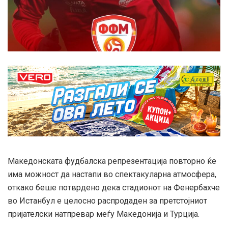
Македонската фудбалска репрезентација повторно ќе
има можност да настапи во спектакуларна атмосфера,
откако беше потврдено дека стадионот на Фенербахче
во Истанбул е целосно распродаден за претстојниот
пријателски натпревар меѓу Македонија и Турција.