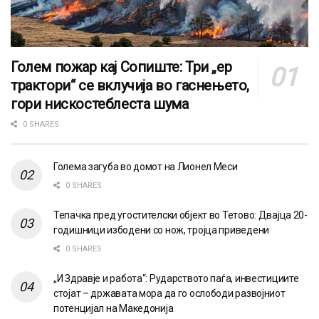
Голем пожар кај Сопиште: Три „ер
трактори“ се вклучија во гаснењето,
гори нискостеблеста шума
0 SHARES
Голема загуба во домот на Лионел Меси
0 SHARES
Тепачка пред угостителски објект во Тетово: Двајца 20-
годишници избодени со нож, тројца приведени
0 SHARES
„И Здравје и работа“: Рударството паѓа, инвестициите
стојат – државата мора да го ослободи развојниот
потенцијал на Македонија