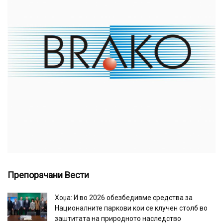
Препорачани Вести
Хоџа: И во 2026 обезбедивме средства за
Националните паркови кои се клучен столб во
заштитата на природното наследство