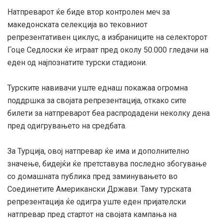
Натпреварот ќе биде втор контролен меч за
македонската селекција во тековниот
репрезентативен циклус, а избраниците на селекторот
Гоце Седлоски ќе играат пред околу 50.000 гледачи на
еден од најпознатите турски стадиони.
Турските навивачи уште еднаш покажаа огромна
поддршка за својата репрезентација, откако сите
билети за натпреварот беа распродадени неколку дена
пред одигрувањето на средбата.
За Турција, овој натпревар ќе има и дополнително
значење, бидејќи ќе претставува последно збогување
со домашната публика пред заминувањето во
Соединетите Американски Држави. Таму турската
репрезентација ќе одигра уште еден пријателски
натпревар пред стартот на својата кампања на