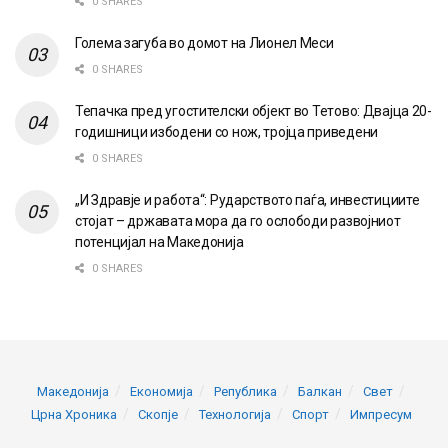
0 SHARES
Голема загуба во домот на Лионел Меси
0 SHARES
Тепачка пред угостителски објект во Тетово: Двајца 20-
годишници избодени со нож, тројца приведени
0 SHARES
„И Здравје и работа“: Рударството паѓа, инвестициите
стојат – државата мора да го ослободи развојниот
потенцијал на Македонија
0 SHARES
Македонија
Економија
Република
Балкан
Свет
Црна Хроника
Скопје
Технологија
Спорт
Импресум