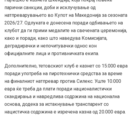
парични санкции, доби и исклучување од
натпреварувањето во Купот на Македонија за сезоната
2026/27. Одлуката е донесена поради одбивањето на
клубот да ги прими медалите на свечената церемонија,
како и поради, како што наведува Комисијата,
деградирачки и непочитувачки однос кон
официјалните лица и противничката екипа.
Дополнително, тетовскиот клуб е казнет со 15.000 евра
поради употреба на пиротехнички средства за време
на финалниот натпревар против Силекс. Уште 10.000
евра ќе треба да плати поради националистички
скандирања и навредлива содржина на национална
основа, додека за истакнување транспарент со
нацистичка содржина е изречена казна од 20.000 евра.