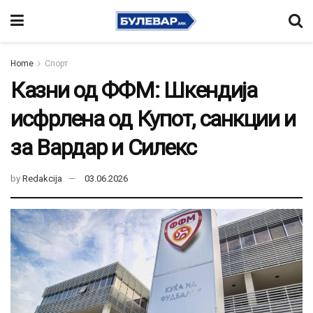
Home
Спорт
Казни од ФФМ: Шкендија
исфрлена од Купот, санкции и
за Вардар и Силекс
by
Redakcija
03.06.2026