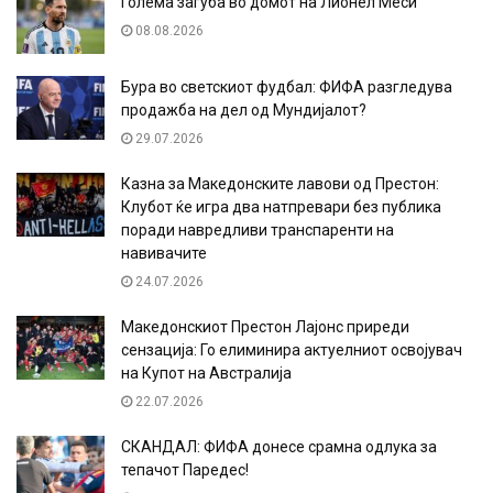
Голема загуба во домот на Лионел Меси
08.08.2026
Бура во светскиот фудбал: ФИФА разгледува
продажба на дел од Мундијалот?
29.07.2026
Казна за Македонските лавови од Престон:
Клубот ќе игра два натпревари без публика
поради навредливи транспаренти на
навивачите
24.07.2026
Македонскиот Престон Лајонс приреди
сензација: Го елиминира актуелниот освојувач
на Купот на Австралија
22.07.2026
СКАНДАЛ: ФИФА донесе срамна одлука за
тепачот Паредес!