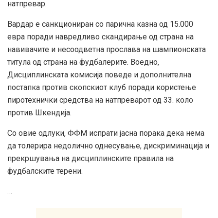
натпревар.
Вардар е санкциониран со парична казна од 15.000
евра поради навредливо скандирање од страна на
навивачите и несоодветна прослава на шампионската
титула од страна на фудбалерите. Воедно,
Дисциплинската комисија поведе и дополнителна
постапка против скопскиот клуб поради користење
пиротехнички средства на натпреварот од 33. коло
против Шкендија.
Со овие одлуки, ФФМ испрати јасна порака дека нема
да толерира недолично однесување, дискриминација и
прекршувања на дисциплинските правила на
фудбалските терени.
…