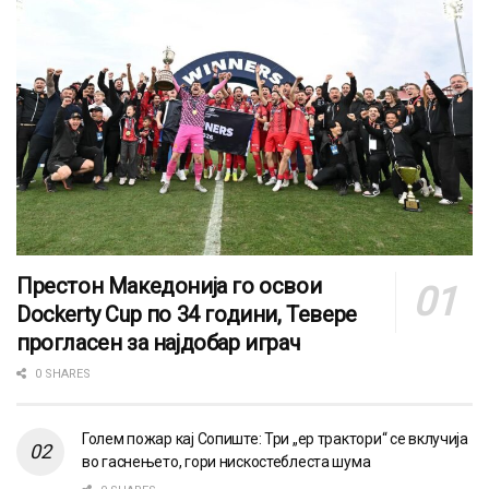
Престон Македонија го освои
Dockerty Cup по 34 години, Тевере
прогласен за најдобар играч
0 SHARES
Голем пожар кај Сопиште: Три „ер трактори“ се вклучија
во гаснењето, гори нискостеблеста шума