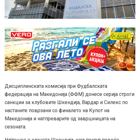
Дисциплинската комисија при Фудбалската
федерација на Македонија (ФФМ) донесе серија строги
санкции за клубовите Шкендија, Вардар и Силекс по
настаните поврзани со финалето на Купот на
Македонија и натпреварите од завршницата на
сезоната.
Најтешко е казнета Шкендија, која покрај повеќе