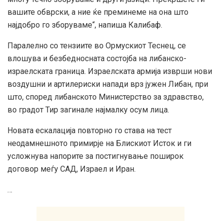
вашите обврски, а ние ќе преминеме на она што
најдобро го зборуваме“, напиша Калибаф.
Паралелно со тензиите во Ормускиот Теснец, се
влошува и безбедносната состојба на либанско-
израелската граница. Израелската армија изврши нови
воздушни и артилериски напади врз јужен Либан, при
што, според либанското Министерство за здравство,
во градот Тир загинале најмалку осум лица.
Новата ескалација повторно го става на тест
неодамнешното примирје на Блискиот Исток и ги
усложнува напорите за постигнување поширок
договор меѓу САД, Израел и Иран.
…