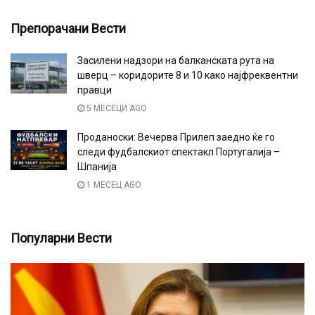
Препорачани Вести
Засилени надзори на балканската рута на
шверц – коридорите 8 и 10 како најфреквентни
правци
5 МЕСЕЦИ AGO
Проданоски: Вечерва Прилеп заедно ќе го
следи фудбалскиот спектакл Португалија –
Шпанија
1 МЕСЕЦ AGO
Популарни Вести