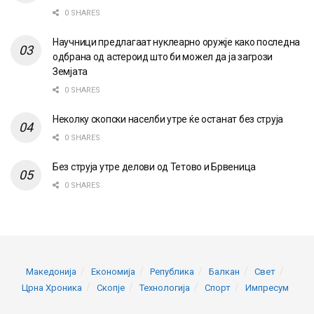
0 SHARES
Научници предлагаат нуклеарно оружје како последна
одбрана од астероид што би можел да ја загрози
Земјата
0 SHARES
Неколку скопски населби утре ќе останат без струја
0 SHARES
Без струја утре делови од Тетово и Брвеница
0 SHARES
Македонија
Економија
Република
Балкан
Свет
Црна Хроника
Скопје
Технологија
Спорт
Импресум