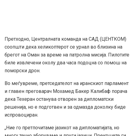
Претходно, Централната команда на САД (ЦЕНТКОМ)
соопшти дека хеликоптерот се урнал во близина на
брегот на Оман за време на патролна мисија. Пилотите
биле извлечени околу два часа подоцна со помош на
поморски дрон.
Во меѓувреме, претседателот на иранскиот парламент
и главен преговарач Мохамед Бакер Калибаф порача
дека Техеран останува отворен за дипломатски
решенија, но е подготвен и за одмазда доколку биде
испровоциран.
„Ние го претпочитаме јазикот на дипломатијата, но
многу течно зборуваме и други јазици. Прекршете ги