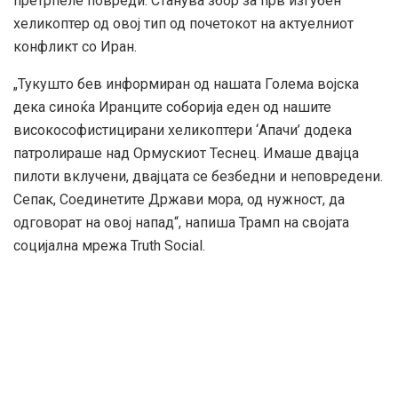
претрпеле повреди. Станува збор за прв изгубен
хеликоптер од овој тип од почетокот на актуелниот
конфликт со Иран.
„Тукушто бев информиран од нашата Голема војска
дека синоќа Иранците соборија еден од нашите
високософистицирани хеликоптери ‘Апачи’ додека
патролираше над Ормускиот Теснец. Имаше двајца
пилоти вклучени, двајцата се безбедни и неповредени.
Сепак, Соединетите Држави мора, од нужност, да
одговорат на овој напад“, напиша Трамп на својата
социјална мрежа Truth Social.