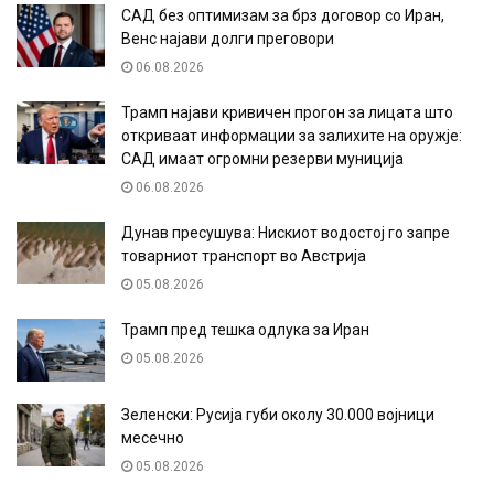
САД без оптимизам за брз договор со Иран,
Венс најави долги преговори
06.08.2026
Трамп најави кривичен прогон за лицата што
откриваат информации за залихите на оружје:
САД имаат огромни резерви муниција
06.08.2026
Дунав пресушува: Нискиот водостој го запре
товарниот транспорт во Австрија
05.08.2026
Трамп пред тешка одлука за Иран
05.08.2026
Зеленски: Русија губи околу 30.000 војници
месечно
05.08.2026