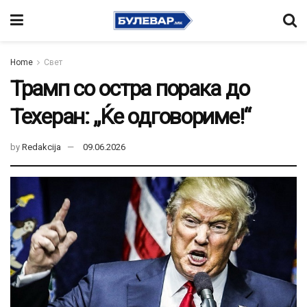
Home
Свет
Трамп со остра порака до
Техеран: „Ќе одговориме!“
by
Redakcija
09.06.2026