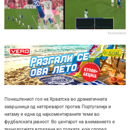
Screenshot
Поништениот гол на Хрватска во драматичната
завршница од натпреварот против Португалија и
натаму е една од најкоментираните теми во
фудбалската јавност. Во центарот на вниманието е
технологијата вградена во топката, која според