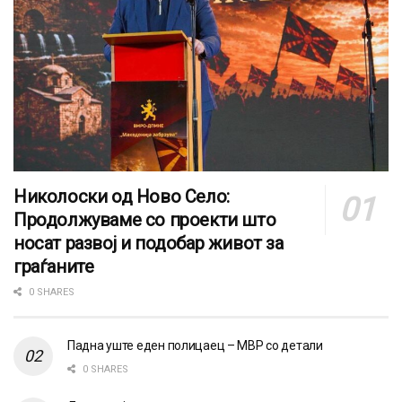
Николоски од Ново Село:
Продолжуваме со проекти што
носат развој и подобар живот за
граѓаните
0 SHARES
Падна уште еден полицаец – МВР со детали
0 SHARES