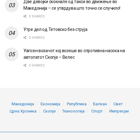
Две девојки скокнале од такси во движење во
Македонија – се утврдува што точно се случило!
0 SHARES
Утре дел од Тетовско без струја
0 SHARES
Уапсен возачот кој возеше во спротивна насока на
автопатот Скопје – Велес
0 SHARES
Македонија
Економија
Република
Балкан
Свет
Црна Хроника
Скопје
Технологија
Спорт
Импресум