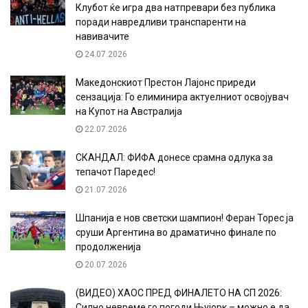
Клубот ќе игра два натпревари без публика
поради навредливи транспаренти на
навивачите
24.07.2026
Македонскиот Престон Лајонс приреди
сензација: Го елиминира актуелниот освојувач
на Купот на Австралија
22.07.2026
СКАНДАЛ: ФИФА донесе срамна одлука за
тепачот Паредес!
21.07.2026
Шпанија е нов светски шампион! Феран Торес ја
сруши Аргентина во драматично финале по
продолженија
20.07.2026
(ВИДЕО) ХАОС ПРЕД ФИНАЛЕТО НА СП 2026:
Силно невреме го погоди Њујорк – можно е да