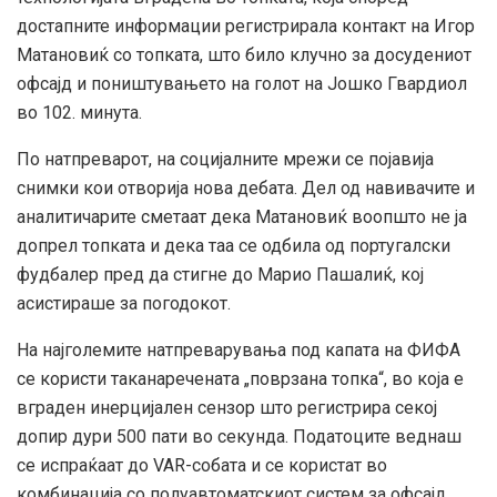
достапните информации регистрирала контакт на Игор
Матановиќ со топката, што било клучно за досудениот
офсајд и поништувањето на голот на Јошко Гвардиол
во 102. минута.
По натпреварот, на социјалните мрежи се појавија
снимки кои отворија нова дебата. Дел од навивачите и
аналитичарите сметаат дека Матановиќ воопшто не ја
допрел топката и дека таа се одбила од португалски
фудбалер пред да стигне до Марио Пашалиќ, кој
асистираше за погодокот.
На најголемите натпреварувања под капата на ФИФА
се користи таканаречената „поврзана топка“, во која е
вграден инерцијален сензор што регистрира секој
допир дури 500 пати во секунда. Податоците веднаш
се испраќаат до VAR-собата и се користат во
комбинација со полуавтоматскиот систем за офсајд.