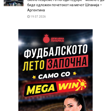
биде одложен почетокот на мечот Шпанија –
Аргентина
19.07.2026