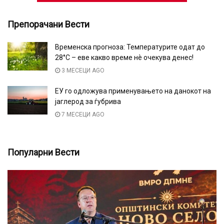
Препорачани Вести
Временска прогноза: Температурите одат до
28°C – еве какво време нè очекува денес!
3 МЕСЕЦИ AGO
ЕУ го одложува применувањето на данокот на
јаглерод за ѓубрива
7 МЕСЕЦИ AGO
Популарни Вести