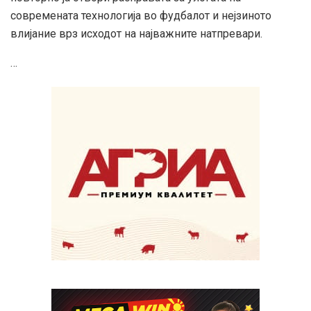
современата технологија во фудбалот и нејзиното
влијание врз исходот на најважните натпревари.
…