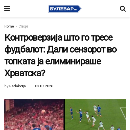
Home
Спорт
Контроверзија што го тресе
фудбалот: Дали сензорот во
топката ја елиминираше
Хрватска?
by
Redakcija
03.07.2026