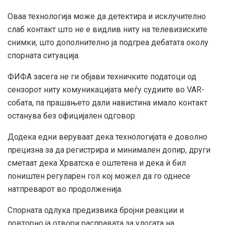
Оваа технологија може да детектира и исклучително
слаб контакт што не е видлив ниту на телевизиските
снимки, што дополнително ја подгреа дебатата околу
спорната ситуација.
ФИФА засега не ги објави техничките податоци од
сензорот ниту комуникацијата меѓу судиите во VAR-
собата, па прашањето дали навистина имало контакт
останува без официјален одговор.
Додека едни веруваат дека технологијата е доволно
прецизна за да регистрира и минимален допир, други
сметаат дека Хрватска е оштетена и дека ѝ бил
поништен регуларен гол кој можел да го однесе
натпреварот во продолженија.
Спорната одлука предизвика бројни реакции и
повторно ја отвори расправата за улогата на