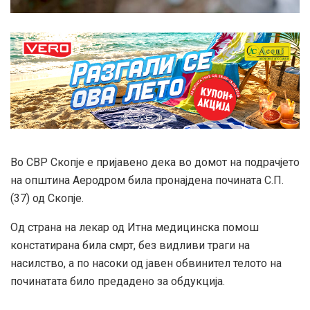
Во СВР Скопје е пријавено дека во домот на подрачјето
на општина Аеродром била пронајдена почината С.П.
(37) од Скопје.
Од страна на лекар од Итна медицинска помош
констатирана била смрт, без видливи траги на
насилство, а по насоки од јавен обвинител телото на
починатата било предадено за обдукција.