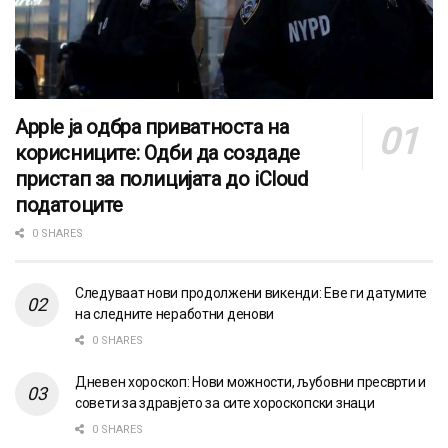
Apple ја одбра приватноста на
корисниците: Одби да создаде
пристап за полицијата до iCloud
податоците
0 SHARES
Следуваат нови продолжени викенди: Еве ги датумите
на следните неработни денови
0 SHARES
Дневен хороскоп: Нови можности, љубовни пресврти и
совети за здравјето за сите хороскопски знаци
0 SHARES