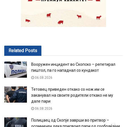
Related
Posts
Вооружен инцидент во Скопско – репетирал
пиштол, па го нападнал со кундакот
06.08.2026
Тетовец приведен откако со нож им се
заканувал на своите родители откако не му
дале пари
06.08.2026
Полицаец од Скопје заврши во притвор –
осомничен дека присвоил пари од сообраќајни