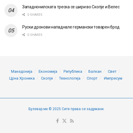
Западнонилската треска се шири во Скопје и Велес
0 SHARES
Руски дронови нападнале германски товарен брод
0 SHARES
Македонија
Економија
Република
Балкан
Свет
Црна Хроника
Скопје
Технологија
Спорт
Импресум
Булевар.мк © 2025 Сите права се задржани.