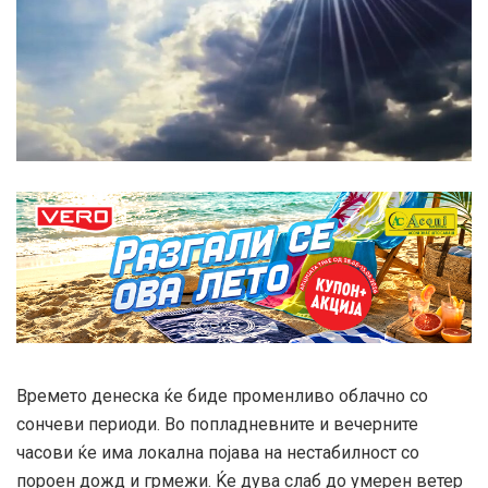
Времето денеска ќе биде променливо облачно со
сончеви периоди. Во попладневните и вечерните
часови ќе има локална појава на нестабилност со
пороен дожд и грмежи. Ќе дува слаб до умерен ветер