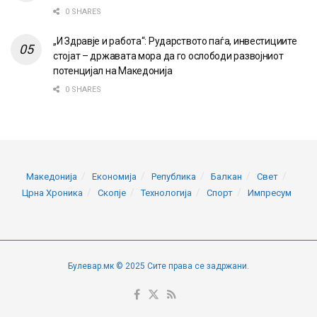
0 SHARES
„И Здравје и работа“: Рударството паѓа, инвестициите
стојат – државата мора да го ослободи развојниот
потенцијал на Македонија
0 SHARES
Македонија
Економија
Република
Балкан
Свет
Црна Хроника
Скопје
Технологија
Спорт
Импресум
Булевар.мк © 2025 Сите права се задржани.