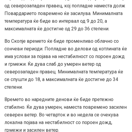
од северозападен правец, кој попладне наместа долж
Повардарието повремено ќе засилува. Минималната
температура ќе биде во интервал од 9 до 20, а
максималната ќе достигне од 29 до 36 степени.
Во Скопје времето ќе биде променливо облачно со
сончеви периоди. Попладне во делови од котлината ќе
има услови за појава на нестабилност со пороен дожд
и грмежи. Ќе дува слаб до умерен ветер од
северозападен правец. Минималната температура ќе
се спушти до 18, а максималната ќе достигне до 34
степени.
Времето во наредните денови ќе биде претежно
стабилно. Ќе дува умерен, наместа повремено засилен
северен ветер. Во четврток и во недела се очекува
локална појава на нестабилност со пороен дожд,
грмежи и засилен ветер.