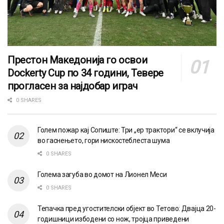
Престон Македонија го освои
Dockerty Cup по 34 години, Тевере
прогласен за најдобар играч
0 SHARES
Голем пожар кај Сопиште: Три „ер трактори“ се вклучија
во гаснењето, гори нискостеблеста шума
0 SHARES
Голема загуба во домот на Лионел Меси
0 SHARES
Тепачка пред угостителски објект во Тетово: Двајца 20-
годишници избодени со нож, тројца приведени