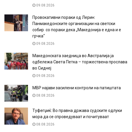
09.08.2026
Провокативни пораки од Лерин:
Панмакедонските организации на светски
собир со пораки дека „Македонија е една и е
грчка“
09.08.2026
Македонската заедница во Австралија ја
одбележа Света Петка – торжествена прослава
во Сиднеј
09.08.2026
МВР најави засилени контроли на патиштата
08.08.2026
Туфегџиќ: Во правна држава судските одлуки
мора да се спроведуваат и почитуваат
08.08.2026