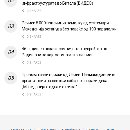
инфраструктурата во Битола (ВИДЕО)
0 SHARES
Речиси 5.000 првачиња помалку од септември –
Македонија останува без повеќе од 100 паралелки
0 SHARES
46-годишен возач осомничен за несреќата во
Радишани во која загина мотоциклист
0 SHARES
Провокативни пораки од Лерин: Панмакедонските
организации на светски собир со пораки дека
„Македонија е една и е грчка“
0 SHARES