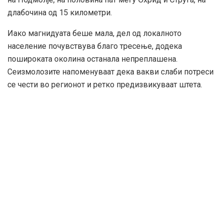
длабочина од 15 километри.
Иако магнидуата беше мала, дел од локалното
население почувствува благо тресење, додека
пошироката околина останала непреплашена.
Сеизмолозите напоменуваат дека вакви слаби потреси
се чести во регионот и ретко предизвикуваат штета.