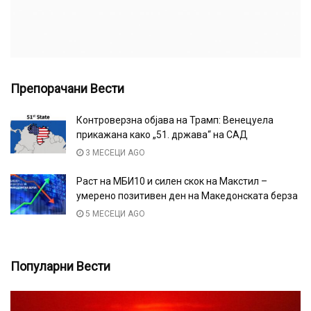
Препорачани Вести
Контроверзна објава на Трамп: Венецуела
прикажана како „51. држава“ на САД
3 МЕСЕЦИ AGO
Раст на МБИ10 и силен скок на Макстил –
умерено позитивен ден на Македонската берза
5 МЕСЕЦИ AGO
Популарни Вести