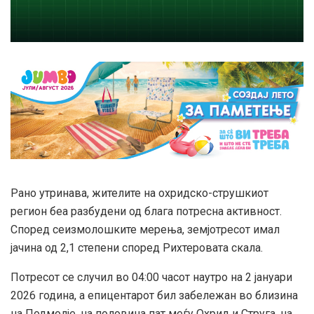
Рано утринава, жителите на охридско-струшкиот
регион беа разбудени од блага потресна активност.
Според сеизмолошките мерења, земјотресот имал
јачина од 2,1 степени според Рихтеровата скала.
Потресот се случил во 04:00 часот наутро на 2 јануари
2026 година, а епицентарот бил забележан во близина
на Подмолје, на половина пат меѓу Охрид и Струга, на