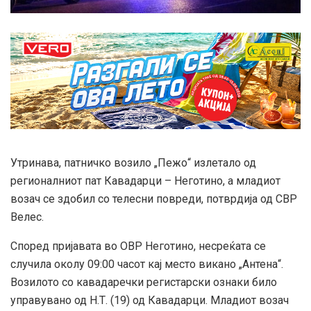
Утринава, патничко возило „Пежо“ излетало од
регионалниот пат Кавадарци – Неготино, а младиот
возач се здобил со телесни повреди, потврдија од СВР
Велес.
Според пријавата во ОВР Неготино, несреќата се
случила околу 09:00 часот кај место викано „Антена“.
Возилото со кавадаречки регистарски ознаки било
управувано од Н.Т. (19) од Кавадарци. Младиот возач