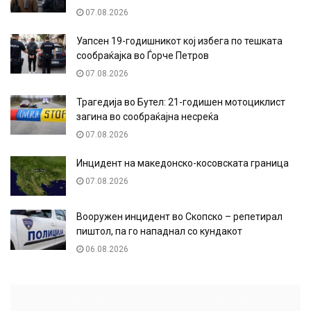
07.08.2026
Уапсен 19-годишникот кој избега по тешката
сообраќајка во Ѓорче Петров
07.08.2026
Трагедија во Бутел: 21-годишен мотоциклист
загина во сообраќајна несреќа
07.08.2026
Инцидент на македонско-косовската граница
07.08.2026
Вооружен инцидент во Скопско – репетирал
пиштол, па го нападнал со кундакот
06.08.2026