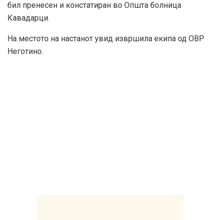
бил пренесен и констатиран во Општа болница
Кавадарци.
На местото на настанот увид извршила екипа од ОВР
Неготино.