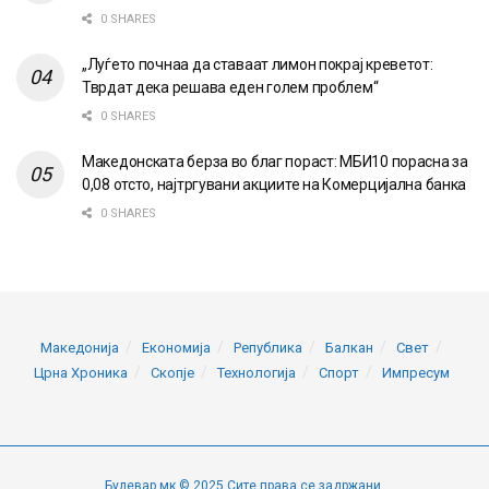
0 SHARES
„Луѓето почнаа да ставаат лимон покрај креветот:
Тврдат дека решава еден голем проблем“
0 SHARES
Македонската берза во благ пораст: МБИ10 порасна за
0,08 отсто, најтргувани акциите на Комерцијална банка
0 SHARES
Македонија
Економија
Република
Балкан
Свет
Црна Хроника
Скопје
Технологија
Спорт
Импресум
Булевар.мк © 2025 Сите права се задржани.