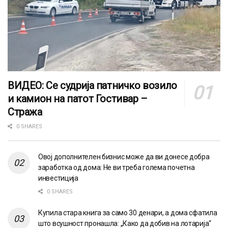
ВИДЕО: Се судрија патничко возило
и камион на патот Гостивар –
Стража
0 SHARES
Овој дополнителен бизнис може да ви донесе добра
заработка од дома: Не ви треба голема почетна
инвестиција
0 SHARES
Купила стара книга за само 30 денари, а дома сфатила
што всушност пронашла: „Како да добив на лотарија“