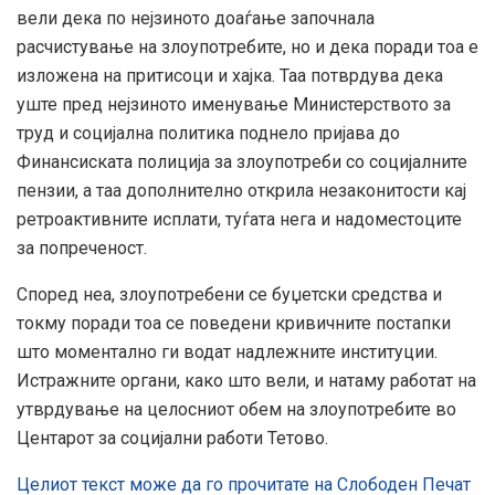
вели дека по нејзиното доаѓање започнала
расчистување на злоупотребите, но и дека поради тоа е
изложена на притисоци и хајка. Таа потврдува дека
уште пред нејзиното именување Министерството за
труд и социјална политика поднело пријава до
Финансиската полиција за злоупотреби со социјалните
пензии, а таа дополнително открила незаконитости кај
ретроактивните исплати, туѓата нега и надоместоците
за попреченост.
Според неа, злоупотребени се буџетски средства и
токму поради тоа се поведени кривичните постапки
што моментално ги водат надлежните институции.
Истражните органи, како што вели, и натаму работат на
утврдување на целосниот обем на злоупотребите во
Центарот за социјални работи Тетово.
Целиот текст може да го прочитате на Слободен Печат