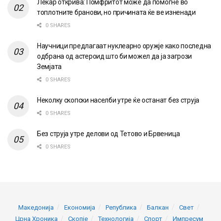
Лекар открива: Помфритот може да помогне во
топлотните бранови, но причината ќе ве изненади
0 SHARES
Научници предлагаат нуклеарно оружје како последна
одбрана од астероид што би можел да ја загрози
Земјата
0 SHARES
Неколку скопски населби утре ќе останат без струја
0 SHARES
Без струја утре делови од Тетово и Брвеница
0 SHARES
Македонија
Економија
Република
Балкан
Свет
Црна Хроника
Скопје
Технологија
Спорт
Импресум