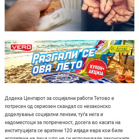
Додека Центарот за социјални работи Тетово е
потресен од сериозен скандал со незаконско
доделување социјални пензии, туѓа нега и
надоместоци за попреченост, досега во касата на
институцијата се вратени 120 илјади евра кои биле
исплатени на лица што не ги исполнувале законските