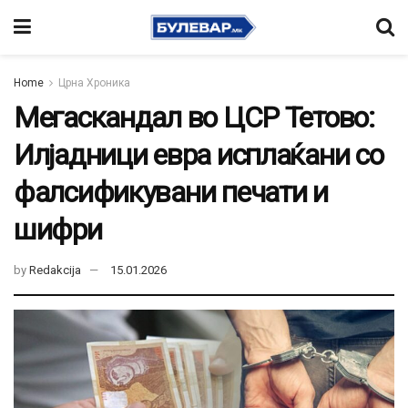
Home
Црна Хроника
Мегаскандал во ЦСР Тетово:
Илјадници евра исплаќани со
фалсификувани печати и
шифри
by
Redakcija
15.01.2026