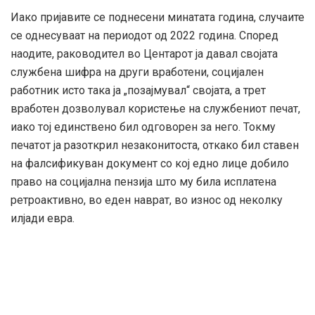
Иако пријавите се поднесени минатата година, случаите
се однесуваат на периодот од 2022 година. Според
наодите, раководител во Центарот ја давал својата
службена шифра на други вработени, социјален
работник исто така ја „позајмувал“ својата, а трет
вработен дозволувал користење на службениот печат,
иако тој единствено бил одговорен за него. Токму
печатот ја разоткрил незаконитоста, откако бил ставен
на фалсификуван документ со кој едно лице добило
право на социјална пензија што му била исплатена
ретроактивно, во еден наврат, во износ од неколку
илјади евра.