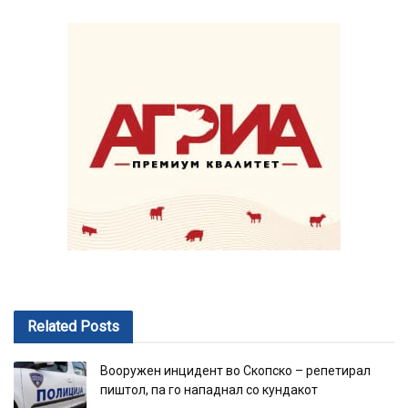
Related
Posts
Вооружен инцидент во Скопско – репетирал
пиштол, па го нападнал со кундакот