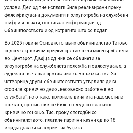
услови. Дел од тие исплати биле реализирани преку
фалсификувани документи и злоупотреба на службени
шифри и печати, откриваат информации од
Обвинителството и од истрагите што се водат.
Во 2025 година Основното јавно обвинителство Тетово
поднело кривична пријава против шестмина вработени
во Центарот. Двајца од нив се обвинети за
злоупотреба на службената положба и овластување, а
судската постапка против нив сѐ уште е во тек. За
четворица други, обвинителството утврдило дека
сториле кривично дело „несовесно работење во
службата“, но откако признале вина и ја надоместиле
штетата, против нив не било поведено класично
кривично гонење. Тие, преку спогодби со
обвинителството, платиле парични казни од по 18
илјади денари во корист на буџетот.