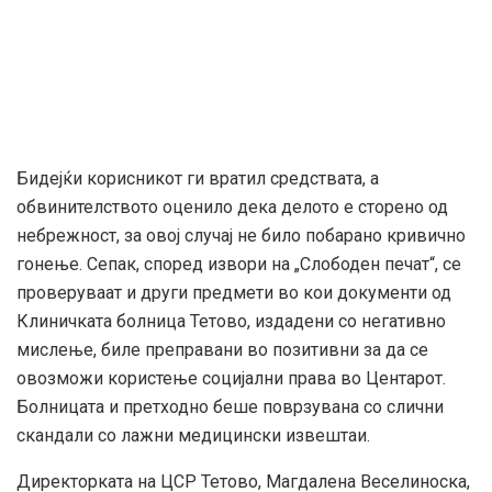
Бидејќи корисникот ги вратил средствата, а
обвинителството оценило дека делото е сторено од
небрежност, за овој случај не било побарано кривично
гонење. Сепак, според извори на „Слободен печат“, се
проверуваат и други предмети во кои документи од
Клиничката болница Тетово, издадени со негативно
мислење, биле преправани во позитивни за да се
овозможи користење социјални права во Центарот.
Болницата и претходно беше поврзувана со слични
скандали со лажни медицински извештаи.
Директорката на ЦСР Тетово, Магдалена Веселиноска,