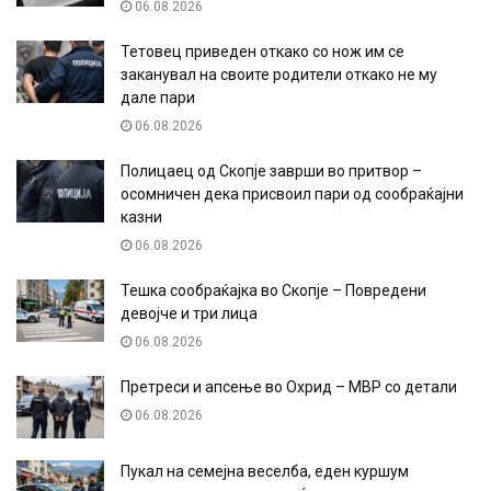
06.08.2026
Тетовец приведен откако со нож им се
заканувал на своите родители откако не му
дале пари
06.08.2026
Полицаец од Скопје заврши во притвор –
осомничен дека присвоил пари од сообраќајни
казни
06.08.2026
Тешка сообраќајка во Скопје – Повредени
девојче и три лица
06.08.2026
Претреси и апсење во Охрид – МВР со детали
06.08.2026
Пукал на семејна веселба, еден куршум