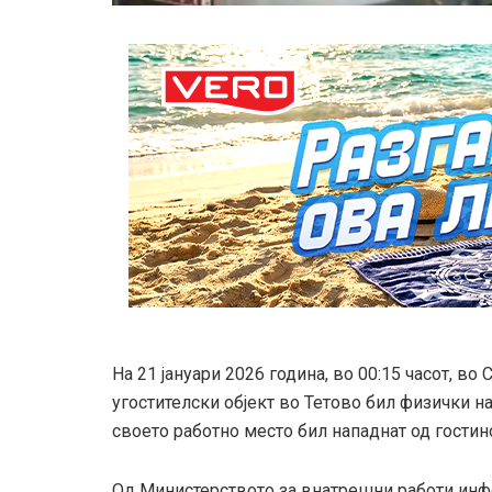
На 21 јануари 2026 година, во 00:15 часот, в
угостителски објект во Тетово бил физички на
своето работно место бил нападнат од гостин
Од Министерството за внатрешни работи инф