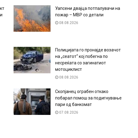
кт
Уапсени двајца потпалувачи на
ци
пожар – МВР со детали
08.08.2026
Полицијата го пронајде возачот
на „сеатот“ кој побегна по
несреќата со загинатиот
мотоциклист
08.08.2026
Скопјанец ограбен откако
побарал помош за подигнување
пари од банкомат
07.08.2026