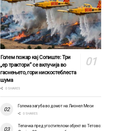
Голем пожар кај Сопиште: Три
„ер трактори“ се вклучија во
гаснењето, гори нискостеблеста
шума
0 SHARES
Голема загуба во домот на Лионел Меси
0 SHARES
Тепачка пред угостителски објект во Тетово: