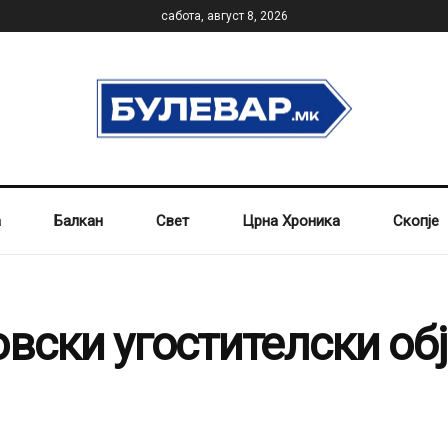
сабота, август 8, 2026
а
Балкан
Свет
Црна Хроника
Скопје
вски угостителски обј