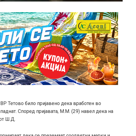
о СВР Тетово било пријавено дека вработен во
паднат. Според пријавата, М.М. (29) навел дека на
от Ш.Д.
ормираат дека се преземаат соодветни мерки и