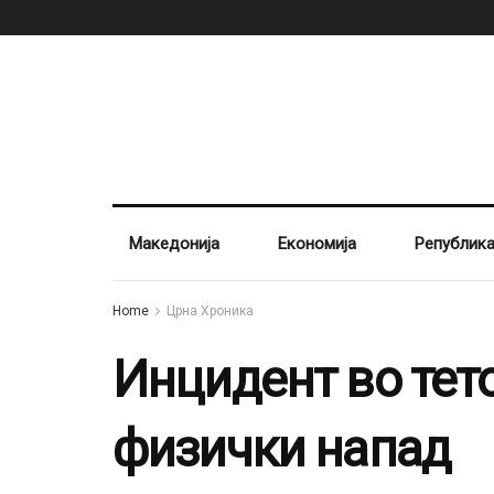
Македонија
Економија
Републик
Home
Црна Хроника
Инцидент во тето
физички напад