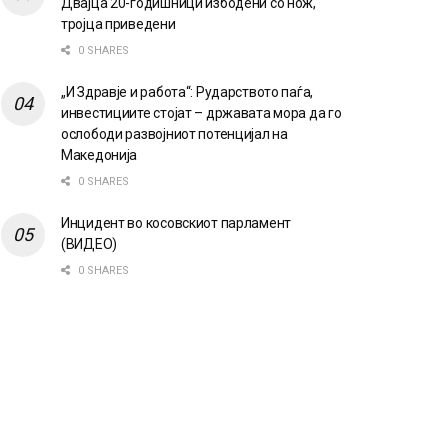
Двајца 20-годишници избодени со нож,
тројца приведени
0 SHARES
„И Здравје и работа“: Рударството паѓа,
инвестициите стојат – државата мора да го
ослободи развојниот потенцијал на
Македонија
0 SHARES
Инцидент во косовскиот парламент
(ВИДЕО)
0 SHARES