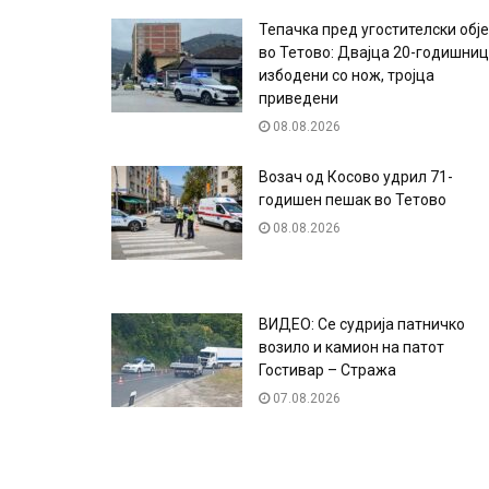
Тепачка пред угостителски обје
во Тетово: Двајца 20-годишни
избодени со нож, тројца
приведени
08.08.2026
Возач од Косово удрил 71-
годишен пешак во Тетово
08.08.2026
ВИДЕО: Се судрија патничко
возило и камион на патот
Гостивар – Стража
07.08.2026