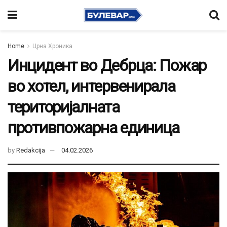
Home
Црна Хроника
Инцидент во Дебрца: Пожар
во хотел, интервенирала
територијалната
противпожарна единица
by
Redakcija
04.02.2026