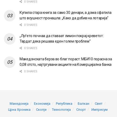
0 SHARES
Купила стара книга за само 30 денари, а дома сфатила
што всушност пронашла: „Како да добив на лотарија“
0 SHARES
„Луѓето почнаа да ставаат лимон покрај креветот:
Тврдат дека решава еден голем проблем“
0 SHARES
Македонската берза во благ пораст: МБИ10 порасна за
0,08 отсто, најтргувани акциите на Комерцијална банка
0 SHARES
Македонија
Економија
Република
Балкан
Свет
Црна Хроника
Скопје
Технологија
Спорт
Импресум