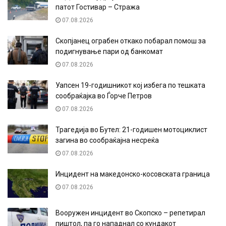
патот Гостивар – Стража
07.08.2026
Скопјанец ограбен откако побарал помош за
подигнување пари од банкомат
07.08.2026
Уапсен 19-годишникот кој избега по тешката
сообраќајка во Ѓорче Петров
07.08.2026
Трагедија во Бутел: 21-годишен мотоциклист
загина во сообраќајна несреќа
07.08.2026
Инцидент на македонско-косовската граница
07.08.2026
Вооружен инцидент во Скопско – репетирал
пиштол, па го нападнал со кундакот