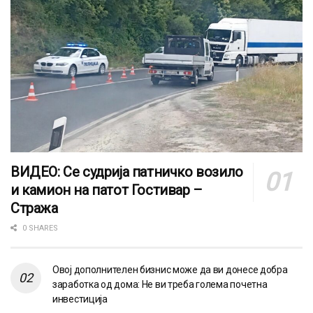
ВИДЕО: Се судрија патничко возило
и камион на патот Гостивар –
Стража
0 SHARES
Овој дополнителен бизнис може да ви донесе добра
заработка од дома: Не ви треба голема почетна
инвестиција