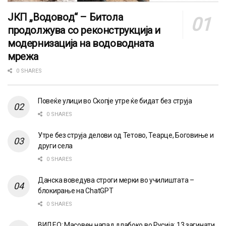
ЈКП „Водовод“ – Битола
продолжува со реконструкција и
модернизација на водоводната
мрежа
0 SHARES
Повеќе улици во Скопје утре ќе бидат без струја
0 SHARES
Утре без струја делови од Тетово, Теарце, Боговиње и
други села
0 SHARES
Данска воведува строги мерки во училиштата –
блокирање на ChatGPT
0 SHARES
ВИДЕО: Масовен напад длабоко во Русија: 13 загинати