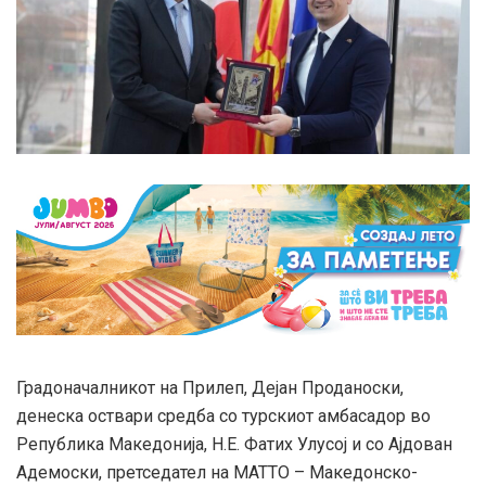
Градоначалникот на Прилеп, Дејан Проданоски,
денеска оствари средба со турскиот амбасадор во
Република Македонија, Н.Е. Фатих Улусој и со Ајдован
Адемоски, претседател на МАТТО – Македонско-