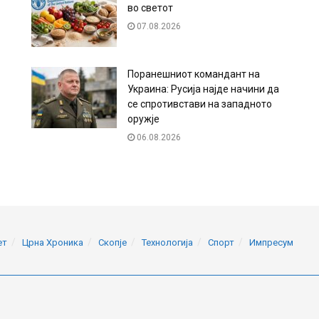
во светот
07.08.2026
Поранешниот командант на
Украина: Русија најде начини да
се спротивстави на западното
оружје
06.08.2026
ет
Црна Хроника
Скопје
Технологија
Спорт
Импресум