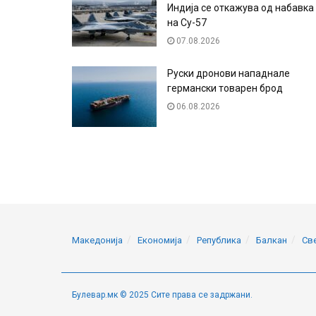
Индија се откажува од набавка
на Су-57
07.08.2026
Руски дронови нападнале
германски товарен брод
06.08.2026
Македонија
Економија
Република
Балкан
Св
Булевар.мк © 2025 Сите права се задржани.