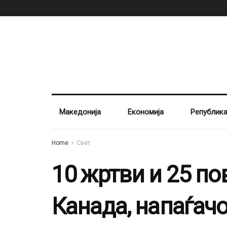
Македонија
Економија
Републик
Home
Свет
10 жртви и 25 п
Канада, напаѓач