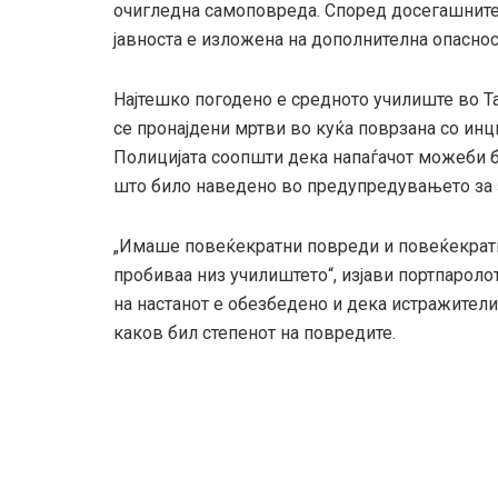
очигледна самоповреда. Според досегашните
јавноста е изложена на дополнителна опаснос
Најтешко погодено е средното училиште во Т
се пронајдени мртви во куќа поврзана со инци
Полицијата соопшти дека напаѓачот можеби б
што било наведено во предупредувањето за з
„Имаше повеќекратни повреди и повеќекратн
пробиваа низ училиштето“, изјави портпаролот
на настанот е обезбедено и дека истражители
каков бил степенот на повредите.