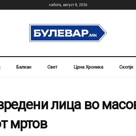
сабота, август 8, 2026
а
Балкан
Свет
Црна Хроника
Скопје
овредени лица во масо
от мртов