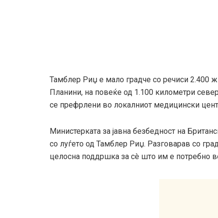
Тамблер Риџ е мало градче со речиси 2.400 ж
Планини, на повеќе од 1.100 километри севе
се префрлени во локалниот медицински цента
Министерката за јавна безбедност на Британс
со луѓето од Тамблер Риџ. Разговарав со гра
целосна поддршка за сè што им е потребно в