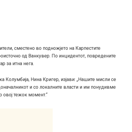
ители, сместено во подножјето на Карпестите
роисточно од Ванкувер. По инцидентот, повредените
р за итна нега.
ка Колумбија, Нина Кригер, изјави: „Нашите мисли се
доначалникот и со локалните власти и им понудивме
о овој тежок момент.“