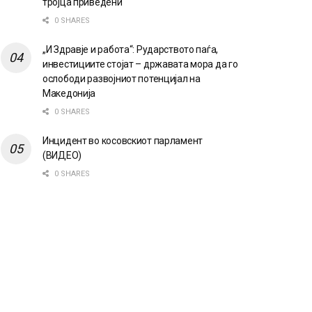
тројца приведени
0 SHARES
„И Здравје и работа“: Рударството паѓа,
инвестициите стојат – државата мора да го
ослободи развојниот потенцијал на
Македонија
0 SHARES
Инцидент во косовскиот парламент
(ВИДЕО)
0 SHARES