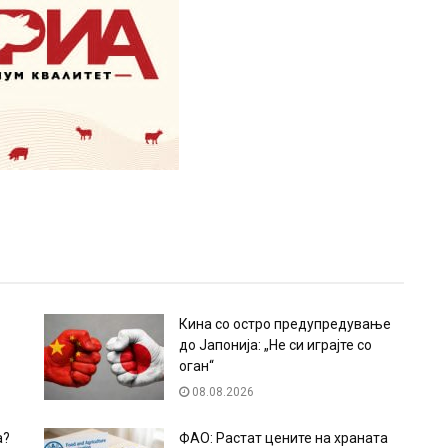
Кина со остро предупредување
до Јапонија: „Не си играјте со
оган“
08.08.2026
а?
ФАО: Растат цените на храната