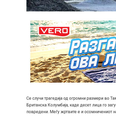
Се случи трагедија од огромни размери во Т
Британска Колумбија, каде десет лица го заг
повредени. Меѓу жртвите е и осомничениот на