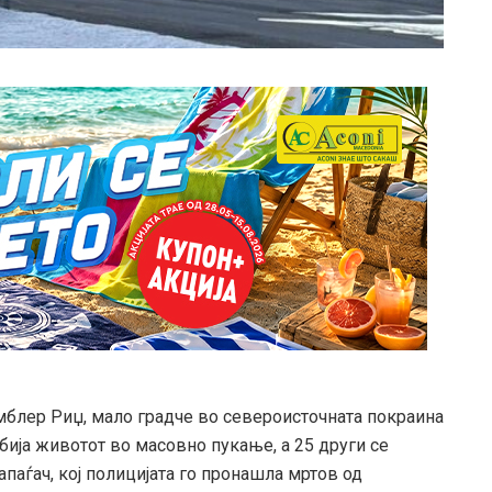
амблер Риџ, мало градче во североисточната покраина
убија животот во масовно пукање, а 25 други се
паѓач, кој полицијата го пронашла мртов од