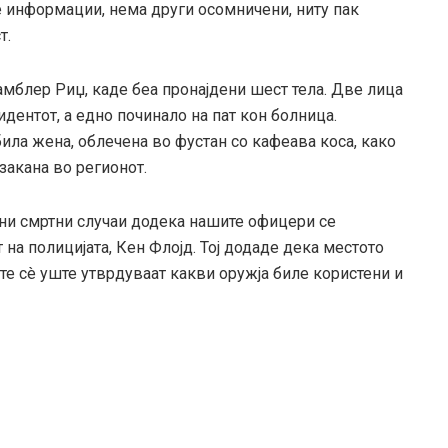
 информации, нема други осомничени, ниту пак
т.
амблер Риџ, каде беа пронајдени шест тела. Две лица
дентот, а едно починало на пат кон болница.
ила жена, облечена во фустан со кафеава коса, како
акана во регионот.
и смртни случаи додека нашите офицери се
 на полицијата, Кен Флојд. Тој додаде дека местото
те сè уште утврдуваат какви оружја биле користени и