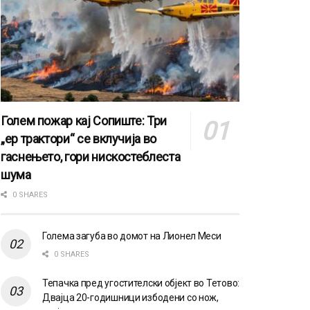
Голем пожар кај Сопиште: Три
„ер трактори“ се вклучија во
гаснењето, гори нискостеблеста
шума
0 SHARES
Голема загуба во домот на Лионел Меси
0 SHARES
Тепачка пред угостителски објект во Тетово:
Двајца 20-годишници избодени со нож,