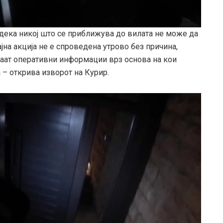
 дека никој што се приближува до вилата не може да
јна акција не е спроведена утрово без причина,
аат оперативни информации врз основа на кои
 – открива изворот на Курир.