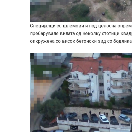
Специјалци со шлемови и под целосна опрема,
пребарувале вилата од неколку стотици квадр
опкружена со висок бетонски ѕид со бодлика