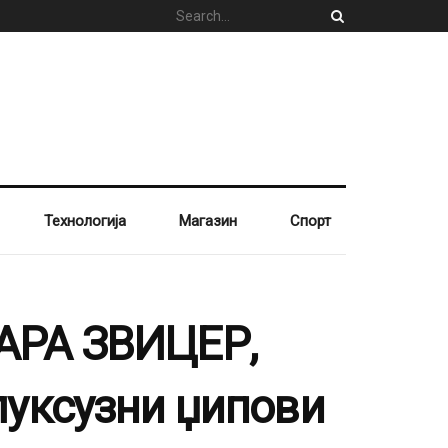
Технологија
Магазин
Спорт
АРА ЗВИЦЕР,
уксузни џипови