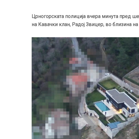
Црногорската полиција вчера минута пред шес
на Кавачки клан, Радој Звицер, во близина на