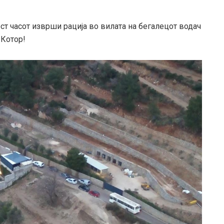
т часот изврши рација во вилата на бегалецот водач
 Котор!