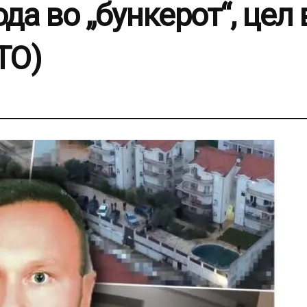
ода во „бункерот“, цел
ТО)