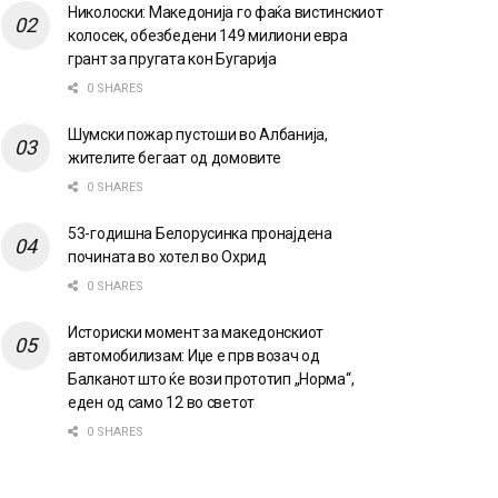
Николоски: Македонија го фаќа вистинскиот
колосек, обезбедени 149 милиони евра
грант за пругата кон Бугарија
0 SHARES
Шумски пожар пустоши во Албанија,
жителите бегаат од домовите
0 SHARES
53-годишна Белорусинка пронајдена
почината во хотел во Охрид
0 SHARES
Историски момент за македонскиот
автомобилизам: Иџе е прв возач од
Балканот што ќе вози прототип „Норма“,
еден од само 12 во светот
0 SHARES