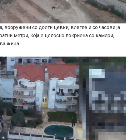
 вооружени со долги цевки, влегле и со часови ја
атни метри, која е целосно покриена со камери,
ва жица.