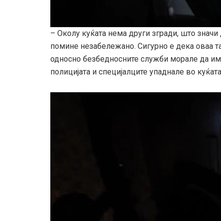
– Околу куќата нема други згради, што значи
помине незабележано. Сигурно е дека оваа та
односно безбедносните служби морале да им
полицијата и специјалците упаднале во куќата