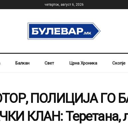
четврток, август 6, 2026
а
Балкан
Свет
Црна Хроника
Скопје
ТОР, ПОЛИЦИЈА ГО Б
КИ КЛАН: Теретана, л