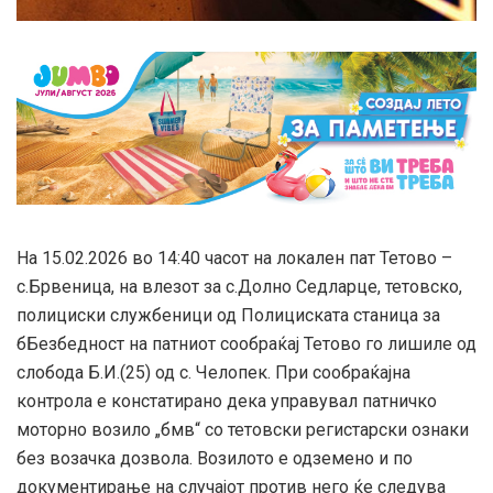
На 15.02.2026 во 14:40 часот на локален пат Тетово –
с.Брвеница, на влезот за с.Долно Седларце, тетовско,
полициски службеници од Полициската станица за
бБезбедност на патниот сообраќај Тетово го лишиле од
слобода Б.И.(25) од с. Челопек. При сообраќајна
контрола е констатирано дека управувал патничко
моторно возило „бмв“ со тетовски регистарски ознаки
без возачка дозвола. Возилото е одземено и по
документирање на случајот против него ќе следува