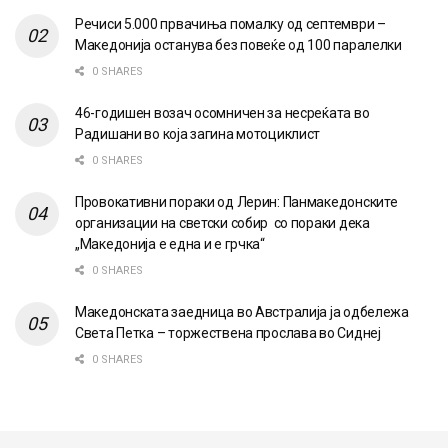
Речиси 5.000 првачиња помалку од септември –
Македонија останува без повеќе од 100 паралелки
0 SHARES
46-годишен возач осомничен за несреќата во
Радишани во која загина мотоциклист
0 SHARES
Провокативни пораки од Лерин: Панмакедонските
организации на светски собир со пораки дека
„Македонија е една и е грчка“
0 SHARES
Македонската заедница во Австралија ја одбележа
Света Петка – торжествена прослава во Сиднеј
0 SHARES