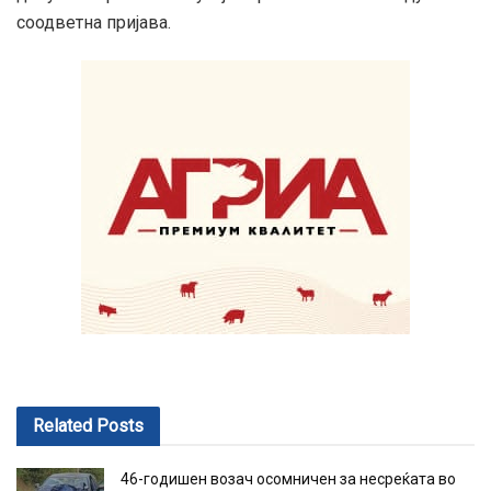
соодветна пријава.
Related
Posts
46-годишен возач осомничен за несреќата во