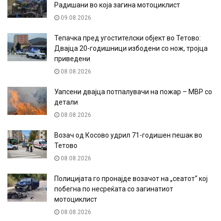
Радишани во која загина мотоциклист
09.08.2026
Тепачка пред угостителски објект во Тетово:
Двајца 20-годишници избодени со нож, тројца
приведени
08.08.2026
Уапсени двајца потпалувачи на пожар – МВР со
детали
08.08.2026
Возач од Косово удрил 71-годишен пешак во
Тетово
08.08.2026
Полицијата го пронајде возачот на „сеатот“ кој
побегна по несреќата со загинатиот
мотоциклист
08.08.2026