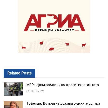
Related
Posts
МВР најави засилени контроли на патиштата
08.08.2026
Туфегџиќ: Во правна држава судските одлуки