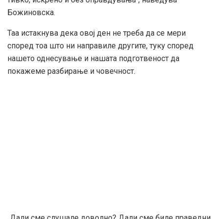
Божиновска.
Таа истакнува дека овој ден не треба да се мери
според тоа што ни направиле другите, туку според
нашето однесување и нашата подготвеност да
покажеме разбирање и човечност.
„Дали сме слушале доволно? Дали сме биле праведни