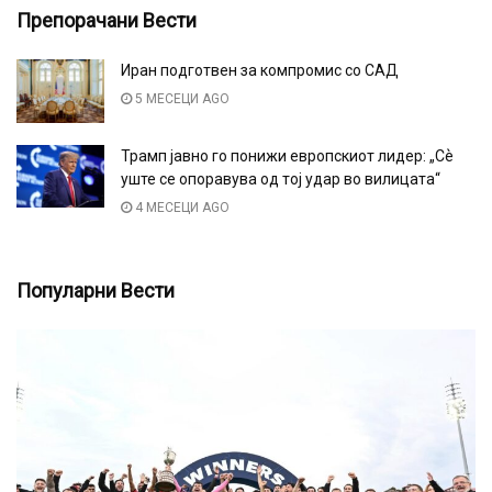
Препорачани Вести
Иран подготвен за компромис со САД
5 МЕСЕЦИ AGO
Трамп јавно го понижи европскиот лидер: „Сѐ
уште се опоравува од тој удар во вилицата“
4 МЕСЕЦИ AGO
Популарни Вести