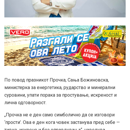
По повод празникот Прочка, Сања Божиновска,
министерка за енергетика, рударство и минерални
суровини, упати порака за простување, искреност и
лична одговорност.
„Прочка не е ден само симболично да се изговори
‘прости’. Ова е ден кога човек застанува пред себе —
тивко, искрено и без оправдувања“, наведува