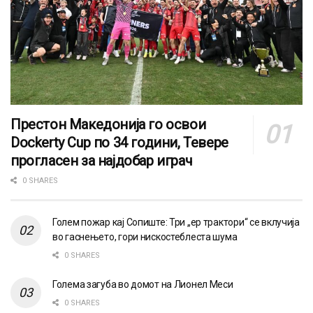
Престон Македонија го освои
Dockerty Cup по 34 години, Тевере
прогласен за најдобар играч
0 SHARES
Голем пожар кај Сопиште: Три „ер трактори“ се вклучија
во гаснењето, гори нискостеблеста шума
0 SHARES
Голема загуба во домот на Лионел Меси
0 SHARES