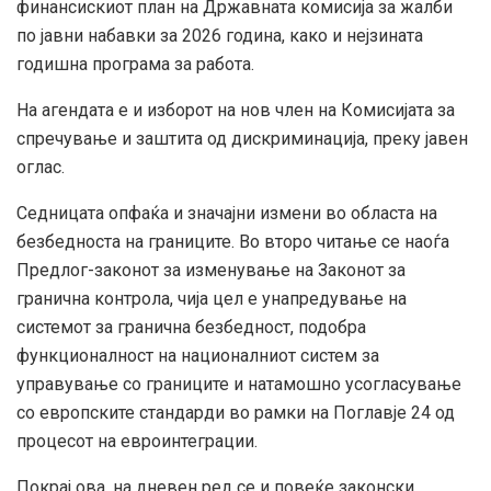
финансискиот план на Државната комисија за жалби
по јавни набавки за 2026 година, како и нејзината
годишна програма за работа.
На агендата е и изборот на нов член на Комисијата за
спречување и заштита од дискриминација, преку јавен
оглас.
Седницата опфаќа и значајни измени во областа на
безбедноста на границите. Во второ читање се наоѓа
Предлог-законот за изменување на Законот за
гранична контрола, чија цел е унапредување на
системот за гранична безбедност, подобра
функционалност на националниот систем за
управување со границите и натамошно усогласување
со европските стандарди во рамки на Поглавје 24 од
процесот на евроинтеграции.
Покрај ова, на дневен ред се и повеќе законски