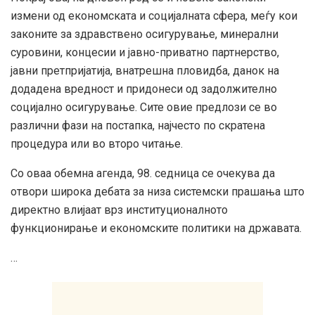
измени од економската и социјалната сфера, меѓу кои
законите за здравствено осигурување, минерални
суровини, концесии и јавно-приватно партнерство,
јавни претпријатија, внатрешна пловидба, данок на
додадена вредност и придонеси од задолжително
социјално осигурување. Сите овие предлози се во
различни фази на постапка, најчесто по скратена
процедура или во второ читање.
Со оваа обемна агенда, 98. седница се очекува да
отвори широка дебата за низа системски прашања што
директно влијаат врз институционалното
функционирање и економските политики на државата.
…