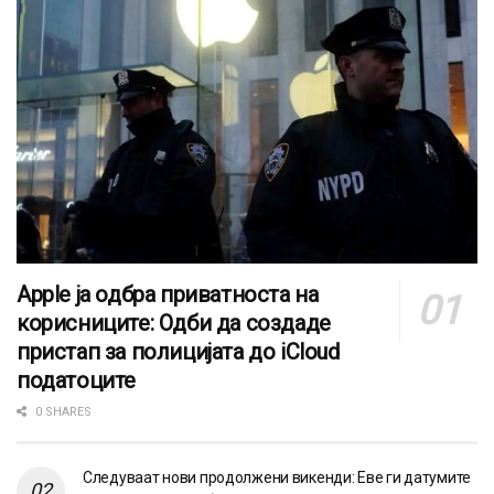
Apple ја одбра приватноста на
корисниците: Одби да создаде
пристап за полицијата до iCloud
податоците
0 SHARES
Следуваат нови продолжени викенди: Еве ги датумите