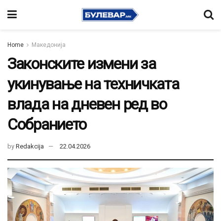
Home
Македонија
Законските измени за
укинување на техничката
влада на дневен ред во
Собранието
by
Redakcija
22.04.2026