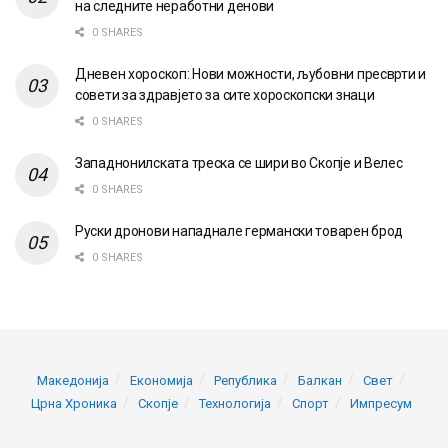
на следните неработни денови
0 SHARES
Дневен хороскоп: Нови можности, љубовни пресврти и
совети за здравјето за сите хороскопски знаци
0 SHARES
Западнонилската треска се шири во Скопје и Велес
0 SHARES
Руски дронови нападнале германски товарен брод
0 SHARES
Македонија
Економија
Република
Балкан
Свет
Црна Хроника
Скопје
Технологија
Спорт
Импресум