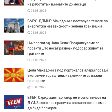
на работата изминатите 25 месеци
06.08.2026
ВМРО-ДПМНЕ: Македонија поставува темели за
енергетска независност и зелена транзиција
06.08.2026
Николоски од Ново Село: Продолжуваме со
проекти што носат развој и подобар живот за
граѓаните
05.08.2026
Цела Македонија под портокалов аларм поради
екстремни горештини, надлежните со важни
препораки
05.08.2026
ВЛЕН: Охридскиот договор не е сопственост на
ДУИ, Законот за правична застапеност не смее
да биде блокиран