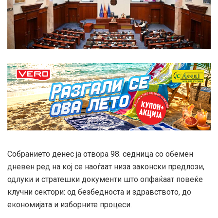
Собранието денес ја отвора 98. седница со обемен
дневен ред на кој се наоѓаат низа законски предлози,
одлуки и стратешки документи што опфаќаат повеќе
клучни сектори: од безбедноста и здравството, до
економијата и изборните процеси.