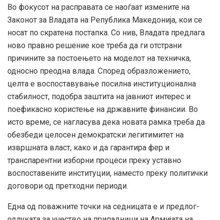
Во фокусот на расправата се наоѓаат измените на
Законот за Владата на Република Македонија, кои се
носат по скратена постапка. Со нив, Владата предлага
ново правно решение кое треба да ги отстрани
причините за постоењето на моделот на техничка,
односно преодна влада. Според образложението,
целта е воспоставување посилна институционална
стабилност, подобра заштита на јавниот интерес и
поефикасно користење на државните финансии. Во
исто време, се нагласува дека новата рамка треба да
обезбеди целосен демократски легитимитет на
извршната власт, како и да гарантира фер и
транспарентни изборни процеси преку уставно
воспоставените институции, наместо преку политички
договори од претходни периоди.
Една од поважните точки на седницата е и предлог-
одлуката за учество на припадници на Армијата на