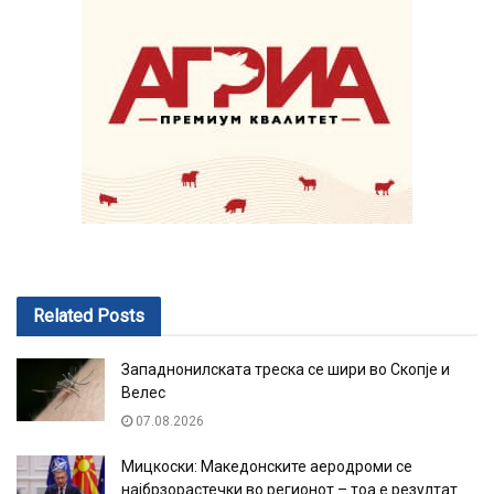
Related
Posts
Западнонилската треска се шири во Скопје и
Велес
07.08.2026
Мицкоски: Македонските аеродроми се
најбрзорастечки во регионот – тоа е резултат