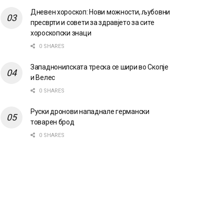
Дневен хороскоп: Нови можности, љубовни
пресврти и совети за здравјето за сите
хороскопски знаци
0 SHARES
Западнонилската треска се шири во Скопје
и Велес
0 SHARES
Руски дронови нападнале германски
товарен брод
0 SHARES