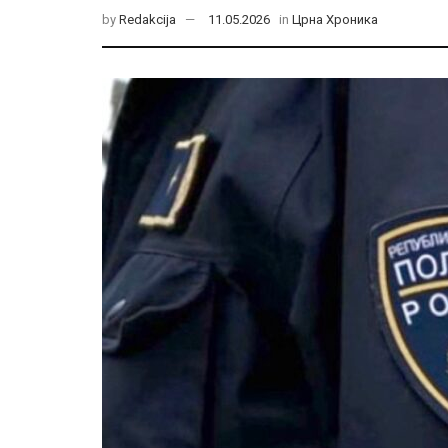
by
Redakcija
11.05.2026
in
Црна Хроника