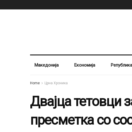
Македонија
Економија
Републик
Home
Црна Хроника
Двајца тетовци 
пресметка со со