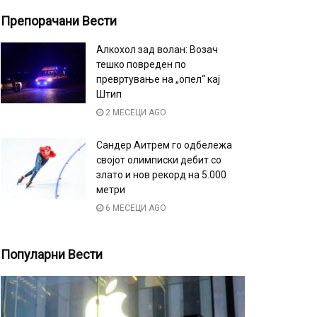
Препорачани Вести
Алкохол зад волан: Возач
тешко повреден по
превртување на „опел“ кај
Штип
2 МЕСЕЦИ AGO
Сандер Аитрем го одбележа
својот олимписки дебит со
злато и нов рекорд на 5.000
метри
6 МЕСЕЦИ AGO
Популарни Вести