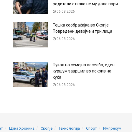
родители откако не му дале пари
06.08.2026
Тешка сообраќајка во Скопје –
Повредени девојче и три лица
06.08.2026
Пукал на семејна веселба, еден
куршум завршил во покрив на
куќа
06.08.2026
ет
Црна Хроника
Скопје
Технологија
Спорт
Импресум