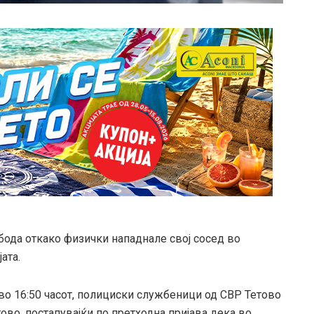
бода откако физички нападнале свој сосед во
ата.
во 16:50 часот, полициски службеници од СВР Тетово
Тетово, постапувајќи по претходна пријава дека во