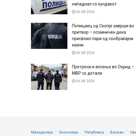
нападнал со кундакот
06.08.2026
Полицаец од Скопје заврши во
притвор – осомничен дека
присвоил пари од сообраќајни
казни
06.08.2026
Претреси и апсење во Охрид –
МВР со детали
06.08.2026
Македонија
Економија
Република
Балкан
Св