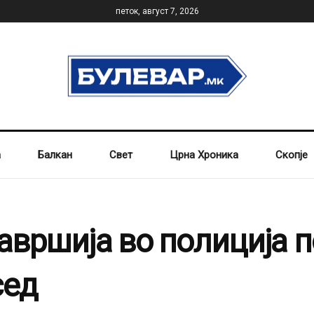
петок, август 7, 2026
а
Балкан
Свет
Црна Хроника
Скопје
завршија во полиција 
сед