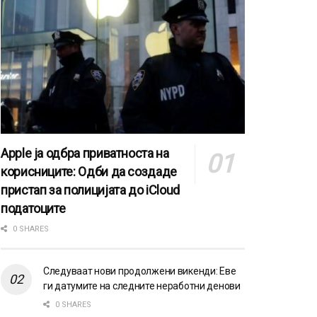
Apple ја одбра приватноста на
корисниците: Одби да создаде
пристап за полицијата до iCloud
податоците
0 SHARES
Следуваат нови продолжени викенди: Еве
ги датумите на следните неработни денови
0 SHARES