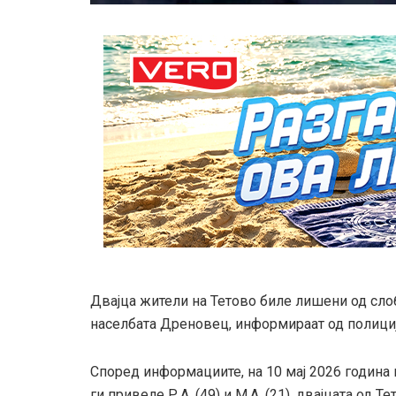
Двајца жители на Тетово биле лишени од сло
населбата Дреновец, информираат од полициј
Според информациите, на 10 мај 2026 година 
ги привеле Р.А. (49) и М.А. (21), двајцата од 