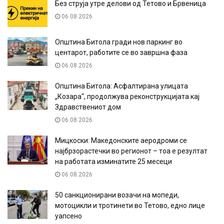
Без струја утре делови од Тетово и Брвеница
06.08.2026
Општина Битола гради нов паркинг во
центарот, работите се во завршна фаза
06.08.2026
Општина Битола: Асфалтирана улицата
„Козара“, продолжува реконструкцијата кај
Здравствениот дом
06.08.2026
Мицкоски: Македонските аеродроми се
најбрзорастечки во регионот – тоа е резултат
на работата изминатите 25 месеци
06.08.2026
50 санкционирани возачи на мопеди,
мотоцикли и тротинети во Тетово, едно лице
уапсено