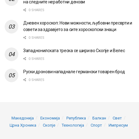
на следните неработни денови
0 SHARES
Дневен хороскоп: Нови можности, љубовни пресврти и
совети за здравјето за сите хороскопски знаци
0 SHARES
Западнонилската треска се шири во Скопје и Велес
0 SHARES
Руски дронови нападнале германски товарен брод
0 SHARES
Македонија
Економија
Република
Балкан
Свет
Црна Хроника
Скопје
Технологија
Спорт
Импресум