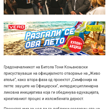
Градоначалникот на Битола Тони Коњановски
присуствуваше на официјалното отворање на „Живо
атеље“, како втора фаза од проектот „Симфонија на
петте: звуците на Офицерски“, интердисциплинарна
ликовна иницијатива која ги обединува едукацијата,
креативниот процес и изложбената дејност.
Проектот има за цел да го доближи создавањето на