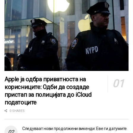
Apple ја одбра приватноста на
корисниците: Одби да создаде
пристап за полицијата до iCloud
податоците
0 SHARES
Следуваат нови продолжени викенди: Еве ги датумите