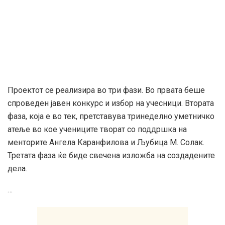
Проектот се реализира во три фази. Во првата беше
спроведен јавен конкурс и избор на учесници. Втората
фаза, која е во тек, претставува тринеделно уметничко
атеље во кое учениците творат со поддршка на
менторите Ангела Каранфилова и Љубица М. Солак.
Третата фаза ќе биде свечена изложба на создадените
дела.
…