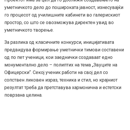
уметничкото дело до пошироката јавност, изнесувајќи
го процесот од училишните кабинети во галерискиот
простор, со што се овозможува директен увид во
уметничкото творење.
За разлика од класичните конкурси, иницијативата
предвидува формирање уметнички тимови составени
од по пет ученици, кои заеднички создаваат едно
монументално дело – полиптих на тема „Звуците на
Офицерски“. Секој ученик работи на свој дел со
сопствен ликовен израз, техника и стил, но крајниот
резултат треба да претставува хармонична и естетски
поврзана целина.