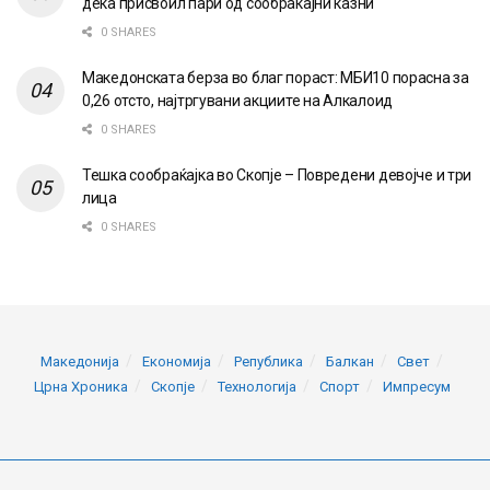
дека присвоил пари од сообраќајни казни
0 SHARES
Македонската берза во благ пораст: МБИ10 порасна за
0,26 отсто, најтргувани акциите на Алкалоид
0 SHARES
Тешка сообраќајка во Скопје – Повредени девојче и три
лица
0 SHARES
Македонија
Економија
Република
Балкан
Свет
Црна Хроника
Скопје
Технологија
Спорт
Импресум