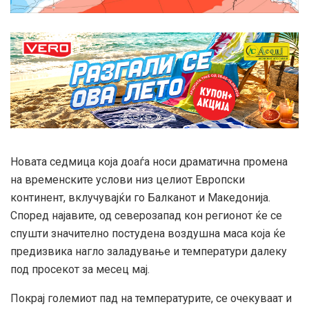
Новата седмица која доаѓа носи драматична промена
на временските услови низ целиот Европски
континент, вклучувајќи го Балканот и Македонија.
Според најавите, од северозапад кон регионот ќе се
спушти значително постудена воздушна маса која ќе
предизвика нагло заладување и температури далеку
под просекот за месец мај.
Покрај големиот пад на температурите, се очекуваат и