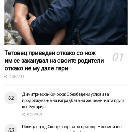
Тетовец приведен откако со нож
им се заканувал на своите родители
откако не му дале пари
0 SHARES
Димитриеска-Кочоска: Обезбедени услови за
продолжување на изградбата на железничката пруга
кон Бугарија
0 SHARES
Полицаец од Скопје заврши во притвор – осомничен