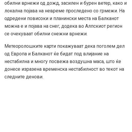
обилни врнежи од дожд, засилен и бурен ветер, како и
локална појава на невреме проследено со грмежи. На
одредени повисоки и планински места на Балканот
можна е и појава на снег, додека во Алпскиот регион
се очекуваат обилни снежни врнежи.
Метеоролошките карти покажуваат дека поголем дел
од Европа и Балканот ќе бидат под влијание на
нестабилна и многу посвежа воздушна маса, што ќе
донесе изразена временска нестабилност во текот на
следните денови.