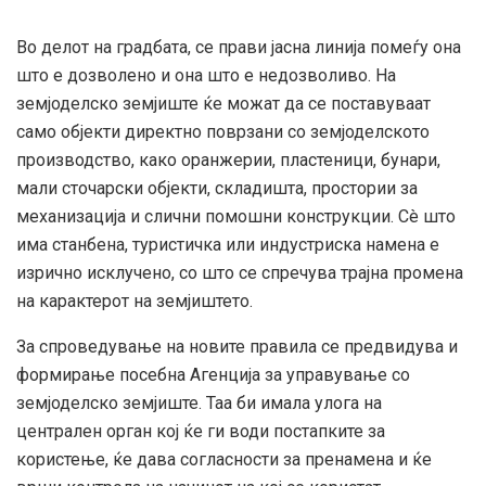
Во делот на градбата, се прави јасна линија помеѓу она
што е дозволено и она што е недозволиво. На
земјоделско земјиште ќе можат да се поставуваат
само објекти директно поврзани со земјоделското
производство, како оранжерии, пластеници, бунари,
мали сточарски објекти, складишта, простории за
механизација и слични помошни конструкции. Сè што
има станбена, туристичка или индустриска намена е
изрично исклучено, со што се спречува трајна промена
на карактерот на земјиштето.
За спроведување на новите правила се предвидува и
формирање посебна Агенција за управување со
земјоделско земјиште. Таа би имала улога на
централен орган кој ќе ги води постапките за
користење, ќе дава согласности за пренамена и ќе