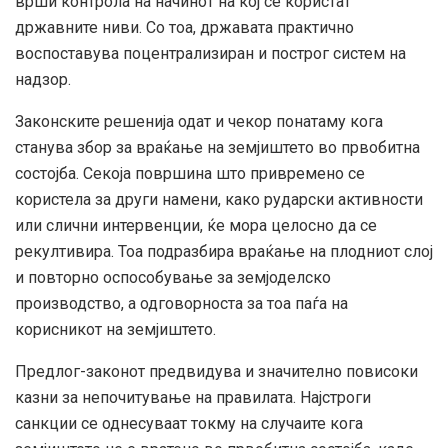
врши контрола на начинот на кој се користат
државните ниви. Со тоа, државата практично
воспоставува поцентрализиран и построг систем на
надзор.
Законските решенија одат и чекор понатаму кога
станува збор за враќање на земјиштето во првобитна
состојба. Секоја површина што привремено се
користела за други намени, како рударски активности
или слични интервенции, ќе мора целосно да се
рекултивира. Тоа подразбира враќање на плодниот слој
и повторно оспособување за земјоделско
производство, а одговорноста за тоа паѓа на
корисникот на земјиштето.
Предлог-законот предвидува и значително повисоки
казни за непочитување на правилата. Најстроги
санкции се однесуваат токму на случаите кога