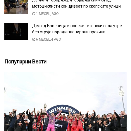
„Улични Тероризери“ објавија снимки од
мотоциклисти кои дивеат по скопските улици
1 МЕСЕЦ AGO
Дел од Брвеница и повеќе тетовски села утре
без струја поради планирани прекини
6 МЕСЕЦИ AGO
Популарни Вести