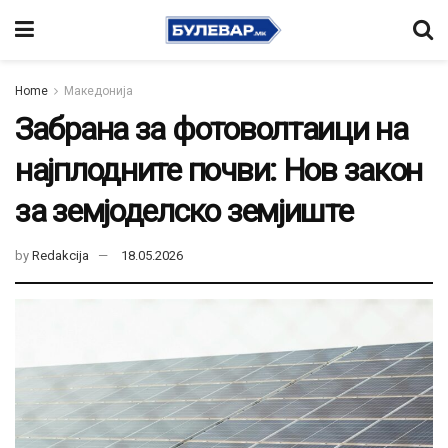
Home
Македонија
Забрана за фотоволтаици на
најплодните почви: Нов закон
за земјоделско земјиште
by
Redakcija
18.05.2026