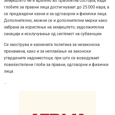
земјиштето не е вратено во првобитна состојба, каде
глобите за правни лица достигнуваат до 25.000 евра, а
се предвидени казни и за одговорни и физички лица.
Дополнително, можни се и дополнителни мерки како
забрана за користење на земјиштето, задолжителна
санација и исклучување од системот на субвенции.
Се заострува и казнената политика за незаконска
пренамена, како и за неплаќање на законски
утврдените надоместоци, при што се воведуваат
повеќестепени глоби за правни, одговорни и физички
лица.
…