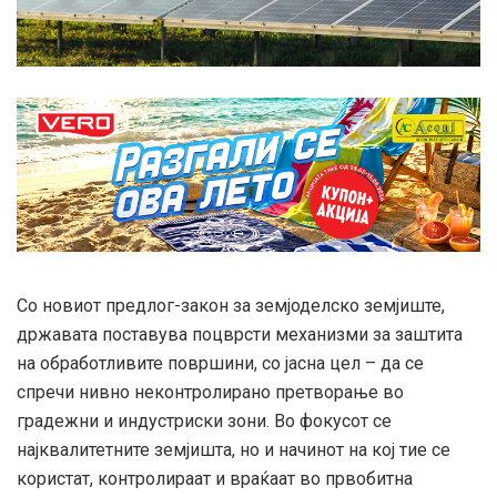
Со новиот предлог-закон за земјоделско земјиште,
државата поставува поцврсти механизми за заштита
на обработливите површини, со јасна цел – да се
спречи нивно неконтролирано претворање во
градежни и индустриски зони. Во фокусот се
најквалитетните земјишта, но и начинот на кој тие се
користат, контролираат и враќаат во првобитна