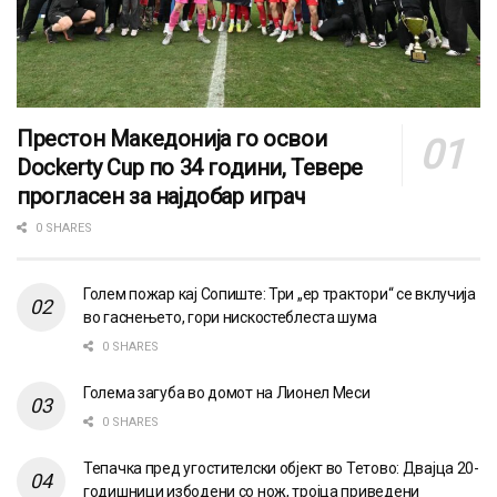
Престон Македонија го освои
Dockerty Cup по 34 години, Тевере
прогласен за најдобар играч
0 SHARES
Голем пожар кај Сопиште: Три „ер трактори“ се вклучија
во гаснењето, гори нискостеблеста шума
0 SHARES
Голема загуба во домот на Лионел Меси
0 SHARES
Тепачка пред угостителски објект во Тетово: Двајца 20-
годишници избодени со нож, тројца приведени