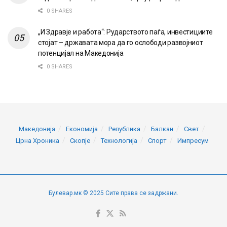
0 SHARES
„И Здравје и работа“: Рударството паѓа, инвестициите
стојат – државата мора да го ослободи развојниот
потенцијал на Македонија
0 SHARES
Македонија
Економија
Република
Балкан
Свет
Црна Хроника
Скопје
Технологија
Спорт
Импресум
Булевар.мк © 2025 Сите права се задржани.