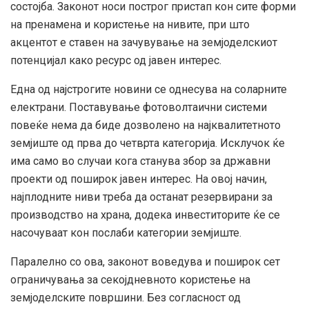
состојба. Законот носи построг пристап кон сите форми
на пренамена и користење на нивите, при што
акцентот е ставен на зачувување на земјоделскиот
потенцијал како ресурс од јавен интерес.
Една од најстрогите новини се однесува на соларните
електрани. Поставување фотоволтаични системи
повеќе нема да биде дозволено на најквалитетното
земјиште од прва до четврта категорија. Исклучок ќе
има само во случаи кога станува збор за државни
проекти од поширок јавен интерес. На овој начин,
најплодните ниви треба да останат резервирани за
производство на храна, додека инвеститорите ќе се
насочуваат кон послаби категории земјиште.
Паралелно со ова, законот воведува и поширок сет
ограничувања за секојдневното користење на
земјоделските површини. Без согласност од