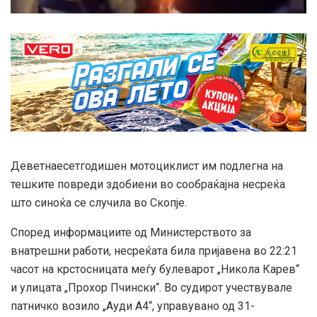
Деветнаесетгодишен мотоциклист им подлегна на
тешките повреди здобиени во сообраќајна несреќа
што синоќа се случила во Скопје.
Според информациите од Министерството за
внатрешни работи, несреќата била пријавена во 22:21
часот на крстосницата меѓу булеварот „Никола Карев“
и улицата „Прохор Пчински“. Во судирот учествувале
патничко возило „Ауди А4“, управувано од 31-