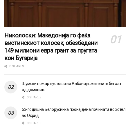
Николоски: Македонија го фаќа
вистинскиот колосек, обезбедени
149 милиони евра грант за пругата
кон Бугарија
0 SHARES
Шумски пожар пустоши во Албанија, жителите бегаат
од домовите
0 SHARES
53-годишна Белорусинка пронајдена почината во хотел
во Охрид
0 SHARES