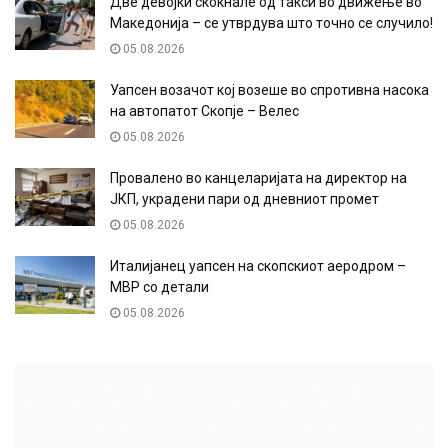
Две девојки скокнале од такси во движење во
Македонија – се утврдува што точно се случило!
05.08.2026
Уапсен возачот кој возеше во спротивна насока
на автопатот Скопје – Велес
05.08.2026
Провалено во канцеларијата на директор на
ЈКП, украдени пари од дневниот промет
05.08.2026
Италијанец уапсен на скопскиот аеродром –
МВР со детали
05.08.2026