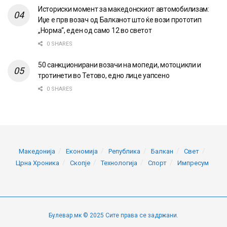
Историски момент за македонскиот автомобилизам:
Иџе е прв возач од Балканот што ќе вози прототип
„Норма“, еден од само 12 во светот
0 SHARES
50 санкционирани возачи на мопеди, мотоцикли и
тротинети во Тетово, едно лице уапсено
0 SHARES
Македонија
Економија
Република
Балкан
Свет
Црна Хроника
Скопје
Технологија
Спорт
Импресум
Булевар.мк © 2025 Сите права се задржани.