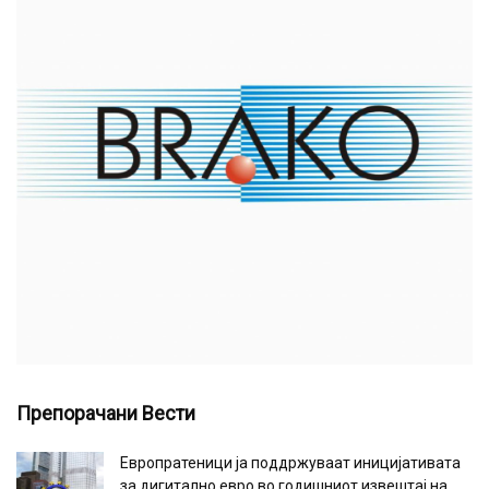
Препорачани Вести
Европратеници ја поддржуваат иницијативата
за дигитално евро во годишниот извештај на