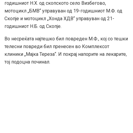
годишниот Н.Х. од скопското село Визбегово,
мотоцикл „БМВ“ управуван од 19-годишниот М.Ф. од
Скопје и мотоцикл „Хонда ХДВ“ управуван од 21-
годишниот Н.Б. од Скопје.
Во несреќата најтешко бил повреден М.Ф., кој со тешки
телесни повреди бил пренесен во Комплексот
клиники „Мајка Тереза“. И покрај напорите на лекарите,
тој подоцна починал.