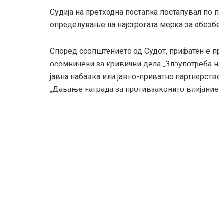
Судија на претходна постапка постапувал по 
определување на најстрогата мерка за обезб
Според соопштението од Судот, прифатен е предл
осомничени за кривични дела „Злоупотреба на
јавна набавка или јавно-приватно партнерств
„Давање награда за противзаконито влијание“