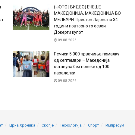
н
(ФОТО | ВИДЕО) ЕЧЕШЕ
МАКЕДОНИЈА, МАКЕДОНИЈА ВО
от
МЕЛБУРН: Престон Лајонс по 34
години повторно го освои
Докерти купот
09.08.2026
Речиси 5.000 првачиња помалку
од септември – Македонија
останува без повеќе од 100
паралелки
09.08.2026
ет
Црна Хроника
Скопје
Технологија
Спорт
Импресум