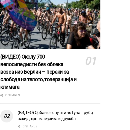
(ВИДЕО) Околу 700
велосипедисти без облека
возеа низ Берлин – пораки за
слобода на телото, толеранција и
климата
0 SHARES
(ВИДЕО) Орбан се опушти во Гуча: Труби,
ракија, српска музика и дружба
0 SHARES