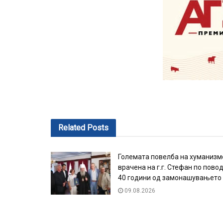
Related
Posts
Големата повелба на хуманизм
врачена на г.г. Стефан по пово
40 години од замонашувањето
09.08.2026