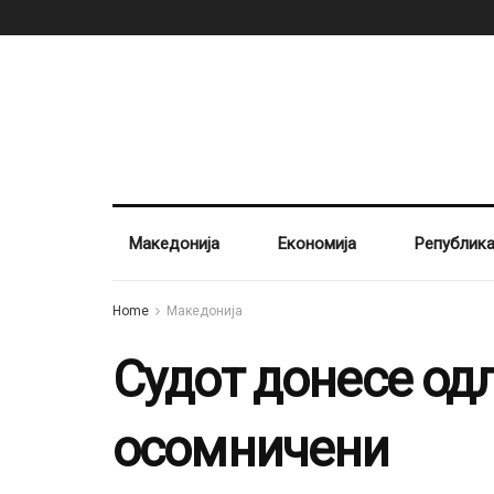
Македонија
Економија
Републик
Home
Македонија
Судот донесе одл
осомничени