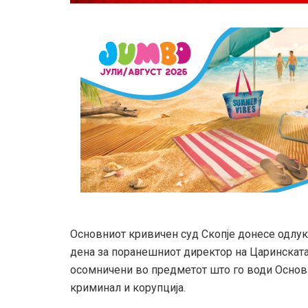
Основниот кривичен суд Скопје донесе одлу
дена за поранешниот директор на Царинската 
осомничени во предметот што го води Основ
криминал и корупција.