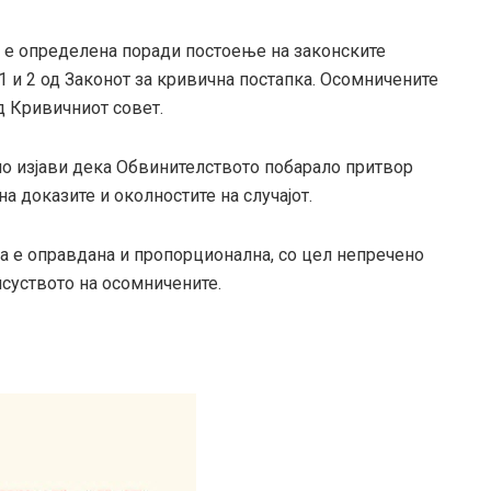
 е определена поради постоење на законските
1 и 2 од Законот за кривична постапка. Осомничените
д Кривичниот совет.
о изјави дека Обвинителството побарало притвор
а доказите и околностите на случајот.
та е оправдана и пропорционална, со цел непречено
суството на осомничените.