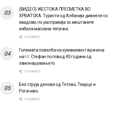
(ВИДЕО) ЖЕСТОКА ПРЕСМЕТКА ВО
ХРВАТСКА: Туристи од Албанија дивееле со
квадови, по расправија со мештаните
избила масовна тепачка
0 SHARES
Големата повелба на хуманизмот врачена
на г.г. Стефан по повод 40 години од
замонашувањето
0 SHARES
Без струја делови од Тетово, Теарце и
Рогачево
0 SHARES