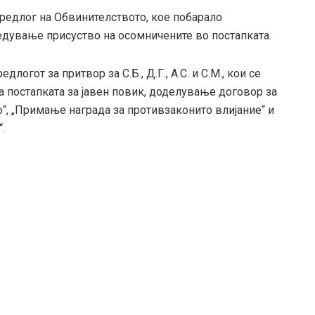
предлог на Обвинителството, кое побарало
едување присуство на осомничените во постапката.
огот за притвор за С.Б., Д.Г., А.С. и С.М., кои се
 постапката за јавен повик, доделување договор за
о“, „Примање награда за противзаконито влијание“ и
.