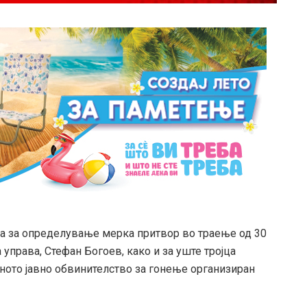
ка за определување мерка притвор во траење од 30
управа, Стефан Богоев, како и за уште тројца
ното јавно обвинителство за гонење организиран