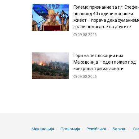
Големо признание за г.г. Стефа
по повод 40 години монашки
живот – порача дека хуманизм
значи помагање на другите
09.08.2026
Гори на пет локации низ
Македонија – еден пожар под
контрола, три изгаснати
09.08.2026
Македонија
Економија
Република
Балкан
Св