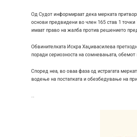
Од Судот информираат дека мерката притвор
основи предвидени во член 165 став 1 точки 
имаат право на жалба против решението пре
Обвинителката Искра Хаџивасилева претходн
поради сериозноста на сомневањата, обемот н
Според неа, во оваа фаза од истрагата мерка
водење на постапката и обезбедување на при
…