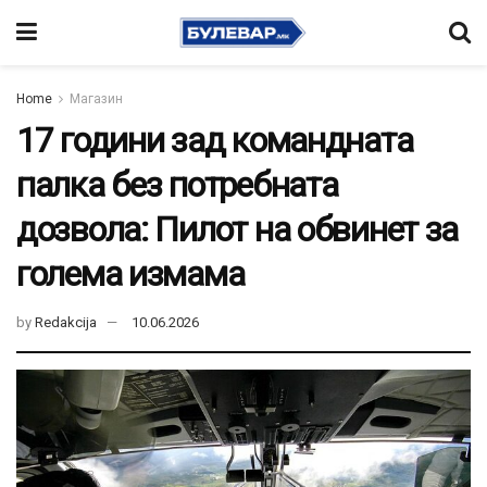
Home
Магазин
17 години зад командната
палка без потребната
дозвола: Пилот на обвинет за
голема измама
by
Redakcija
10.06.2026