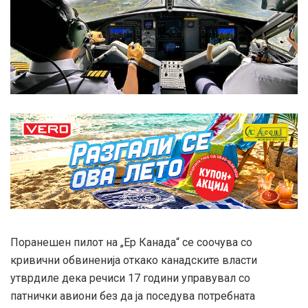
Поранешен пилот на „Ер Канада“ се соочува со
кривични обвиненија откако канадските власти
утврдиле дека речиси 17 години управувал со
патнички авиони без да ја поседува потребната