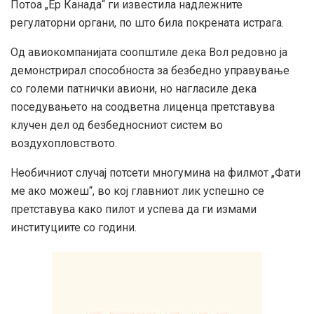
Потоа „Ер Канада“ ги известила надлежните
регулаторни органи, по што била покрената истрага.
Од авиокомпанијата соопштиле дека Вол редовно ја
демонстрирал способноста за безбедно управување
со големи патнички авиони, но нагласиле дека
поседувањето на соодветна лиценца претставува
клучен дел од безбедносниот систем во
воздухопловството.
Необичниот случај потсети многумина на филмот „Фати
ме ако можеш“, во кој главниот лик успешно се
претставува како пилот и успева да ги измами
институциите со години.