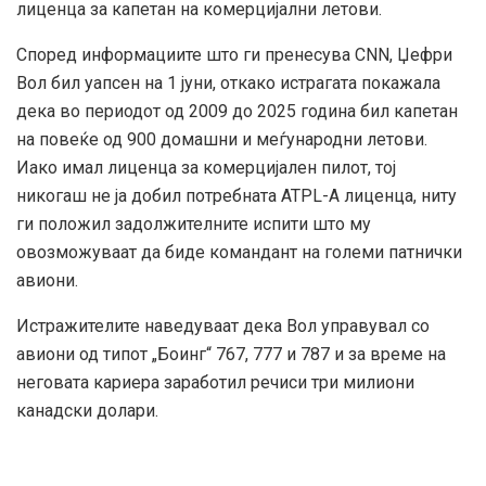
лиценца за капетан на комерцијални летови.
Според информациите што ги пренесува CNN, Џефри
Вол бил уапсен на 1 јуни, откако истрагата покажала
дека во периодот од 2009 до 2025 година бил капетан
на повеќе од 900 домашни и меѓународни летови.
Иако имал лиценца за комерцијален пилот, тој
никогаш не ја добил потребната ATPL-A лиценца, ниту
ги положил задолжителните испити што му
овозможуваат да биде командант на големи патнички
авиони.
Истражителите наведуваат дека Вол управувал со
авиони од типот „Боинг“ 767, 777 и 787 и за време на
неговата кариера заработил речиси три милиони
канадски долари.