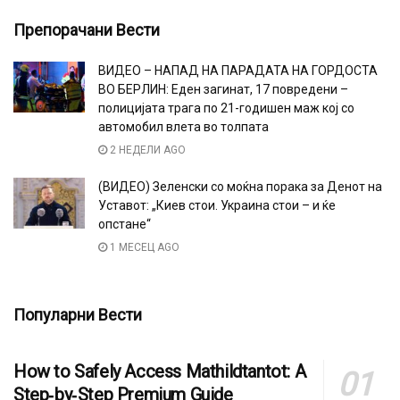
Препорачани Вести
ВИДЕО – НАПАД НА ПАРАДАТА НА ГОРДОСТА
ВО БЕРЛИН: Еден загинат, 17 повредени –
полицијата трага по 21-годишен маж кој со
автомобил влета во толпата
2 НЕДЕЛИ AGO
(ВИДЕО) Зеленски со моќна порака за Денот на
Уставот: „Киев стои. Украина стои – и ќе
опстане“
1 МЕСЕЦ AGO
Популарни Вести
How to Safely Access Mathildtantot: A
Step‑by‑Step Premium Guide