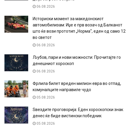
06.08.2026
Историски момент за македонскиот
автомобилизам: Иџе е прв возач од Балканот
што ќе вози прототип „Норма“, еден од само 12
во светот
06.08.2026
Љубов, пари и нови можности: Прочитајте го
денешниот хороскоп
06.08.2026
Фрлила билет вреден милион евра во отпад,
комуналците направиле чудо
05.08.2026
Ѕвездите проговорија: Еден хороскопски знак
денес ќе биде вистински победник
05.08.2026