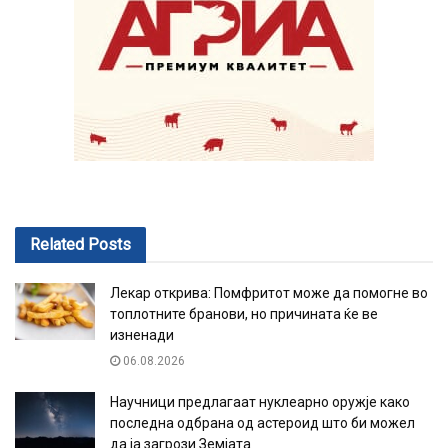
Related
Posts
Лекар открива: Помфритот може да помогне во
топлотните бранови, но причината ќе ве
изненади
06.08.2026
Научници предлагаат нуклеарно оружје како
последна одбрана од астероид што би можел
да ја загрози Земјата