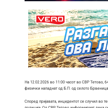
На 12.02.2026 во 11:00 часот во СВР Тетово, 
физички нападнат од Б.П. од селото Брвеница,
Според пријавата, инцидентот се случил во те
полиција. Од СВР Тетово информираат дека с