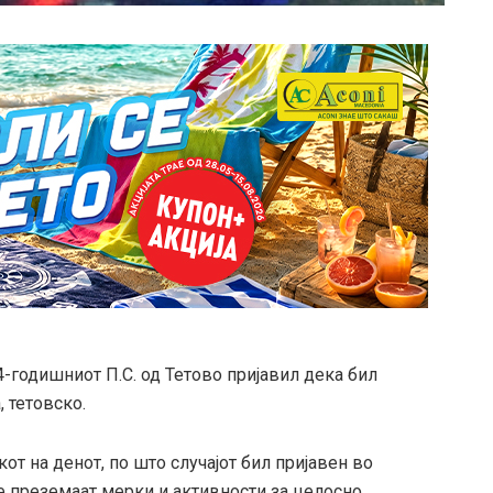
64-годишниот П.С. од Тетово пријавил дека бил
 тетовско.
кот на денот, по што случајот бил пријавен во
е преземаат мерки и активности за целосно