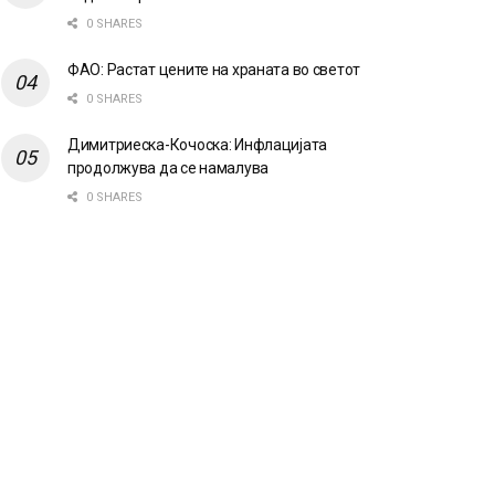
0 SHARES
ФАО: Растат цените на храната во светот
0 SHARES
Димитриеска-Кочоска: Инфлацијата
продолжува да се намалува
0 SHARES