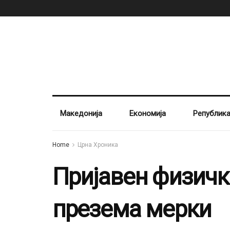
Македонија
Економија
Републик
Home
Црна Хроника
Пријавен физичк
презема мерки