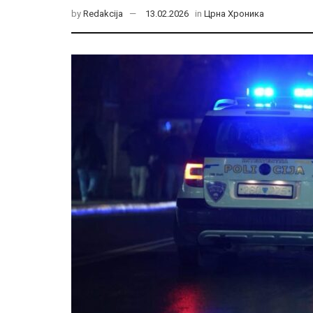
by
Redakcija
13.02.2026
in
Црна Хроника