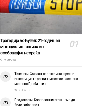
Трагедија во Бутел: 21-годишен
мотоциклист загина во
сообраќајна несреќа
0 SHARES
Тоневски: Со план, проекти и конкретни
инвестиции го развиваме секое населено
место во Пробиштип
0 SHARES
Проданоски: Карпалак никогаш нема да
биде заборавен