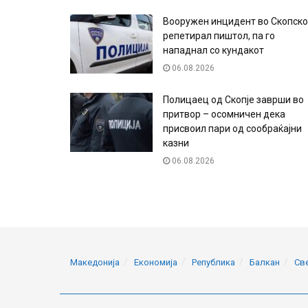
Вооружен инцидент во Скопско
репетирал пиштол, па го
нападнал со кундакот
06.08.2026
Полицаец од Скопје заврши во
притвор – осомничен дека
присвоил пари од сообраќајни
казни
06.08.2026
Македонија
Економија
Република
Балкан
Св