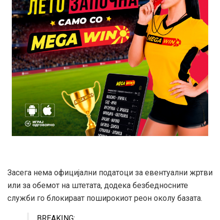
Засега нема официјални податоци за евентуални жртви
или за обемот на штетата, додека безбедносните
служби го блокираат поширокиот реон околу базата.
BREAKING: