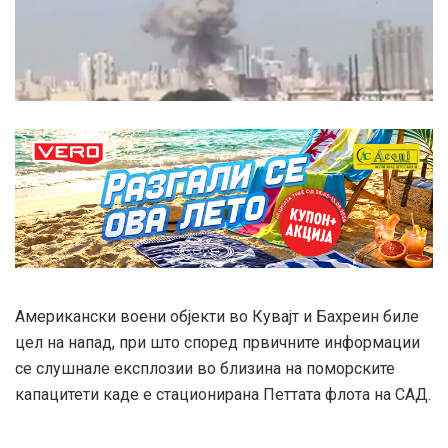
Американски воени објекти во Кувајт и Бахреин биле
цел на напад, при што според првичните информации
се слушнале експлозии во близина на поморските
капацитети каде е стационирана Петтата флота на САД.