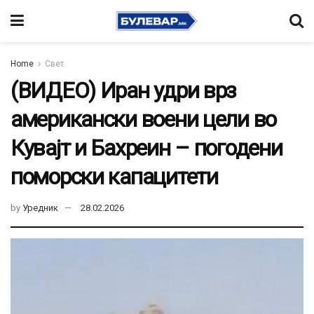
Home
Свет
(ВИДЕО) Иран удри врз
американски воени цели во
Кувајт и Бахреин – погодени
поморски капацитети
by
Уредник
28.02.2026