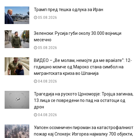
Трамп пред тешка одлука за Иран
05.08.2026
Зеленски: Русија губи околу 30.000 војници
месечно
05.08.2026
ВИДЕО – „Ве молам, немојте да ме враќате“: 12-
годишно момче од Мароко стана симбол на
мигрантската криза во Шпанија
04.08.2026
Трагедија на руското Црноморје: Тројца загинаа,
13 лица се повредени по пад на остатоци од
дрон
04.08.2026
Уапсен осомничен пироман за катастрофалниот
пожар кај Спокејн: Изгореа најмалку 700 објекти,