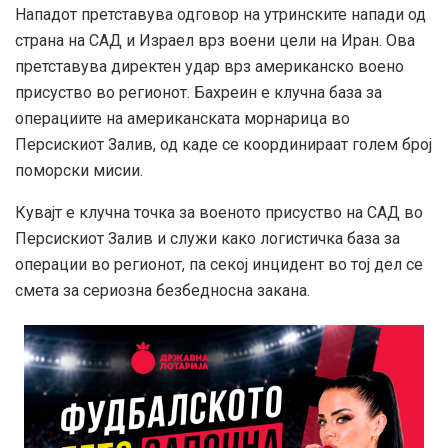
Нападот претставува одговор на утринските напади од
страна на САД и Израел врз воени цели на Иран. Ова
претставува директен удар врз американско воено
присуство во регионот. Бахреин е клучна база за
операциите на американската морнарица во
Персискиот Залив, од каде се координираат голем број
поморски мисии.
Кувајт е клучна точка за военото присуство на САД во
Персискиот Залив и служи како логистичка база за
операции во регионот, па секој инцидент во тој дел се
смета за сериозна безбедносна закана.