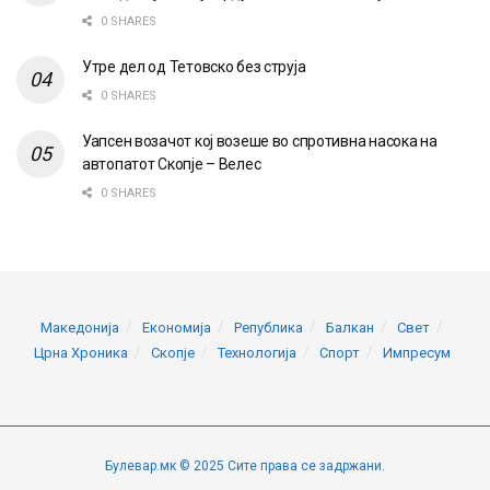
0 SHARES
Утре дел од Тетовско без струја
0 SHARES
Уапсен возачот кој возеше во спротивна насока на
автопатот Скопје – Велес
0 SHARES
Македонија
Економија
Република
Балкан
Свет
Црна Хроника
Скопје
Технологија
Спорт
Импресум
Булевар.мк © 2025 Сите права се задржани.