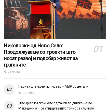
Николоски од Ново Село:
Продолжуваме со проекти што
носат развој и подобар живот за
граѓаните
0 SHARES
Падна уште еден полицаец – МВР со детали
0 SHARES
Две девојки скокнале од такси во движење во
Македонија – се утврдува што точно се случило!