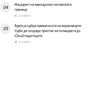
Инцидент на македонско-косовската
граница
0 SHARES
Apple ја одбра приватноста на корисниците:
Одби да создаде пристап за полицијата до
iCloud податоците
0 SHARES