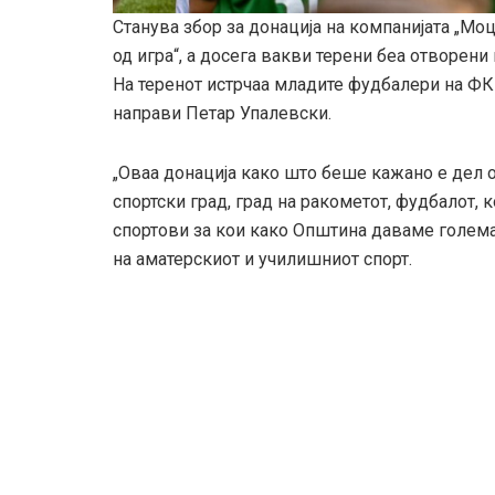
Станува збор за донација на компанијата „Мо
од игра“, а досега вакви терени беа отворени
На теренот истрчаа младите фудбалери на ФК „
направи Петар Упалевски.
„Оваа донација како што беше кажано е дел о
спортски град, град на ракометот, фудбалот, 
спортови за кои како Општина даваме голема
на аматерскиот и училишниот спорт.