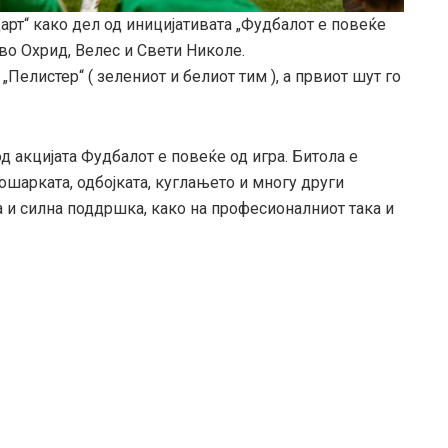
царт“ како дел од иницијативата „Фудбалот е повеќе
 во Охрид, Велес и Свети Николе.
Пелистер“ ( зелениот и белиот тим ), а првиот шут го
д акцијата Фудбалот е повеќе од игра. Битола е
кошарката, одбојката, куглањето и многу други
 и силна поддршка, како на професионалниот така и