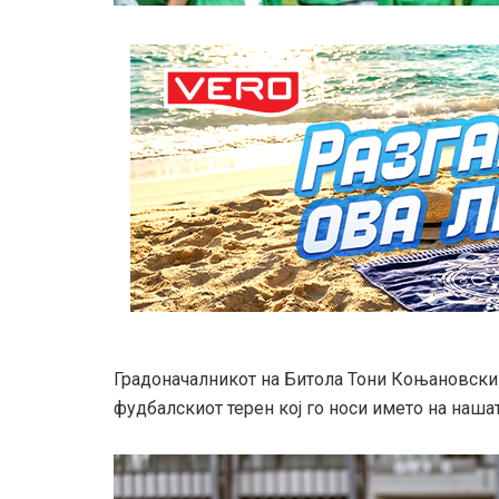
Градоначалникот на Битола Тони Коњановски
фудбалскиот терен кој го носи името на наша