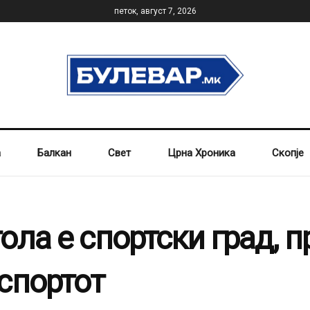
петок, август 7, 2026
а
Балкан
Свет
Црна Хроника
Скопје
ола е спортски град, 
спортот