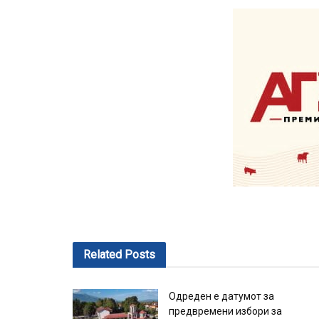
Related
Posts
Одреден е датумот за
предвремени избори за