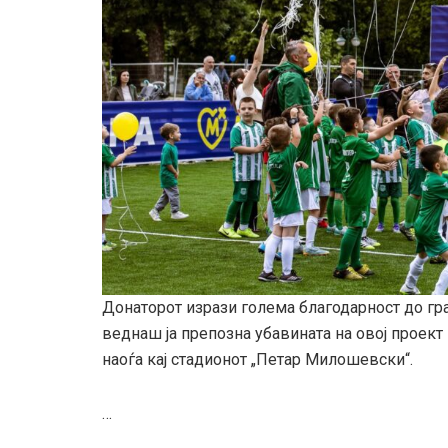
Донаторот изрази голема благодарност до гра
веднаш ја препозна убавината на овој проект 
наоѓа кај стадионот „Петар Милошевски“.
…