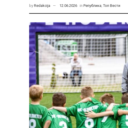
by
Redakcija
12.06.2026
in
Република
,
Топ Вести