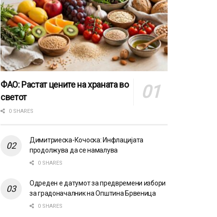
ФАО: Растат цените на храната во
светот
0 SHARES
Димитриеска-Кочоска: Инфлацијата
продолжува да се намалува
0 SHARES
Одреден е датумот за предвремени избори
за градоначалник на Општина Брвеница
0 SHARES