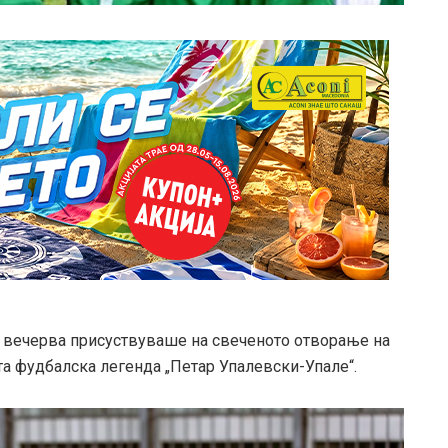
 вечерва присуствуваше на свеченото отворање на
та фудбалска легенда „Петар Упалевски-Упале“.