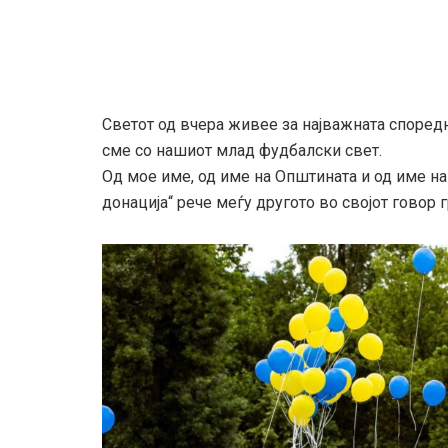
Светот од вчера живее за најважната споредна
сме со нашиот млад фудбалски свет.
Од мое име, од име на Општината и од име на
донација“ рече меѓу другото во својот говор